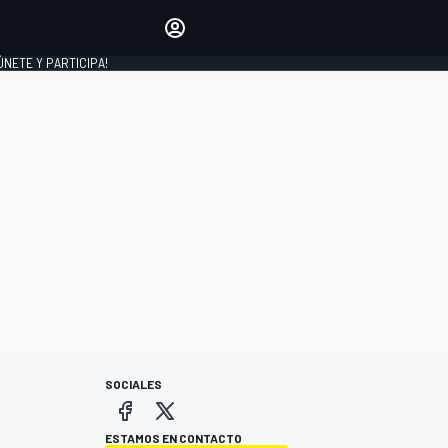
Haz que tu voz se escuche
comentando los artículos
 ÚNETE Y PARTICIPA!
INICIAR SESIÓN
EDICIÓN
ESPAÑA
SOCIALES
ESTAMOS EN CONTACTO