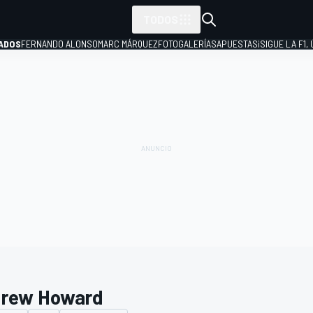
TODOS
ADOS
FERNANDO ALONSO
MARC MÁRQUEZ
FOTOGALERÍAS
APUESTAS
¡SIGUE LA F1,
P
rew Howard