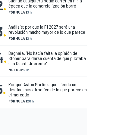
2
.
Cuando cualquiera podía correr en F1: la
época que la comercialización borró
FÓRMULA 1
3 h
3
.
Análisis: por qué la F1 2027 será una
revolución mucho mayor de lo que parece
FÓRMULA 1
2 h
4
.
Bagnaia: "No hacía falta la opinión de
Stoner para darse cuenta de que pilotaba
una Ducati diferente"
MOTOGP
21 h
5
.
Por qué Aston Martin sigue siendo un
destino más atractivo de lo que parece en
el mercado
FÓRMULA 1
20 h