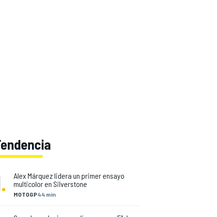
Tendencia
1
.
Alex Márquez lidera un primer ensayo
multicolor en Silverstone
MOTOGP
44 min