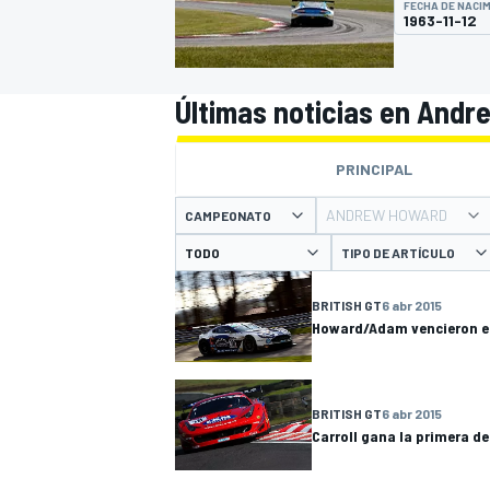
FECHA DE NACI
1963-11-12
INDYCAR
WRC
Últimas noticias en And
PRINCIPAL
ANDREW HOWARD
CAMPEONATO
TIPO DE ARTÍCULO
BRITISH GT
6 abr 2015
Howard/Adam vencieron en
WEC
FÓRMULA E
BRITISH GT
6 abr 2015
Carroll gana la primera de