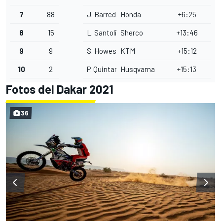
7
88
J. Barreda
Honda
+6:25
8
15
L. Santolino
Sherco
+13:46
9
9
S. Howes
KTM
+15:12
10
2
P. Quintanilla
Husqvarna
+15:13
Fotos del Dakar 2021
36