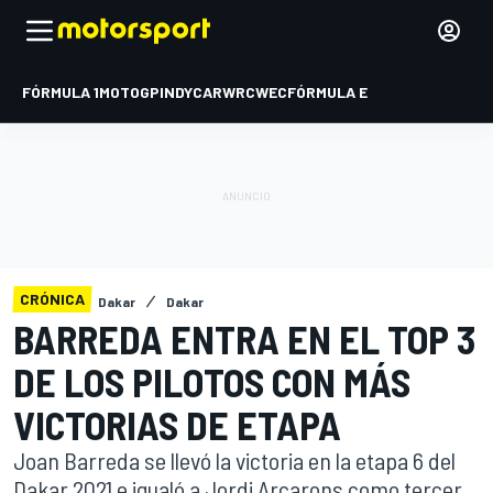
FÓRMULA 1
MOTOGP
INDYCAR
WRC
WEC
FÓRMULA E
CRÓNICA
Dakar
Dakar
BARREDA ENTRA EN EL TOP 3
DE LOS PILOTOS CON MÁS
VICTORIAS DE ETAPA
Joan Barreda se llevó la victoria en la etapa 6 del
Dakar 2021 e igualó a Jordi Arcarons como tercer