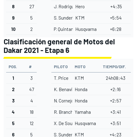
8
27
J. Rodrigues
Hero
+4:35
9
5
S. Sunderland
KTM
+5:54
10
2
P. Quintanilla
Husqvarna
+6:28
Clasificación general de Motos del
Dakar 2021 - Etapa 6
POS.
#
PILOTO
MOTO
TIEMPO/DIF.
1
3
T. Price
KTM
24h08:43
2
47
K. Benavides
Honda
+2:16
3
4
N. Cornejo
Honda
+2:57
4
18
R. Branch
Yamaha
+3:41
5
12
X. De Soultrait
Husqvarna
+3:51
6
5
S. Sunderland
KTM
+4:23