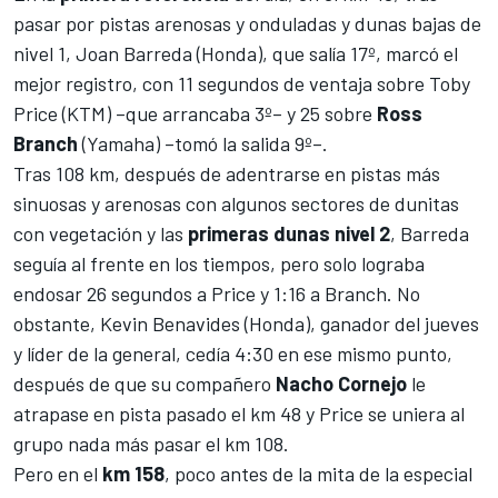
pasar por pistas arenosas y onduladas y dunas bajas de
nivel 1,
Joan Barreda
(Honda), que salía 17º, marcó el
mejor registro, con 11 segundos de ventaja sobre Toby
Price (KTM) –que arrancaba 3º– y 25 sobre
Ross
Branch
(Yamaha) –tomó la salida 9º–.
Tras 108 km, después de adentrarse en pistas más
sinuosas y arenosas con algunos sectores de dunitas
con vegetación y las
primeras dunas nivel 2
, Barreda
seguía al frente en los tiempos, pero solo lograba
endosar 26 segundos a Price y 1:16 a Branch. No
obstante,
Kevin Benavides (Honda), ganador del jueves
y líder de la general, cedía 4:30 en ese mismo punto,
después de que su compañero
Nacho Cornejo
le
atrapase en pista pasado el km 48 y Price se uniera al
grupo nada más pasar el km 108.
Pero en el
km 158
, poco antes de la mita de la especial