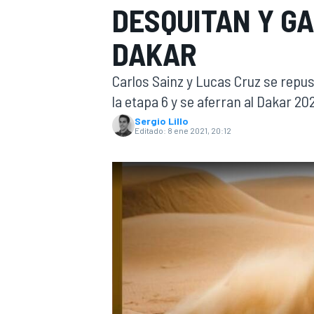
DESQUITAN Y GA
INDYCAR
WRC
DAKAR
Carlos Sainz y Lucas Cruz se repusi
la etapa 6 y se aferran al Dakar 20
Sergio Lillo
Editado:
8 ene 2021, 20:12
WEC
FÓRMULA E