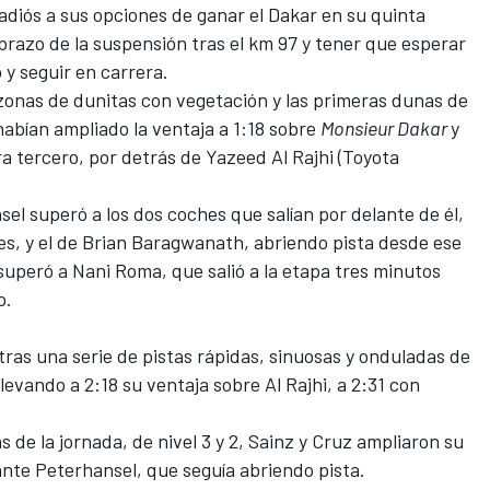
 adiós a sus opciones de ganar el Dakar
en su quinta
razo de la suspensión tras el km 97 y tener que esperar
 y seguir en carrera.
zonas de dunitas con vegetación y las primeras dunas de
abían ampliado la ventaja a 1:18 sobre
Monsieur Dakar
y
ra tercero, por detrás de Yazeed Al Rajhi (Toyota
l superó a los dos coches que salían por delante de él,
ves, y el de Brian Baragwanath, abriendo pista desde ese
 superó a
Nani Roma,
que salió a la etapa tres minutos
o.
 tras una serie de pistas rápidas, sinuosas y onduladas de
evando a 2:18 su ventaja sobre Al Rajhi, a 2:31 con
de la jornada, de nivel 3 y 2, Sainz y Cruz ampliaron su
 ante Peterhansel, que seguía abriendo pista.