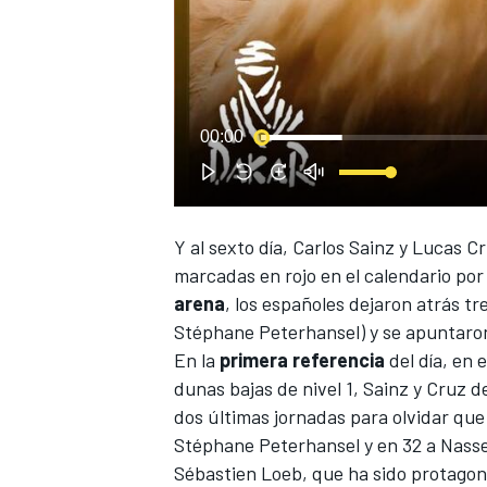
00:00
Y al sexto día,
Carlos Sainz
y
Lucas C
marcadas en rojo en el calendario po
arena
, los españoles dejaron atrás t
Stéphane Peterhansel) y se apuntaro
En la
primera
referencia
del día, en 
dunas bajas de nivel 1, Sainz y Cruz 
dos últimas jornadas para olvidar qu
Stéphane Peterhansel
y en 32 a
Nasse
Sébastien Loeb, que ha sido
protagoni