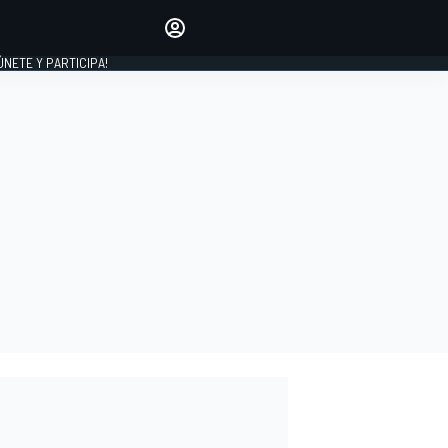
Haz que tu voz se escuche
comentando los artículos
 ÚNETE Y PARTICIPA!
INICIAR SESIÓN
EDICIÓN
ESPAÑA