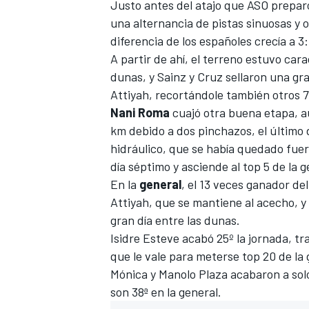
Justo antes del atajo que
ASO preparó
una alternancia de pistas sinuosas y
diferencia de los españoles crecía a 
A partir de ahí, el terreno estuvo ca
dunas, y Sainz y Cruz sellaron una gran
Attiyah, recortándole también otros 7:
Nani
Roma
cuajó otra buena etapa, a
km debido a dos pinchazos, el último d
hidráulico, que se había quedado fuera
día séptimo y asciende al top 5 de la g
MÁS CATEGORÍAS
En la
general
, el 13 veces ganador de
Attiyah, que se mantiene al acecho, y
gran día entre las dunas.
Isidre Esteve
acabó 25º la jornada, tra
que le vale para meterse top 20 de la 
Mónica y Manolo Plaza acabaron a solo
son 38ª en la general.