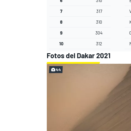
6
310
7
317
8
310
9
304
G
10
312
Fotos del Dakar 2021
44