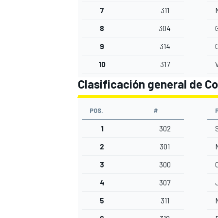
7
311
8
304
G
9
314
10
317
Clasificación general de Co
POS.
#
1
302
2
301
3
300
4
307
5
311