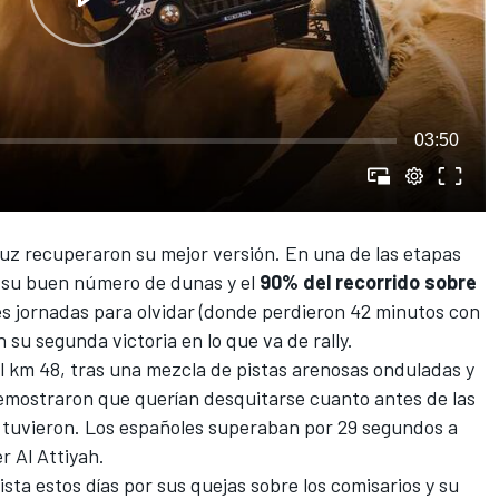
03:50
ruz
recuperaron su mejor versión. En una de las etapas
r su buen número de dunas y el
90% del recorrido sobre
res jornadas para olvidar (donde perdieron 42 minutos con
n su
segunda victoria en lo que va de rally.
el km 48, tras una mezcla de pistas arenosas onduladas y
demostraron que querían desquitarse cuanto antes de las
e tuvieron. Los españoles superaban por 29 segundos a
r Al Attiyah
.
sta estos días por sus quejas sobre los comisarios
y su