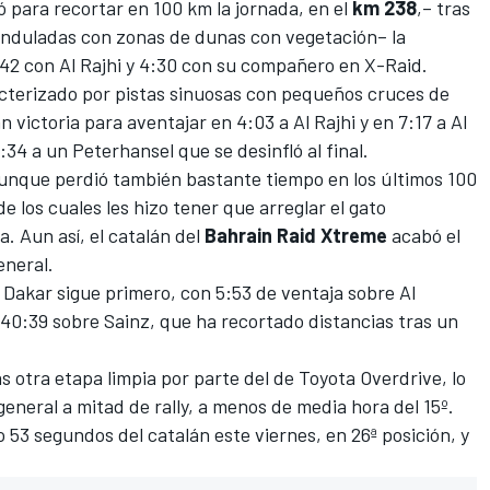
 para recortar en 100 km la jornada
, en el
km 238
,– tras
 onduladas con zonas de dunas con vegetación– la
3:42 con Al Rajhi y 4:30 con su compañero en X-Raid.
racterizado por pistas sinuosas con pequeños cruces de
 victoria para aventajar en 4:03 a Al Rajhi y en 7:17 a Al
34 a un Peterhansel que se desinfló al final.
unque perdió también bastante tiempo en los últimos 100
e los cuales les hizo tener que arreglar el gato
. Aun así, el catalán del
Bahrain Raid Xtreme
acabó el
eneral.
l Dakar sigue primero, con 5:53 de ventaja sobre Al
 40:39 sobre Sainz, que ha recortado distancias tras un
s otra etapa limpia por parte del de Toyota Overdrive, lo
general a mitad de rally, a menos de media hora del 15º.
 53 segundos del catalán este viernes, en 26ª posición, y