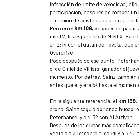
infracción de límite de velocidad,
dijo
participación, después de romper un b
al camión de asistencia para repararlo
Pero en el
km 108
, después de pasar 
nivel 2, los españoles de
MINI X-Raid
h
en 2:14 con el qatarí de Toyota, que e
Overdrive).
Poco después de ese punto, Peterhanse
el de
Giniel de Villiers
, ganador el jue
momento. Por detrás, Sainz también
antes que él y era 5º hasta el moment
En la siguiente referencia, el
km 158
,
arena, Sainz seguía abriendo hueco, el
Peterhansel y a 4:32 con Al Attiyah.
Después de las dunas más complicadas 
ventaja a 2:52 sobre el saudí y a 3:25