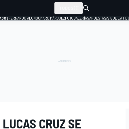
TODOS
ADOS
FERNANDO ALONSO
MARC MÁRQUEZ
FOTOGALERÍAS
APUESTAS
¡SIGUE LA F1,
P
 LUCAS CRUZ SE