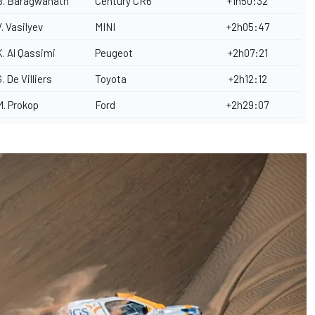
B. Baragwanath
Century CR6
+1h50:32
V. Vasilyev
MINI
+2h05:47
K. Al Qassimi
Peugeot
+2h07:21
. De Villiers
Toyota
+2h12:12
M. Prokop
Ford
+2h29:07