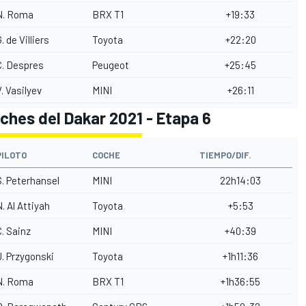
N. Roma
BRX T1
+19:33
. de Villiers
Toyota
+22:20
C. Despres
Peugeot
+25:45
V. Vasilyev
MINI
+26:11
ches del Dakar 2021 - Etapa 6
PILOTO
COCHE
TIEMPO/DIF.
S. Peterhansel
MINI
22h14:03
N. Al Attiyah
Toyota
+5:53
C. Sainz
MINI
+40:39
J. Przygonski
Toyota
+1h11:36
N. Roma
BRX T1
+1h36:55