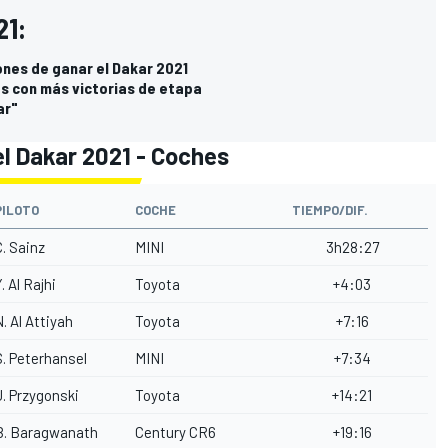
21:
ones de ganar el Dakar 2021
tos con más victorias de etapa
ar"
el Dakar 2021 - Coches
PILOTO
COCHE
TIEMPO/DIF.
C. Sainz
MINI
3h28:27
. Al Rajhi
Toyota
+4:03
N. Al Attiyah
Toyota
+7:16
S. Peterhansel
MINI
+7:34
J. Przygonski
Toyota
+14:21
B. Baragwanath
Century CR6
+19:16