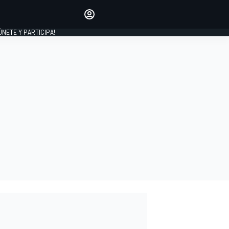
Haz que tu voz se escuche
comentando los artículos
 ÚNETE Y PARTICIPA!
INICIAR SESIÓN
EDICIÓN
ESPAÑA