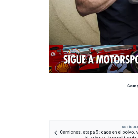
Compa
ARTÍCUL
Camiones, etapa 5: caos en el polvo, v
Nikolaev y ¡descalificado