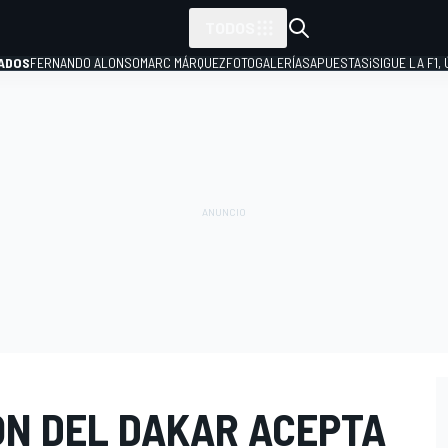
TODOS
ADOS
FERNANDO ALONSO
MARC MÁRQUEZ
FOTOGALERÍAS
APUESTAS
¡SIGUE LA F1,
P
ÓN DEL DAKAR ACEPTA