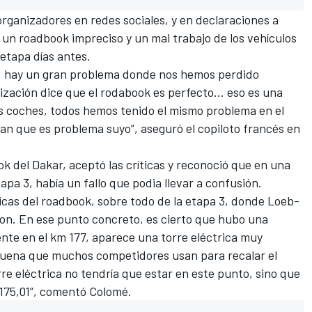
 organizadores
en redes sociales, y en declaraciones a
a un roadbook impreciso y un mal trabajo de los vehículos
etapa días antes.
mí, hay un gran problema donde nos hemos perdido
ización dice que el rodabook es perfecto… eso es una
os coches, todos hemos tenido el mismo problema en el
n que es problema suyo”, aseguró el copiloto francés en
ok del Dakar
, aceptó las críticas y reconoció que en una
etapa 3, había un fallo que podia llevar a confusión.
icas del roadbook
, sobre todo de la etapa 3, donde
Loeb-
ron. En ese punto concreto, es cierto que hubo una
te en el km 177, aparece una torre eléctrica muy
buena que muchos competidores usan para recalar el
rre eléctrica no tendría que estar en este punto, sino que
l 175,01”, comentó Colomé.