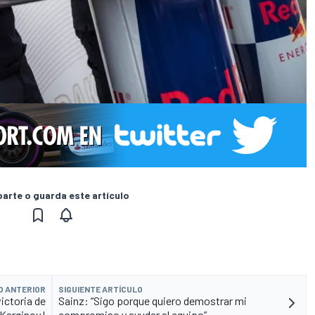
rte o guarda este artículo
O ANTERIOR
SIGUIENTE ARTÍCULO
ictoria de
Sainz: “Sigo porque quiero demostrar mi
 Karginov!
compromiso y ayudar al equipo”