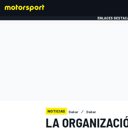
ENLACES DESTAC
FÓRMULA 1
MOTOG
NOTICIAS
Dakar
Dakar
LA ORGANIZACI