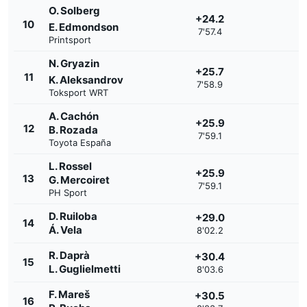
O. Solberg
+24.2
10
E. Edmondson
7'57.4
Printsport
N. Gryazin
+25.7
11
K. Aleksandrov
7'58.9
Toksport WRT
A. Cachón
+25.9
12
B. Rozada
7'59.1
Toyota España
L. Rossel
+25.9
13
G. Mercoiret
7'59.1
PH Sport
D. Ruiloba
+29.0
14
Á. Vela
8'02.2
R. Daprà
+30.4
15
L. Guglielmetti
8'03.6
F. Mareš
+30.5
16