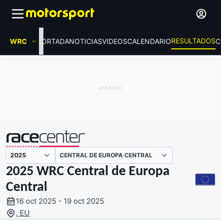
RESULTADOS
WRC
PORTADA
NOTICIAS
VIDEOS
CALENDARIO
C
CENTRAL DE EUROPA CENTRAL
presentado por
2025 WRC Central de Europa
Central
16 oct 2025 - 19 oct 2025
, EU