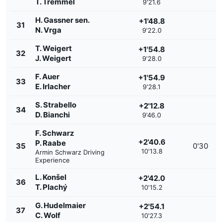
T. Tremmel
9'21.6
H. Gassner sen.
+1'48.8
31
N. Vrga
9'22.0
T. Weigert
+1'54.8
32
J. Weigert
9'28.0
F. Auer
+1'54.9
33
E. Irlacher
9'28.1
S. Strabello
+2'12.8
34
D. Bianchi
9'46.0
F. Schwarz
+2'40.6
P. Raabe
35
0'30
10'13.8
Armin Schwarz Driving
Experience
L. Konšel
+2'42.0
36
T. Plachý
10'15.2
G. Hudelmaier
+2'54.1
37
C. Wolf
10'27.3