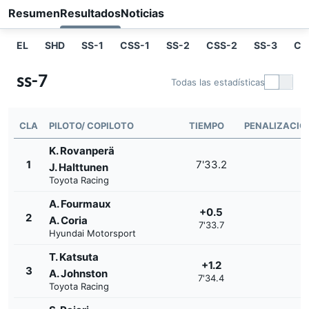
Resumen
Resultados
Noticias
EL
SHD
SS-1
CSS-1
SS-2
CSS-2
SS-3
CS
ss-7
Todas las estadísticas
CLA
PILOTO/ COPILOTO
TIEMPO
PENALIZACIÓ
K. Rovanperä
1
7'33.2
J. Halttunen
Toyota Racing
A. Fourmaux
+0.5
2
A. Coria
7'33.7
Hyundai Motorsport
T. Katsuta
+1.2
3
A. Johnston
7'34.4
Toyota Racing