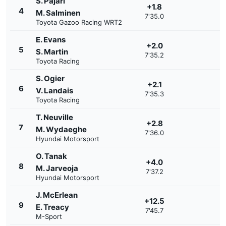
S. Pajari
+1.8
4
M. Salminen
7'35.0
Toyota Gazoo Racing WRT2
E. Evans
+2.0
5
S. Martin
7'35.2
Toyota Racing
S. Ogier
+2.1
6
V. Landais
7'35.3
Toyota Racing
T. Neuville
+2.8
7
M. Wydaeghe
7'36.0
Hyundai Motorsport
O. Tanak
+4.0
8
M. Jarveoja
7'37.2
Hyundai Motorsport
J. McErlean
+12.5
9
E. Treacy
7'45.7
M-Sport