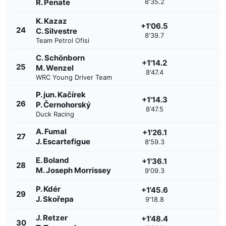
R. Penate
8'35.2
K. Kazaz
+1'06.5
24
C. Silvestre
8'39.7
Team Petrol Ofisi
C. Schönborn
+1'14.2
25
M. Wenzel
8'47.4
WRC Young Driver Team
P. jun. Kačírek
+1'14.3
26
P. Černohorský
8'47.5
Duck Racing
A. Fumal
+1'26.1
27
J. Escartefigue
8'59.3
E. Boland
+1'36.1
28
M. Joseph Morrissey
9'09.3
P. Kdér
+1'45.6
29
J. Skořepa
9'18.8
J. Retzer
+1'48.4
30