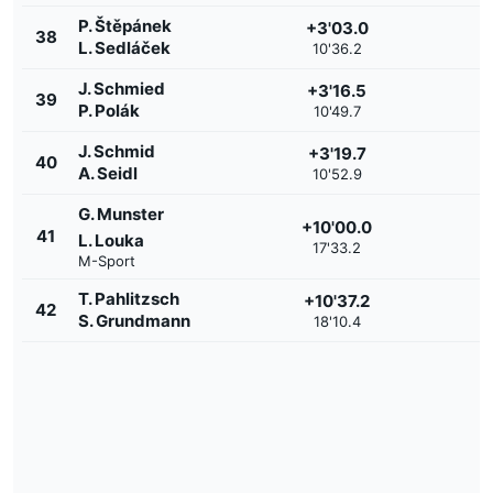
P. Štěpánek
+3'03.0
38
L. Sedláček
10'36.2
J. Schmied
+3'16.5
39
P. Polák
10'49.7
J. Schmid
+3'19.7
40
A. Seidl
10'52.9
G. Munster
+10'00.0
41
L. Louka
17'33.2
M-Sport
T. Pahlitzsch
+10'37.2
42
S. Grundmann
18'10.4