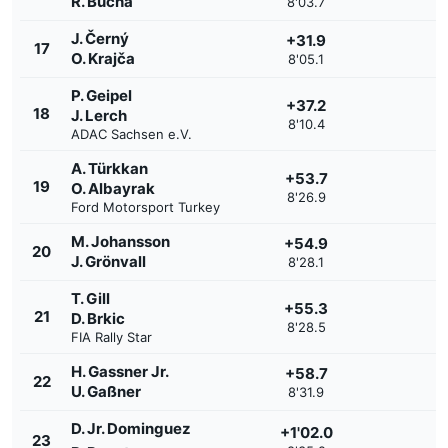
R. Bucha
8'03.7
J. Černý
+31.9
17
O. Krajča
8'05.1
P. Geipel
+37.2
18
J. Lerch
8'10.4
ADAC Sachsen e.V.
A. Türkkan
+53.7
19
O. Albayrak
8'26.9
Ford Motorsport Turkey
M. Johansson
+54.9
20
J. Grönvall
8'28.1
T. Gill
+55.3
21
D. Brkic
8'28.5
FIA Rally Star
H. Gassner Jr.
+58.7
22
U. Gaßner
8'31.9
D. Jr. Dominguez
+1'02.0
23