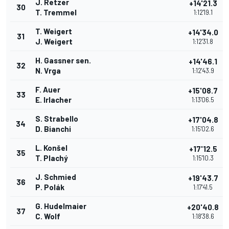
J. Retzer
+14'21.3
30
T. Tremmel
1:12'19.1
T. Weigert
+14'34.0
31
J. Weigert
1:12'31.8
H. Gassner sen.
+14'46.1
32
N. Vrga
1:12'43.9
F. Auer
+15'08.7
33
E. Irlacher
1:13'06.5
S. Strabello
+17'04.8
34
D. Bianchi
1:15'02.6
L. Konšel
+17'12.5
35
T. Plachý
1:15'10.3
J. Schmied
+19'43.7
36
P. Polák
1:17'41.5
G. Hudelmaier
+20'40.8
37
C. Wolf
1:18'38.6