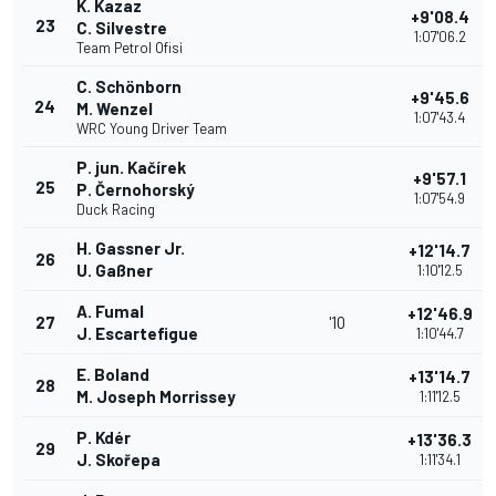
K. Kazaz
+9'08.4
23
C. Silvestre
1:07'06.2
Team Petrol Ofisi
C. Schönborn
+9'45.6
24
M. Wenzel
1:07'43.4
WRC Young Driver Team
P. jun. Kačírek
+9'57.1
25
P. Černohorský
1:07'54.9
Duck Racing
H. Gassner Jr.
+12'14.7
26
U. Gaßner
1:10'12.5
A. Fumal
+12'46.9
27
'10
J. Escartefigue
1:10'44.7
E. Boland
+13'14.7
28
M. Joseph Morrissey
1:11'12.5
P. Kdér
+13'36.3
29
J. Skořepa
1:11'34.1