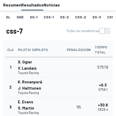
Resumen
Resultados
Noticias
EL
SHD
SS-1
CSS-1
SS-2
CSS-2
SS-3
CSS-
css-7
Todas las estadísticas
TIEMPO
CLA
PILOTO/ COPILOTO
PENALIZACIÓN
TOTAL
S. Ogier
1
57'57.8
V. Landais
Toyota Racing
K. Rovanperä
+0.3
2
J. Halttunen
57'58.1
Toyota Racing
E. Evans
+30.6
3
'05
S. Martin
58'28.4
Toyota Racing