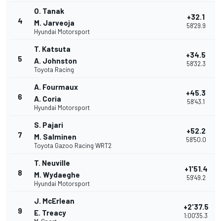
O. Tanak
+32.1
4
M. Jarveoja
58'29.9
Hyundai Motorsport
T. Katsuta
+34.5
5
A. Johnston
58'32.3
Toyota Racing
A. Fourmaux
+45.3
6
A. Coria
58'43.1
Hyundai Motorsport
S. Pajari
+52.2
7
M. Salminen
58'50.0
Toyota Gazoo Racing WRT2
T. Neuville
+1'51.4
8
M. Wydaeghe
59'49.2
Hyundai Motorsport
J. McErlean
+2'37.5
9
E. Treacy
1:00'35.3