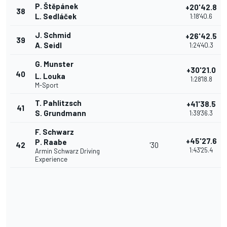
P. Štěpánek
+20'42.8
38
L. Sedláček
1:18'40.6
J. Schmid
+26'42.5
39
A. Seidl
1:24'40.3
G. Munster
+30'21.0
40
L. Louka
1:28'18.8
M-Sport
T. Pahlitzsch
+41'38.5
41
S. Grundmann
1:39'36.3
F. Schwarz
+45'27.6
P. Raabe
42
'30
1:43'25.4
Armin Schwarz Driving
Experience