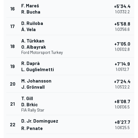
F. Mareš
+5'34.4
16
R. Bucha
1:03'32.2
D. Ruiloba
+5'58.8
17
Á. Vela
1:03'56.6
A. Türkkan
+7'05.0
18
O. Albayrak
1:05'02.8
Ford Motorsport Turkey
R. Daprà
+7'14.9
19
L. Guglielmetti
1:05'12.7
M. Johansson
+7'24.4
20
J. Grönvall
1:05'22.2
T. Gill
+8'08.7
21
D. Brkic
1:06'06.5
FIA Rally Star
D. Jr. Dominguez
+8'27.7
22
1:06'25.5
R. Penate