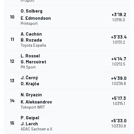
M-Sport
O. Solberg
+3'18.2
10
E. Edmondson
1:01'16.0
Printsport
A. Cachón
+3'33.4
11
B. Rozada
1:01'31.2
Toyota España
L. Rossel
+4'14.7
12
G. Mercoiret
1:02'12.5
PH Sport
J. Černý
+4'39.0
13
O. Krajča
1:02'36.8
N. Gryazin
+5'17.3
14
K. Aleksandrov
1:03'15.1
Toksport WRT
P. Geipel
+5'33.0
15
J. Lerch
1:03'30.8
ADAC Sachsen e.V.