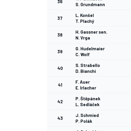
36
S. Grundmann
L. Konšel
37
T. Plachý
H. Gassner sen.
38
N. Vrga
G. Hudelmaier
39
C. Wolf
S. Strabello
40
D. Bianchi
F. Auer
41
E. Irlacher
P. Štěpánek
42
L. Sedláček
J. Schmied
43
P. Polák