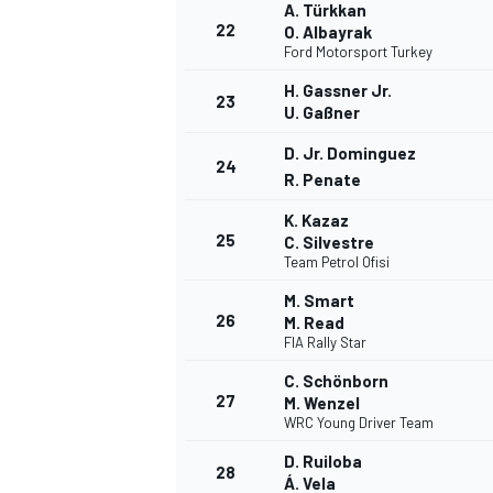
A. Türkkan
22
O. Albayrak
Ford Motorsport Turkey
H. Gassner Jr.
23
U. Gaßner
D. Jr. Dominguez
24
R. Penate
K. Kazaz
25
C. Silvestre
Team Petrol Ofisi
M. Smart
26
M. Read
FIA Rally Star
C. Schönborn
27
M. Wenzel
WRC Young Driver Team
D. Ruiloba
28
Á. Vela