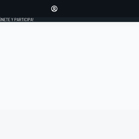
Haz que tu voz se escuche
comentando los artículos
 ÚNETE Y PARTICIPA!
INICIAR SESIÓN
EDICIÓN
ESPAÑA