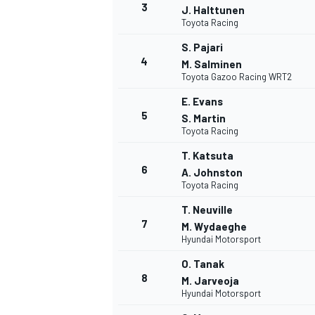
3
J. Halttunen
Toyota Racing
S. Pajari
4
M. Salminen
Toyota Gazoo Racing WRT2
E. Evans
5
S. Martin
Toyota Racing
T. Katsuta
6
A. Johnston
Toyota Racing
T. Neuville
7
M. Wydaeghe
Hyundai Motorsport
O. Tanak
8
M. Jarveoja
Hyundai Motorsport