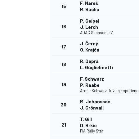
F. Mareš
15
R. Bucha
P. Geipel
16
J. Lerch
ADAC Sachsen e.V.
J. Černý
17
O. Krajča
R. Daprà
18
L. Guglielmetti
F. Schwarz
MÁS CATEGORÍAS
19
P. Raabe
Armin Schwarz Driving Experienc
M. Johansson
20
J. Grönvall
T. Gill
21
D. Brkic
FIA Rally Star