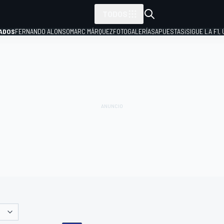
TODOS
ADOS
FERNANDO ALONSO
MARC MÁRQUEZ
FOTOGALERÍAS
APUESTAS
¡SIGUE LA F1,
P