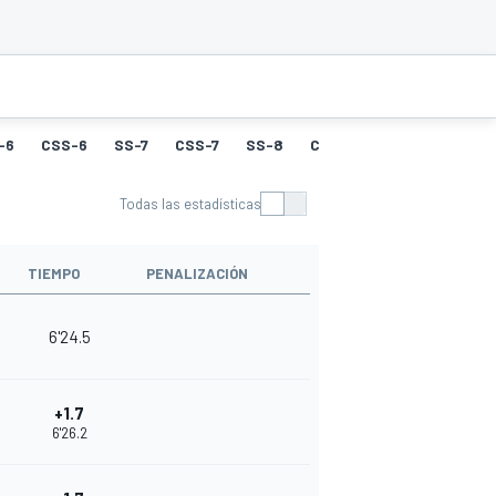
-6
CSS-6
SS-7
CSS-7
SS-8
CSS-8
SS-9
CSS-9
Todas las estadísticas
TIEMPO
PENALIZACIÓN
6'24.5
+1.7
6'26.2