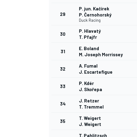
P. jun. Kačírek
29
P. Černohorský
Duck Racing
P. Hlavatý
30
T. Pfajfr
E. Boland
31
M. Joseph Morrissey
A. Fumal
32
J. Escartefigue
P. Kdér
33
J. Skořepa
J. Retzer
34
T. Tremmel
T. Weigert
35
J. Weigert
T. Pahlitzsch