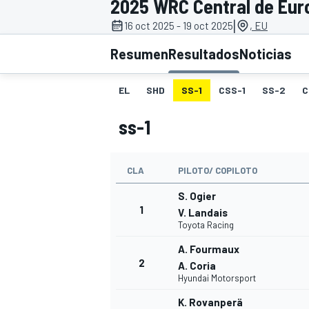
2025 WRC Central de Eur
|
16 oct 2025 - 19 oct 2025
, EU
INDYCAR
WRC
Resumen
Resultados
Noticias
EL
SHD
SS-1
CSS-1
SS-2
C
ss-1
CLA
PILOTO/ COPILOTO
S. Ogier
1
V. Landais
Toyota Racing
WEC
FÓRMULA E
A. Fourmaux
2
A. Coria
Hyundai Motorsport
K. Rovanperä