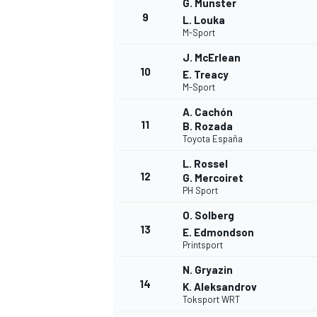
G. Munster
9
L. Louka
M-Sport
J. McErlean
10
E. Treacy
M-Sport
A. Cachón
11
B. Rozada
Toyota España
L. Rossel
12
G. Mercoiret
PH Sport
O. Solberg
13
E. Edmondson
Printsport
N. Gryazin
14
K. Aleksandrov
Toksport WRT