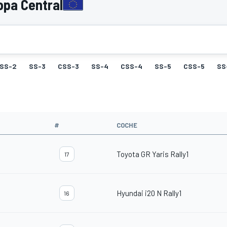
opa Central
SS-2
SS-3
CSS-3
SS-4
CSS-4
SS-5
CSS-5
SS
#
COCHE
Toyota GR Yaris Rally1
17
Hyundai i20 N Rally1
16