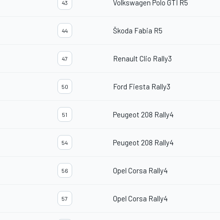
Volkswagen Polo GTI R5
43
Škoda Fabia R5
44
Renault Clio Rally3
47
Ford Fiesta Rally3
50
Peugeot 208 Rally4
51
Peugeot 208 Rally4
54
Opel Corsa Rally4
56
Opel Corsa Rally4
57