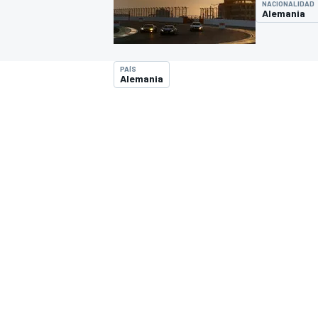
NACIONALIDAD
Alemania
INDYCAR
WRC
PAÍS
Alemania
WEC
FÓRMULA E