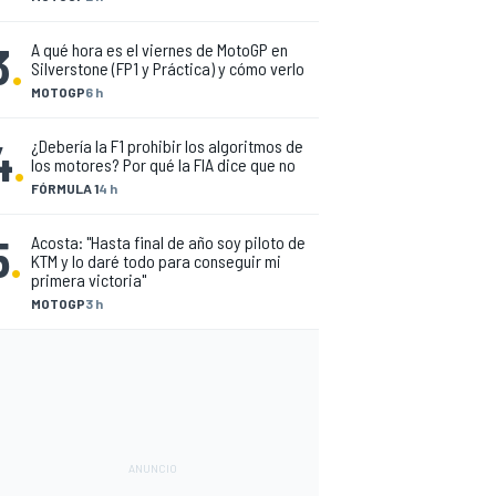
3
.
A qué hora es el viernes de MotoGP en
Silverstone (FP1 y Práctica) y cómo verlo
MOTOGP
6 h
4
.
¿Debería la F1 prohibir los algoritmos de
los motores? Por qué la FIA dice que no
FÓRMULA 1
4 h
5
.
Acosta: "Hasta final de año soy piloto de
KTM y lo daré todo para conseguir mi
primera victoria"
MOTOGP
3 h