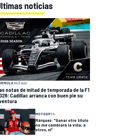
ltimas noticias
ÓRMULA 1
43 min
as notas de mitad de temporada de la F1
026: Cadillac arranca con buen pie su
ventura
MOTOGP
1 h
Márquez: "Ganar otro título
no me cambiará la vida; a
otros, sí"