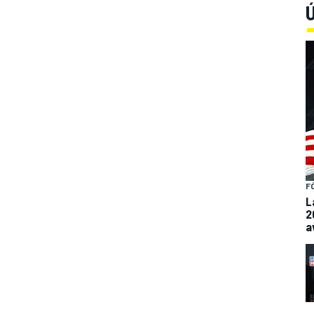
Ú
F
L
2
a