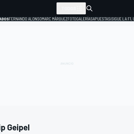
TODOS
ADOS
FERNANDO ALONSO
MARC MÁRQUEZ
FOTOGALERÍAS
APUESTAS
¡SIGUE LA F1,
P
ip Geipel