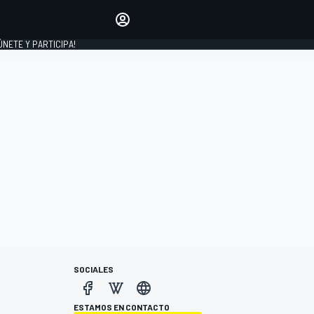
Haz que tu voz se escuche
comentando los artículos
 ÚNETE Y PARTICIPA!
INICIAR SESIÓN
EDICIÓN
ESPAÑA
SOCIALES
ESTAMOS EN CONTACTO