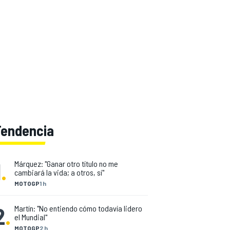
Tendencia
1
.
Márquez: "Ganar otro título no me
cambiará la vida; a otros, sí"
MOTOGP
1 h
2
.
Martín: "No entiendo cómo todavía lidero
el Mundial"
MOTOGP
2 h