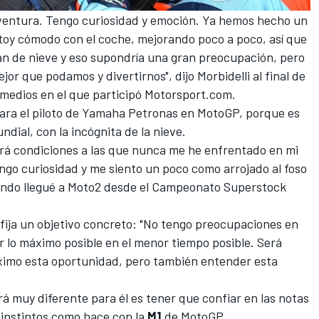
aventura. Tengo curiosidad y emoción. Ya hemos hecho un
stoy cómodo con el coche, mejorando poco a poco, así que
an de nieve y eso supondría una gran preocupación, pero
jor que podamos y divertirnos", dijo Morbidelli al final de
medios en el que participó
Motorsport.com
.
ara el piloto de
Yamaha Petronas
en MotoGP, porque es
ndial, con la incógnita de la nieve.
brá condiciones a las que nunca me he enfrentado en mi
Tengo curiosidad y me siento un poco como arrojado al foso
uando llegué a Moto2 desde el Campeonato Superstock
fija un objetivo concreto: "No tengo preocupaciones en
r lo máximo posible en el menor tiempo posible. Será
áximo esta oportunidad, pero también entender esta
 muy diferente para él es tener que confiar en las notas
s instintos como hace con la
M1
de
MotoGP
.