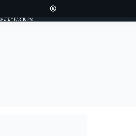
Haz que tu voz se escuche
comentando los artículos
 ÚNETE Y PARTICIPA!
INICIAR SESIÓN
EDICIÓN
ESPAÑA