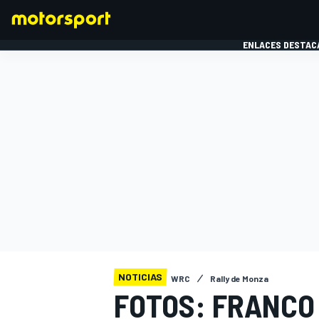
ENLACES DESTAC
FÓRMULA 1
MOTOG
NOTICIAS
WRC
Rally de Monza
FOTOS: FRANCO 