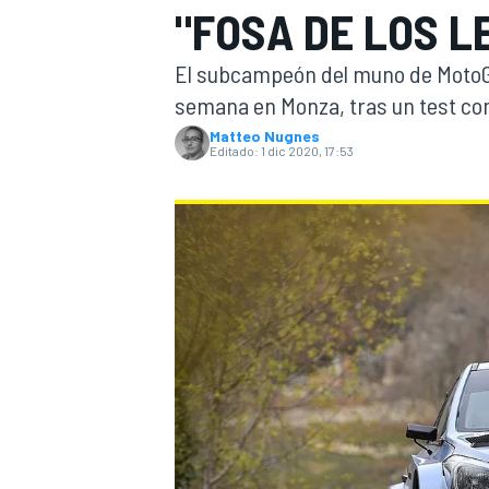
"FOSA DE LOS L
INDYCAR
WRC
El subcampeón del muno de MotoGP 
semana en Monza, tras un test con 
Matteo Nugnes
Editado:
1 dic 2020, 17:53
WEC
FÓRMULA E