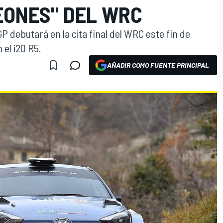
EONES" DEL WRC
debutará en la cita final del WRC este fin de
el i20 R5.
AÑADIR COMO FUENTE PRINCIPAL