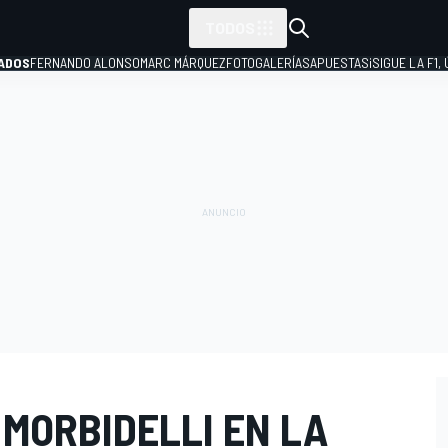
TODOS
ADOS
FERNANDO ALONSO
MARC MÁRQUEZ
FOTOGALERÍAS
APUESTAS
¡SIGUE LA F1,
P
MORBIDELLI EN LA