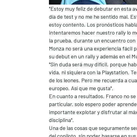
"Estoy muy feliz de debutar en esta 
día de test y no me he sentido mal. E
estoy contento. Los pronósticos habl
intentaremos hacer nuestro rally lo me
la prueba, durante un encuentro con 
Monza no será una experiencia fácil p
su debut en un rally y además en el Mu
"Sin duda será muy difícil, porque ha
vida, ni siquiera con la Playstation. 
de los leones. Pero me recuerda a c
MÁS CATEGORÍAS
europeo. Así que me gusta".
En cuanto a resultados, Franco no se 
particular, solo espero poder aprende
importante explotar y disfrutar al m
disciplina".
Una de las cosas que seguramente será
del copiloto, sin poder basarse en su