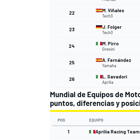
M. Viñales
22
Tech3
J. Folger
23
Tech3
M. Pirro
24
Gresini
A. Fernández
25
Yamaha
L. Savadori
26
Aprilia
Mundial de Equipos de Moto
puntos, diferencias y posi
POS
EQUIPO
1
Aprilia Racing Team