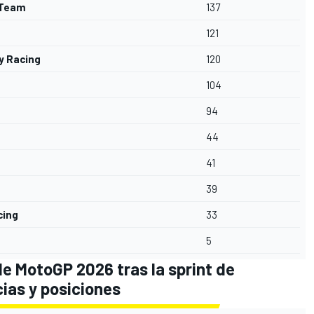
 Team
137
121
y Racing
120
104
94
44
41
39
cing
33
5
e MotoGP 2026 tras la sprint de
cias y posiciones