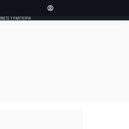
Haz que tu voz se escuche
comentando los artículos
 ÚNETE Y PARTICIPA!
INICIAR SESIÓN
EDICIÓN
ESPAÑA