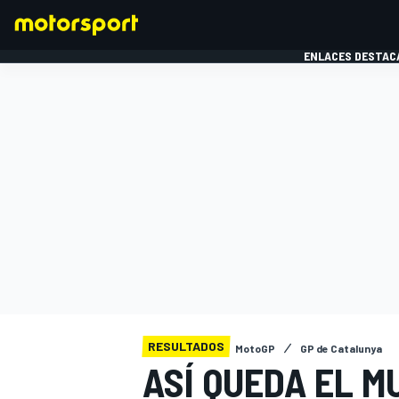
ENLACES DESTAC
FÓRMULA 1
MOTOG
RESULTADOS
MotoGP
GP de Catalunya
ASÍ QUEDA EL M