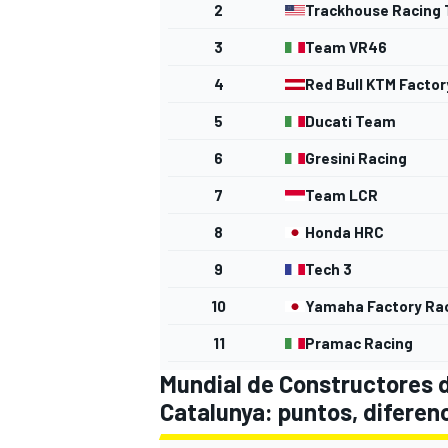
2
Trackhouse Racing
3
Team VR46
4
Red Bull KTM Factor
5
Ducati Team
6
Gresini Racing
7
Team LCR
8
Honda HRC
9
Tech 3
10
Yamaha Factory Ra
11
Pramac Racing
Mundial de Constructores d
Catalunya: puntos, diferen