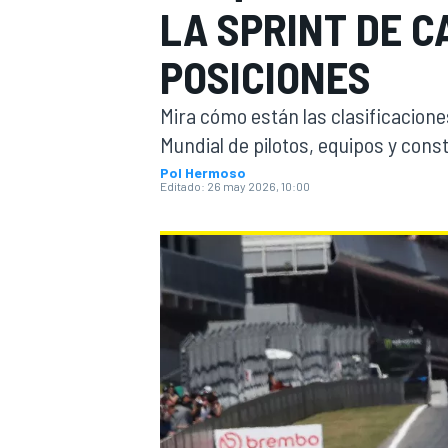
LA SPRINT DE C
INDYCAR
WRC
POSICIONES
Mira cómo están las clasificacion
Mundial de pilotos, equipos y cons
Pol Hermoso
Editado:
26 may 2026, 10:00
WEC
FÓRMULA E