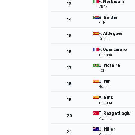
F. Morbidelli
13
VR46
B. Binder
14
KTM
F. Aldeguer
15
Gresini
F. Quartararo
16
Yamaha
D. Moreira
17
LCR
J. Mir
18
Honda
A. Rins
19
Yamaha
T. Razgatlioglu
20
Pramac
J. Miller
21
Pramac