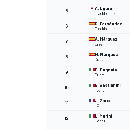
A. Ogura
5
Trackhouse
R. Fernández
6
Trackhouse
A. Márquez
7
Gresini
M. Márquez
8
Ducati
P. Bagnaia
9
Ducati
MÁS CATEGORÍAS
E. Bastianini
10
Tech3
J. Zarco
11
LCR
L. Marini
12
Honda