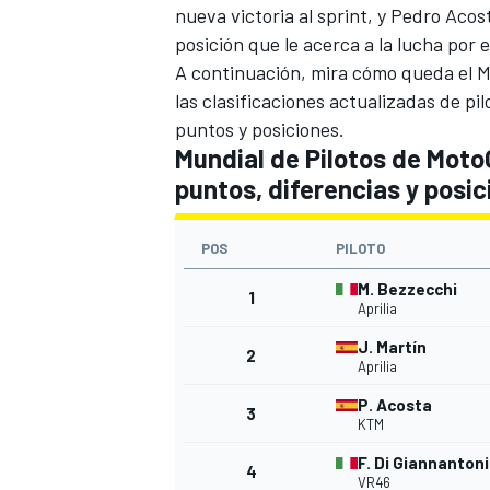
nueva victoria al sprint, y
Pedro Acos
posición que le acerca a la lucha por el
A continuación, mira cómo queda el M
las clasificaciones actualizadas de pi
puntos y posiciones.
Mundial de Pilotos de MotoG
puntos, diferencias y posi
POS
PILOTO
M. Bezzecchi
1
Aprilia
J. Martín
2
Aprilia
P. Acosta
3
KTM
F. Di Giannanton
4
VR46