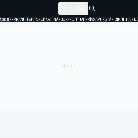
TODOS
ADOS
FERNANDO ALONSO
MARC MÁRQUEZ
FOTOGALERÍAS
APUESTAS
¡SIGUE LA F1,
P