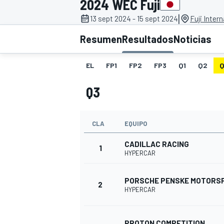
2024 WEC Fuji
|
13 sept 2024 - 15 sept 2024
Fuji Inter
INDYCAR
WRC
Resumen
Resultados
Noticias
EL
FP1
FP2
FP3
Q1
Q2
Q
Q3
CLA
EQUIPO
CADILLAC RACING
1
HYPERCAR
WEC
FÓRMULA E
PORSCHE PENSKE MOTORS
2
HYPERCAR
PROTON COMPETITION