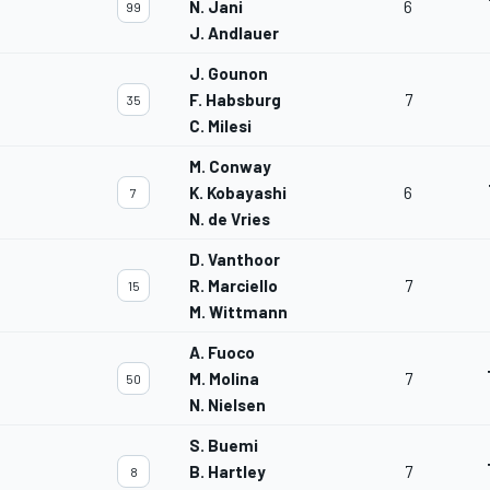
N. Jani
6
99
J. Andlauer
J. Gounon
F. Habsburg
7
35
C. Milesi
M. Conway
K. Kobayashi
6
7
N. de Vries
D. Vanthoor
R. Marciello
7
15
M. Wittmann
A. Fuoco
M. Molina
7
50
N. Nielsen
S. Buemi
B. Hartley
7
8