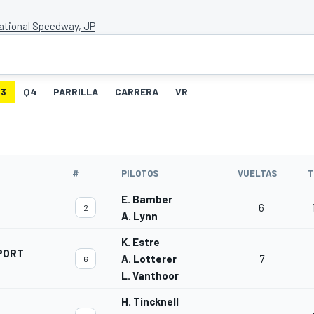
national Speedway, JP
3
Q4
PARRILLA
CARRERA
VR
#
PILOTOS
VUELTAS
T
E. Bamber
6
2
A. Lynn
K. Estre
PORT
A. Lotterer
7
6
L. Vanthoor
H. Tincknell