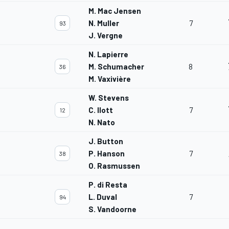
M. Mac Jensen
N. Muller
7
93
J. Vergne
N. Lapierre
M. Schumacher
8
36
M. Vaxivière
W. Stevens
C. Ilott
7
12
N. Nato
J. Button
P. Hanson
7
38
O. Rasmussen
P. di Resta
L. Duval
7
94
S. Vandoorne