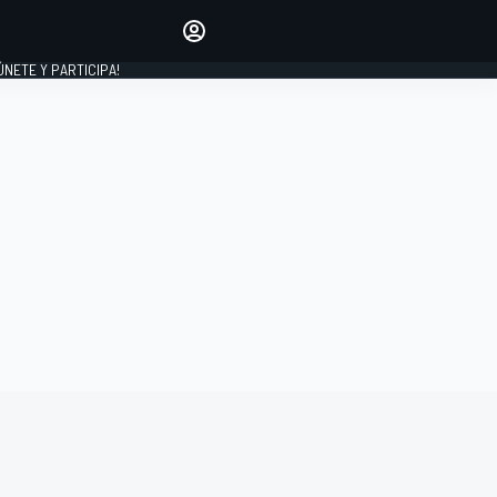
Haz que tu voz se escuche
comentando los artículos
 ÚNETE Y PARTICIPA!
INICIAR SESIÓN
EDICIÓN
ESPAÑA