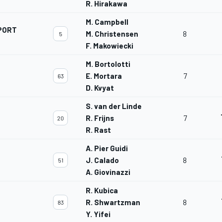
R. Hirakawa
M. Campbell
PORT
M. Christensen
8
5
F. Makowiecki
M. Bortolotti
E. Mortara
7
63
D. Kvyat
S. van der Linde
R. Frijns
7
20
R. Rast
A. Pier Guidi
J. Calado
8
51
A. Giovinazzi
R. Kubica
R. Shwartzman
8
83
Y. Yifei