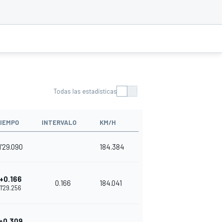
Todas las estadísticas
IEMPO
INTERVALO
KM/H
1'29.090
184.384
+0.166
0.166
184.041
1'29.256
+0.309