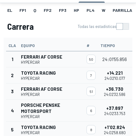
EL
FP1
Q
FP2
FP3
HP
PL4
W
PARRILLA
Carrera
Todas las estadísticas
CLA
EQUIPO
#
TIEMPO
FERRARI AF CORSE
1
24:01'55.856
50
HYPERCAR
TOYOTA RACING
+14.221
2
7
HYPERCAR
24:02'10.077
FERRARI AF CORSE
+36.730
3
51
HYPERCAR
24:02'32.586
PORSCHE PENSKE
+37.897
4
MOTORSPORT
6
24:02'33.753
HYPERCAR
TOYOTA RACING
+1'02.824
5
8
HYPERCAR
24:02'58.680