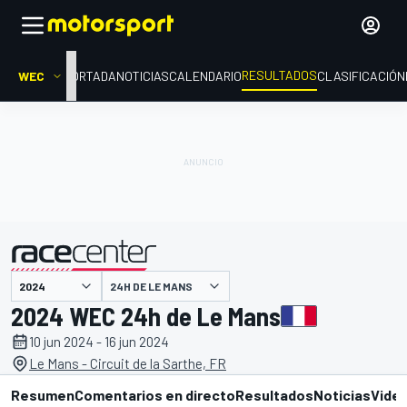
RESULTADOS
WEC
PORTADA
NOTICIAS
CALENDARIO
CLASIFICACIÓN
24H DE LE MANS
presentado por
2024 WEC 24h de Le Mans
10 jun 2024 - 16 jun 2024
Le Mans - Circuit de la Sarthe, FR
Resumen
Comentarios en directo
Resultados
Noticias
Vide