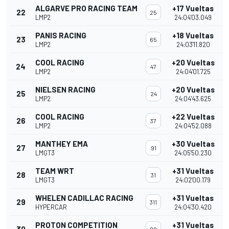
ALGARVE PRO RACING TEAM
+17 Vueltas
22
25
LMP2
24:04'03.049
PANIS RACING
+18 Vueltas
23
65
LMP2
24:03'11.820
COOL RACING
+20 Vueltas
24
47
LMP2
24:04'01.725
NIELSEN RACING
+20 Vueltas
25
24
LMP2
24:04'43.625
COOL RACING
+22 Vueltas
26
37
LMP2
24:04'52.088
MANTHEY EMA
+30 Vueltas
27
91
LMGT3
24:05'50.230
TEAM WRT
+31 Vueltas
28
31
LMGT3
24:02'00.179
WHELEN CADILLAC RACING
+31 Vueltas
29
311
HYPERCAR
24:04'30.420
PROTON COMPETITION
+31 Vueltas