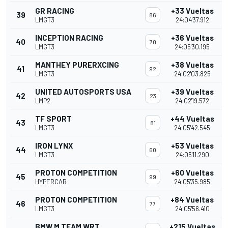
GR RACING
+33 Vueltas
39
86
LMGT3
24:04'37.912
INCEPTION RACING
+36 Vueltas
40
70
LMGT3
24:05'30.195
MANTHEY PURERXCING
+38 Vueltas
41
92
LMGT3
24:02'03.825
UNITED AUTOSPORTS USA
+39 Vueltas
42
23
LMP2
24:02'19.572
TF SPORT
+44 Vueltas
43
81
LMGT3
24:05'42.545
IRON LYNX
+53 Vueltas
44
60
LMGT3
24:05'11.290
PROTON COMPETITION
+60 Vueltas
45
99
HYPERCAR
24:05'35.985
PROTON COMPETITION
+84 Vueltas
46
77
LMGT3
24:05'56.410
BMW M TEAM WRT
+215 Vueltas