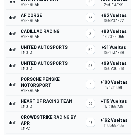
nc
20
HYPERCAR
24:04'37.781
AF CORSE
+63 Vueltas
dnf
83
HYPERCAR
19:59'07.922
CADILLAC RACING
+88 Vueltas
dnf
3
HYPERCAR
18:20'58.055
UNITED AUTOSPORTS
+91 Vueltas
dnf
59
LMGT3
19:40'37.969
UNITED AUTOSPORTS
+99 Vueltas
dnf
95
LMGT3
19:07'00.816
PORSCHE PENSKE
+100 Vueltas
dnf
MOTORSPORT
4
17:12'11.091
HYPERCAR
HEART OF RACING TEAM
+115 Vueltas
dnf
27
LMGT3
17:31'56.738
CROWDSTRIKE RACING BY
+162 Vueltas
dnf
APR
45
11:03'58.405
LMP2