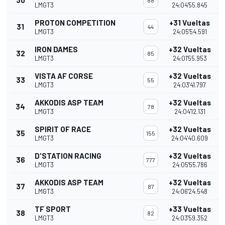
30
88
LMGT3
24:04'55.845
PROTON COMPETITION
+31 Vueltas
31
44
LMGT3
24:05'54.591
IRON DAMES
+32 Vueltas
32
85
LMGT3
24:01'55.953
VISTA AF CORSE
+32 Vueltas
33
55
LMGT3
24:03'41.797
AKKODIS ASP TEAM
+32 Vueltas
34
78
LMGT3
24:04'12.131
SPIRIT OF RACE
+32 Vueltas
35
155
LMGT3
24:04'40.609
D'STATION RACING
+32 Vueltas
36
777
LMGT3
24:05'55.786
AKKODIS ASP TEAM
+32 Vueltas
37
87
LMGT3
24:06'24.548
TF SPORT
+33 Vueltas
38
82
LMGT3
24:03'59.352