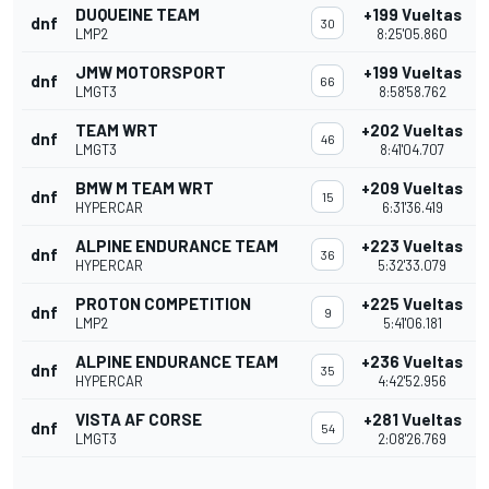
DUQUEINE TEAM
+199 Vueltas
dnf
30
LMP2
8:25'05.860
JMW MOTORSPORT
+199 Vueltas
dnf
66
LMGT3
8:58'58.762
TEAM WRT
+202 Vueltas
dnf
46
LMGT3
8:41'04.707
BMW M TEAM WRT
+209 Vueltas
dnf
15
HYPERCAR
6:31'36.419
ALPINE ENDURANCE TEAM
+223 Vueltas
dnf
36
HYPERCAR
5:32'33.079
PROTON COMPETITION
+225 Vueltas
dnf
9
LMP2
5:41'06.181
ALPINE ENDURANCE TEAM
+236 Vueltas
dnf
35
HYPERCAR
4:42'52.956
VISTA AF CORSE
+281 Vueltas
dnf
54
LMGT3
2:08'26.769