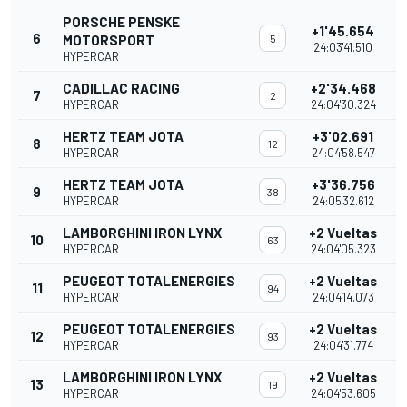
PORSCHE PENSKE
+1'45.654
6
MOTORSPORT
5
24:03'41.510
HYPERCAR
CADILLAC RACING
+2'34.468
7
2
HYPERCAR
24:04'30.324
HERTZ TEAM JOTA
+3'02.691
8
12
HYPERCAR
24:04'58.547
HERTZ TEAM JOTA
+3'36.756
9
38
HYPERCAR
24:05'32.612
LAMBORGHINI IRON LYNX
+2 Vueltas
10
63
HYPERCAR
24:04'05.323
PEUGEOT TOTALENERGIES
+2 Vueltas
11
94
HYPERCAR
24:04'14.073
PEUGEOT TOTALENERGIES
+2 Vueltas
12
93
HYPERCAR
24:04'31.774
LAMBORGHINI IRON LYNX
+2 Vueltas
13
19
HYPERCAR
24:04'53.605