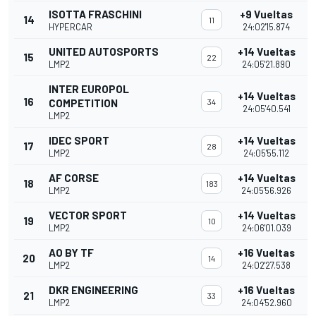
ISOTTA FRASCHINI
+9 Vueltas
14
11
HYPERCAR
24:02'15.874
UNITED AUTOSPORTS
+14 Vueltas
15
22
LMP2
24:05'21.890
INTER EUROPOL
+14 Vueltas
16
COMPETITION
34
24:05'40.541
LMP2
IDEC SPORT
+14 Vueltas
17
28
LMP2
24:05'55.112
AF CORSE
+14 Vueltas
18
183
LMP2
24:05'56.926
VECTOR SPORT
+14 Vueltas
19
10
LMP2
24:06'01.039
AO BY TF
+16 Vueltas
20
14
LMP2
24:02'27.538
DKR ENGINEERING
+16 Vueltas
21
33
LMP2
24:04'52.960