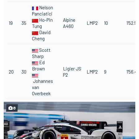
Nelson
Panciatici
Ho-Pin
Alpine
19
35
LMP2
10
1'52.5
Tung
A460
David
Cheng
Scott
Sharp
Ed
Brown
Ligier JS
20
30
LMP2
9
1'56.4
P2
Johannes
van
Overbeek
8