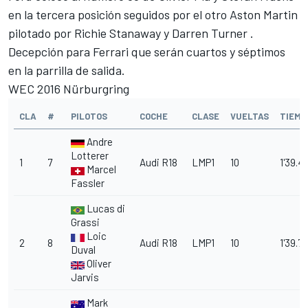
en la tercera posición seguidos por el otro Aston Martin
pilotado por Richie Stanaway y Darren Turner .
Decepción para Ferrari que serán cuartos y séptimos
en la parrilla de salida.
WEC 2016 Nürburgring
CLA
#
PILOTOS
COCHE
CLASE
VUELTAS
TIEMP
Andre
Lotterer
1
7
Audi R18
LMP1
10
1'39.4
Marcel
Fassler
Lucas di
Grassi
Loic
2
8
Audi R18
LMP1
10
1'39.71
Duval
Oliver
Jarvis
Mark