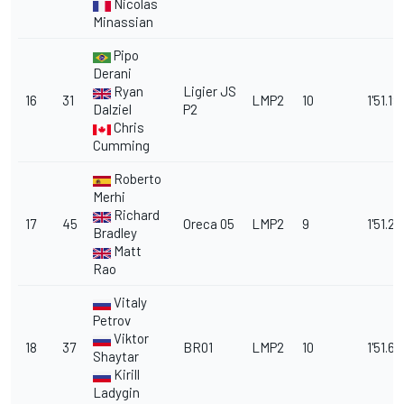
Nicolas
Minassian
Pipo
Derani
Ryan
Ligier JS
16
31
LMP2
10
1'51.19
Dalziel
P2
Chris
Cumming
Roberto
Merhi
Richard
17
45
Oreca 05
LMP2
9
1'51.2
Bradley
Matt
Rao
Vitaly
Petrov
Viktor
18
37
BR01
LMP2
10
1'51.66
Shaytar
Kirill
Ladygin