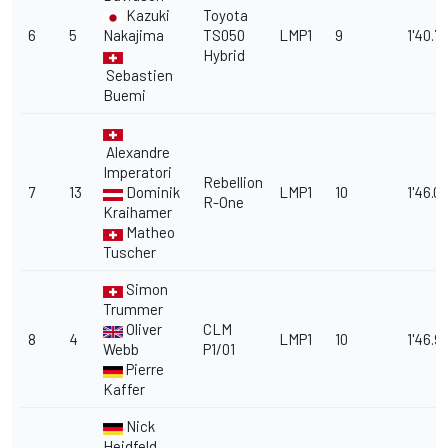
Kazuki
Toyota
6
5
Nakajima
TS050
LMP1
9
1'40.7
Hybrid
Sebastien
Buemi
Alexandre
Imperatori
Rebellion
7
13
Dominik
LMP1
10
1'46.0
R-One
Kraihamer
Matheo
Tuscher
Simon
Trummer
Oliver
CLM
8
4
LMP1
10
1'46.9
Webb
P1/01
Pierre
Kaffer
Nick
Heidfeld