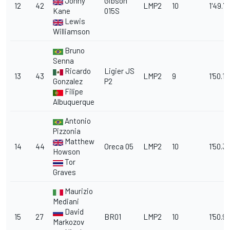
Jonny
Gibson
12
42
LMP2
10
1'49.7
Kane
015S
Lewis
Williamson
Bruno
Senna
Ricardo
Ligier JS
13
43
LMP2
9
1'50.1
Gonzalez
P2
Filipe
Albuquerque
Antonio
Pizzonia
Matthew
14
44
Oreca 05
LMP2
10
1'50.3
Howson
Tor
Graves
Maurizio
Mediani
David
15
27
BR01
LMP2
10
1'50.9
Markozov