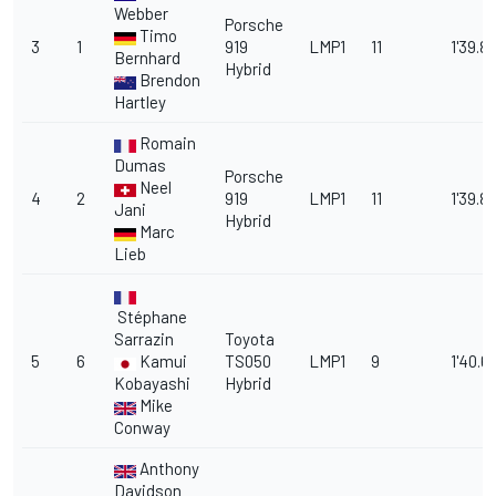
Webber
Porsche
Timo
3
1
919
LMP1
11
1'39.8
Bernhard
Hybrid
Brendon
Hartley
Romain
Dumas
Porsche
Neel
4
2
919
LMP1
11
1'39.8
Jani
Hybrid
Marc
Lieb
Stéphane
Sarrazin
Toyota
5
6
Kamui
TS050
LMP1
9
1'40.6
Kobayashi
Hybrid
Mike
Conway
Anthony
Davidson