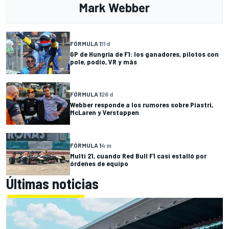
Mark Webber
FÓRMULA 1
11 d
GP de Hungría de F1: los ganadores, pilotos con
pole, podio, VR y más
FÓRMULA 1
26 d
Webber responde a los rumores sobre Piastri,
McLaren y Verstappen
FÓRMULA 1
4 m
Multi 21, cuando Red Bull F1 casi estalló por
órdenes de equipo
Últimas noticias