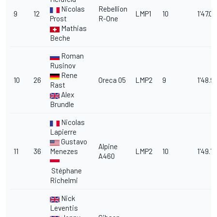
Nicolas
Rebellion
9
12
LMP1
10
1'47.0
Prost
R-One
Mathias
Beche
Roman
Rusinov
Rene
10
26
Oreca 05
LMP2
9
1'48.9
Rast
Alex
Brundle
Nicolas
Lapierre
Gustavo
Alpine
11
36
Menezes
LMP2
10
1'49.7
A460
Stéphane
Richelmi
Nick
Leventis