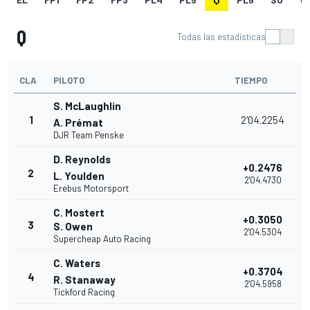
Q
Todas las estadísticas
CLA
PILOTO
TIEMPO
S. McLaughlin
1
2'04.2254
A. Prémat
DJR Team Penske
D. Reynolds
+0.2476
2
L. Youlden
2'04.4730
Erebus Motorsport
C. Mostert
+0.3050
3
S. Owen
2'04.5304
Supercheap Auto Racing
C. Waters
+0.3704
4
R. Stanaway
2'04.5958
Tickford Racing