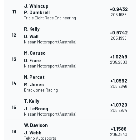
J. Whincup
+0.9432
11
P. Dumbrell
2'05.1686
Triple Eight Race Engineering
R. Kelly
+0.9742
12
D. Wall
2'05.1996
Nissan Motorsport (Australia)
M. Caruso
+1.0249
13
D. Fiore
2'05.2503
Nissan Motorsport (Australia)
N. Percat
+1.0592
14
M. Jones
2'05.2846
Brad Jones Racing
T. Kelly
+1.0720
15
J. LeBrocq
2'05.2974
Nissan Motorsport (Australia)
W. Davison
+1.1586
16
J. Webb
2'05.3840
Tekno Autosports