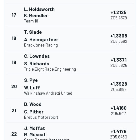
L. Holdsworth
+1.2125
17
K. Reindler
2'05.4379
Team 18
T. Slade
+1.3308
18
A. Heimgartner
2'05.5562
Brad Jones Racing
C. Lowndes
+1.3371
19
S. Richards
2'05.5625
Triple Eight Race Engineering
S. Pye
+1.3928
20
W. Luff
2'05.6182
Walkinshaw Andretti United
D. Wood
+1.4160
21
C. Pither
2'05.6414
Erebus Motorsport
J. Moffat
+1.4176
22
R. Muscat
2'05.6430