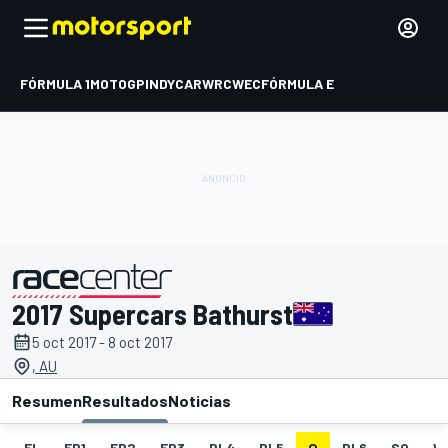
FÓRMULA 1
MOTOGP
INDYCAR
WRC
WEC
FÓRMULA E
2017 Supercars Bathurst
presentado por
5 oct 2017 - 8 oct 2017
, AU
Resumen
Resultados
Noticias
EL
FP1
FP2
FP3
PL4
PL5
Q
PL6
SO
W