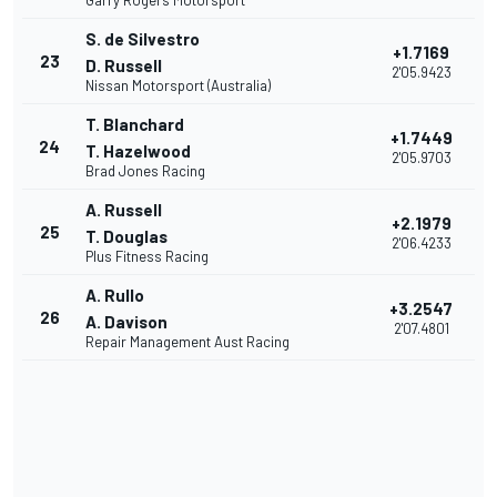
Garry Rogers Motorsport
S. de Silvestro
+1.7169
23
D. Russell
2'05.9423
Nissan Motorsport (Australia)
T. Blanchard
+1.7449
24
T. Hazelwood
2'05.9703
Brad Jones Racing
A. Russell
+2.1979
25
T. Douglas
2'06.4233
Plus Fitness Racing
A. Rullo
+3.2547
26
A. Davison
2'07.4801
Repair Management Aust Racing