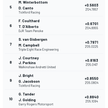
M. Winterbottom
+0.5603
5
D. Canto
2'04.7857
Tickford Racing
F. Coulthard
+0.6701
6
T. D'Alberto
2'04.8955
DJR Team Penske
S. van Gisbergen
+0.7971
7
M. Campbell
2'05.0225
Triple Eight Race Engineering
J. Courtney
+0.8163
8
J. Perkins
2'05.0417
Walkinshaw Andretti United
J. Bright
+0.8550
9
G. Jacobson
2'05.0804
Tickford Racing
G. Tander
+0.8840
10
J. Golding
2'05.1094
Garry Rogers Motorsport