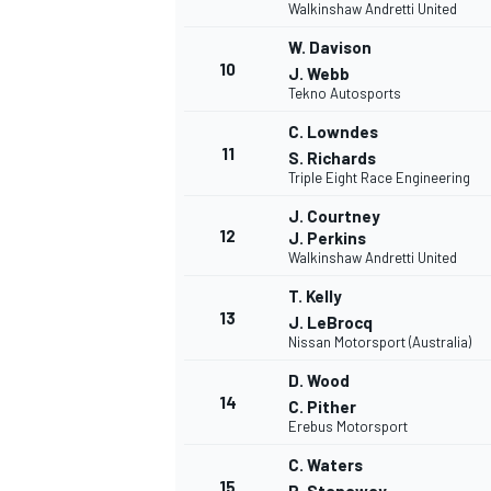
Walkinshaw Andretti United
W. Davison
10
J. Webb
Tekno Autosports
C. Lowndes
11
S. Richards
Triple Eight Race Engineering
J. Courtney
12
J. Perkins
Walkinshaw Andretti United
T. Kelly
13
J. LeBrocq
Nissan Motorsport (Australia)
D. Wood
14
C. Pither
Erebus Motorsport
C. Waters
15