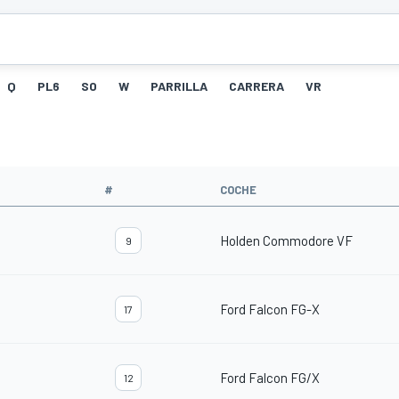
Q
PL6
SO
W
PARRILLA
CARRERA
VR
#
COCHE
Holden Commodore VF
9
Ford Falcon FG-X
17
Ford Falcon FG/X
12