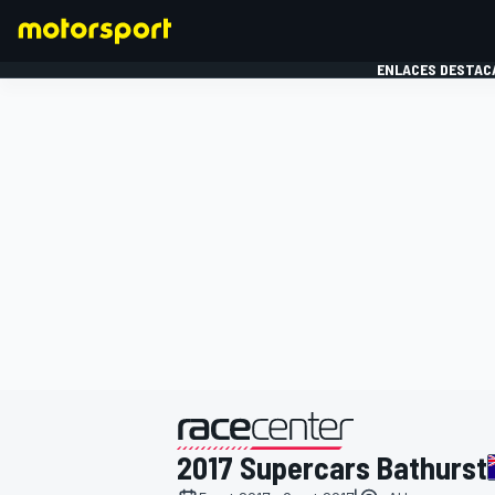
ENLACES DESTAC
FÓRMULA 1
MOTOG
presentado por
2017 Supercars Bathurst