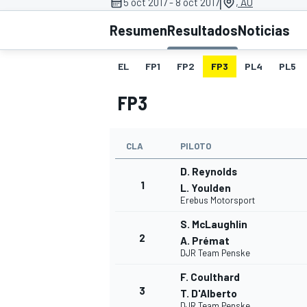
|
5 oct 2017 - 8 oct 2017
, AU
Resumen
Resultados
Noticias
INDYCAR
WRC
EL
FP1
FP2
FP3
PL4
PL5
FP3
CLA
PILOTO
D. Reynolds
1
L. Youlden
Erebus Motorsport
S. McLaughlin
2
WEC
FÓRMULA E
A. Prémat
DJR Team Penske
F. Coulthard
3
T. D'Alberto
DJR Team Penske