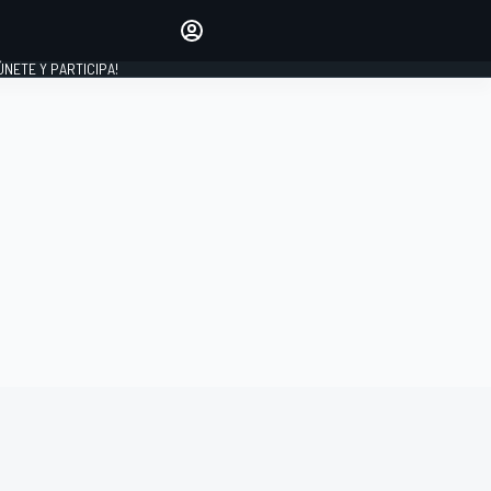
Haz que tu voz se escuche
comentando los artículos
 ÚNETE Y PARTICIPA!
INICIAR SESIÓN
EDICIÓN
ESPAÑA