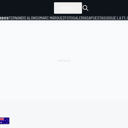
TODOS
ADOS
FERNANDO ALONSO
MARC MÁRQUEZ
FOTOGALERÍAS
APUESTAS
¡SIGUE LA F1,
P