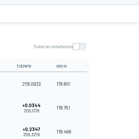
Todas las estadísticas
TIEMPO
KM/H
2'05.0932
178.801
+0.0344
178.751
2'05.1276
+0.2347
178.466
2'05.3279