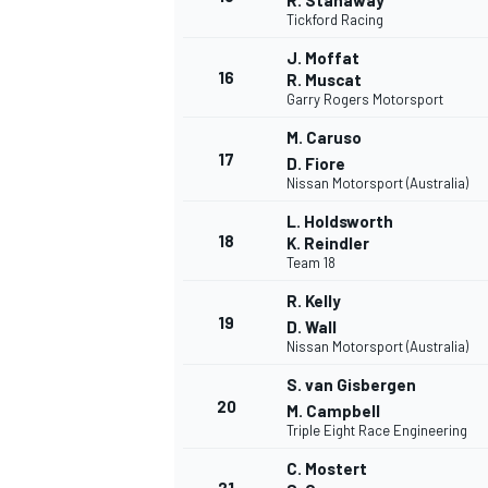
R. Stanaway
Tickford Racing
J. Moffat
16
R. Muscat
Garry Rogers Motorsport
M. Caruso
17
D. Fiore
Nissan Motorsport (Australia)
L. Holdsworth
18
K. Reindler
Team 18
MÁS CATEGORÍAS
R. Kelly
19
D. Wall
Nissan Motorsport (Australia)
S. van Gisbergen
20
M. Campbell
Triple Eight Race Engineering
C. Mostert