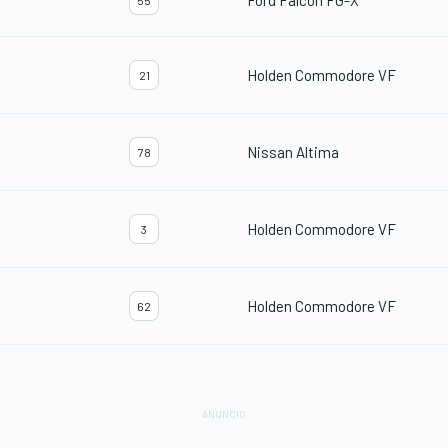
Ford Falcon FG-X
55
Holden Commodore VF
21
Nissan Altima
78
Holden Commodore VF
3
Holden Commodore VF
62