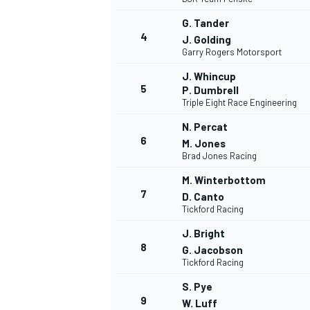
G. Tander
4
J. Golding
Garry Rogers Motorsport
J. Whincup
5
P. Dumbrell
Triple Eight Race Engineering
N. Percat
6
M. Jones
Brad Jones Racing
M. Winterbottom
7
D. Canto
Tickford Racing
J. Bright
8
G. Jacobson
Tickford Racing
S. Pye
9
W. Luff