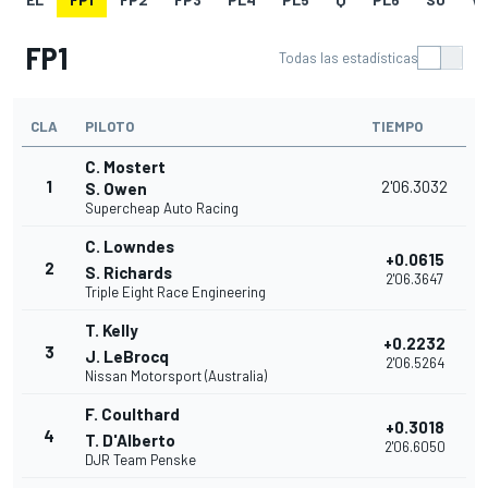
FP1
Todas las estadísticas
CLA
PILOTO
TIEMPO
C. Mostert
1
2'06.3032
S. Owen
Supercheap Auto Racing
C. Lowndes
+0.0615
2
S. Richards
2'06.3647
Triple Eight Race Engineering
T. Kelly
+0.2232
3
J. LeBrocq
2'06.5264
Nissan Motorsport (Australia)
F. Coulthard
+0.3018
4
T. D'Alberto
2'06.6050
DJR Team Penske