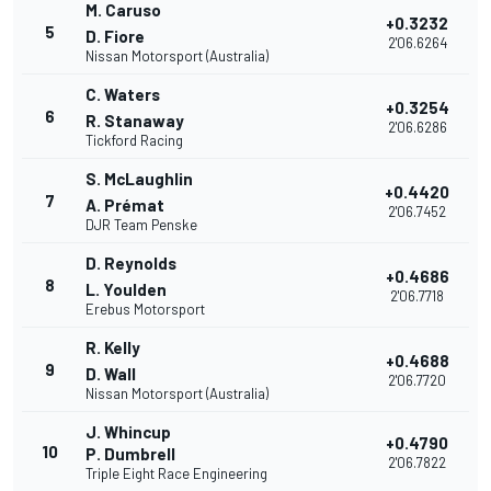
M. Caruso
+0.3232
5
D. Fiore
2'06.6264
Nissan Motorsport (Australia)
C. Waters
+0.3254
6
R. Stanaway
2'06.6286
Tickford Racing
S. McLaughlin
+0.4420
7
A. Prémat
2'06.7452
DJR Team Penske
D. Reynolds
+0.4686
8
L. Youlden
2'06.7718
Erebus Motorsport
R. Kelly
+0.4688
9
D. Wall
2'06.7720
Nissan Motorsport (Australia)
J. Whincup
+0.4790
10
P. Dumbrell
2'06.7822
Triple Eight Race Engineering