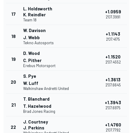
L. Holdsworth
+1.0959
17
K. Reindler
2'07.3991
Team 18
W. Davison
+1.1143
18
J. Webb
2'07.4175
Tekno Autosports
D. Wood
+1.1520
19
C. Pither
2'07.4552
Erebus Motorsport
S. Pye
+1.3613
20
W. Luff
2'07.6645
Walkinshaw Andretti United
T. Blanchard
+1.3943
21
T. Hazelwood
2'07.6975
Brad Jones Racing
J. Courtney
+1.4760
22
J. Perkins
2'07.7792