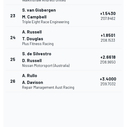
Walkinshaw Andretti United
S. van Gisbergen
+1.5430
23
M. Campbell
2'07.8462
Triple Eight Race Engineering
A. Russell
+1.8501
24
T. Douglas
2'08.1533
Plus Fitness Racing
S. de Silvestro
+2.6618
25
D. Russell
2'08.9650
Nissan Motorsport (Australia)
A. Rullo
+3.4000
26
A. Davison
2'09.7032
Repair Management Aust Racing