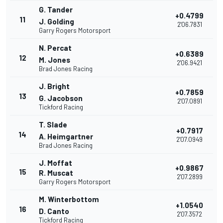
G. Tander
+0.4799
11
J. Golding
2'06.7831
Garry Rogers Motorsport
N. Percat
+0.6389
12
M. Jones
2'06.9421
Brad Jones Racing
J. Bright
+0.7859
13
G. Jacobson
2'07.0891
Tickford Racing
T. Slade
+0.7917
14
A. Heimgartner
2'07.0949
Brad Jones Racing
J. Moffat
+0.9867
15
R. Muscat
2'07.2899
Garry Rogers Motorsport
M. Winterbottom
+1.0540
16
D. Canto
2'07.3572
Tickford Racing