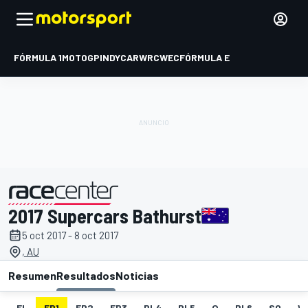
FÓRMULA 1
MOTOGP
INDYCAR
WRC
WEC
FÓRMULA E
2017 Supercars Bathurst
presentado por
5 oct 2017 - 8 oct 2017
, AU
Resumen
Resultados
Noticias
EL
FP1
FP2
FP3
PL4
PL5
Q
PL6
SO
W