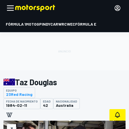
FÓRMULA 1
MOTOGP
INDYCAR
WRC
WEC
FÓRMULA E
Taz Douglas
EQUIPO
23Red Racing
FECHA DE NACIMIENTO
EDAD
NACIONALIDAD
1984-02-11
42
Australia
3