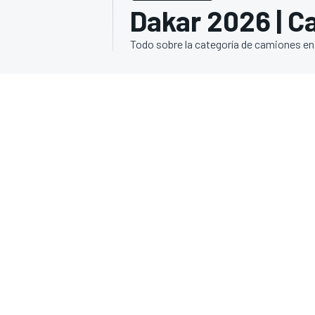
Dakar 2026 | 
INDYCAR
WRC
Todo sobre la categoría de camiones en 
WEC
FÓRMULA E