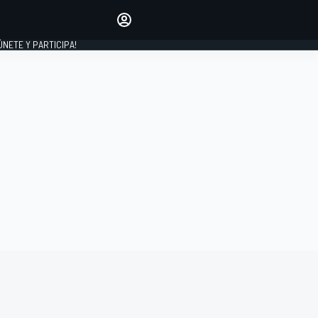
Haz que tu voz se escuche
comentando los artículos
 ÚNETE Y PARTICIPA!
INICIAR SESIÓN
EDICIÓN
ESPAÑA