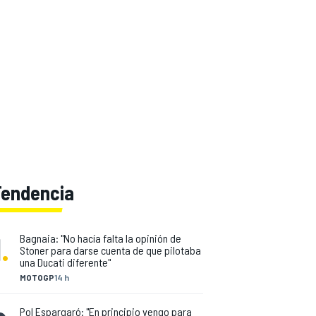
Tendencia
1
.
Bagnaia: "No hacía falta la opinión de
Stoner para darse cuenta de que pilotaba
una Ducati diferente"
MOTOGP
14 h
Pol Espargaró: "En principio vengo para