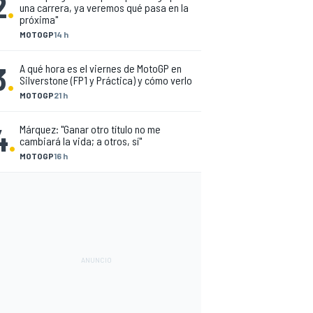
2
.
una carrera, ya veremos qué pasa en la
próxima"
MOTOGP
14 h
3
.
A qué hora es el viernes de MotoGP en
Silverstone (FP1 y Práctica) y cómo verlo
MOTOGP
21 h
4
.
Márquez: "Ganar otro título no me
cambiará la vida; a otros, sí"
MOTOGP
16 h