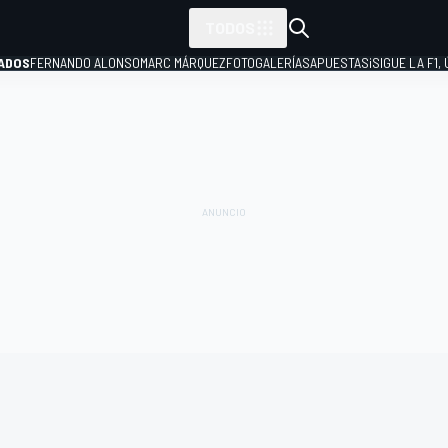
TODOS
ADOS
FERNANDO ALONSO
MARC MÁRQUEZ
FOTOGALERÍAS
APUESTAS
¡SIGUE LA F1,
P