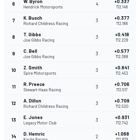
W. Byron
+0.337
6
4
Hendrick Motorsports
1'12.148
K. Busch
+0.377
7
3
Richard Childress Racing
1'12.188
T. Gibbs
+0.418
8
3
Joe Gibbs Racing
1'12.229
C. Bell
+0.577
9
3
Joe Gibbs Racing
1'12.388
Z. Smith
+0.641
10
3
Spire Motorsports
1'12.452
R. Preece
+0.706
11
3
Stewart-Haas Racing
1'12.517
A. Dillon
+0.709
12
3
Richard Childress Racing
1'12.520
E. Jones
+0.931
13
3
Legacy Motor Club
1'12.742
D. Hemric
+1.068
14
2
Kaulig Racing
1'12.879