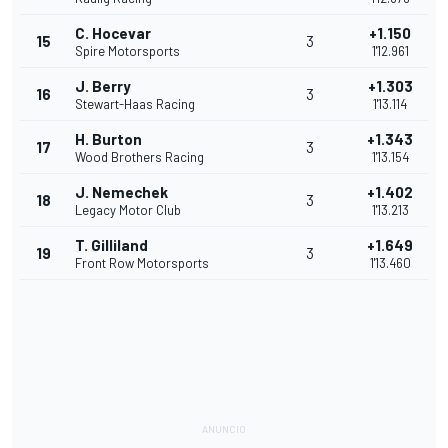
C. Hocevar
+1.150
15
3
Spire Motorsports
1'12.961
J. Berry
+1.303
16
3
Stewart-Haas Racing
1'13.114
H. Burton
+1.343
17
3
Wood Brothers Racing
1'13.154
J. Nemechek
+1.402
18
3
Legacy Motor Club
1'13.213
T. Gilliland
+1.649
19
3
Front Row Motorsports
1'13.460