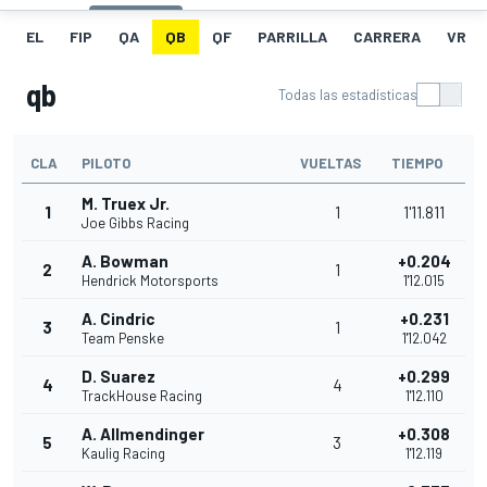
EL
FIP
QA
QB
QF
PARRILLA
CARRERA
VR
qb
Todas las estadísticas
CLA
PILOTO
VUELTAS
TIEMPO
M. Truex Jr.
1
1
1'11.811
Joe Gibbs Racing
A. Bowman
+0.204
2
1
Hendrick Motorsports
1'12.015
A. Cindric
+0.231
3
1
Team Penske
1'12.042
D. Suarez
+0.299
4
4
TrackHouse Racing
1'12.110
A. Allmendinger
+0.308
5
3
Kaulig Racing
1'12.119