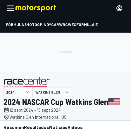
FÓRMULA 1
MOTOGP
INDYCAR
WRC
WEC
FÓRMULA E
WATKINS GLEN
presentado por
2024 NASCAR Cup Watkins Glen
12 sept 2024 - 15 sept 2024
Watkins Glen International, US
Resumen
Resultados
Noticias
Videos