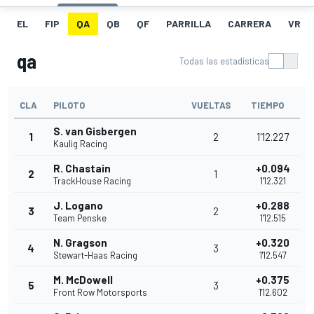
EL
FIP
QA
QB
QF
PARRILLA
CARRERA
VR
qa
Todas las estadísticas
CLA
PILOTO
VUELTAS
TIEMPO
S. van Gisbergen
1
2
1'12.227
Kaulig Racing
R. Chastain
+0.094
2
1
TrackHouse Racing
1'12.321
J. Logano
+0.288
3
2
Team Penske
1'12.515
N. Gragson
+0.320
4
3
Stewart-Haas Racing
1'12.547
M. McDowell
+0.375
5
3
Front Row Motorsports
1'12.602