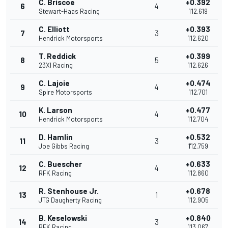
C. Briscoe
+0.392
6
4
Stewart-Haas Racing
1'12.619
C. Elliott
+0.393
7
3
Hendrick Motorsports
1'12.620
T. Reddick
+0.399
8
5
23XI Racing
1'12.626
C. Lajoie
+0.474
9
4
Spire Motorsports
1'12.701
K. Larson
+0.477
10
4
Hendrick Motorsports
1'12.704
D. Hamlin
+0.532
11
3
Joe Gibbs Racing
1'12.759
C. Buescher
+0.633
12
4
RFK Racing
1'12.860
R. Stenhouse Jr.
+0.678
13
1
JTG Daugherty Racing
1'12.905
B. Keselowski
+0.840
14
3
RFK Racing
1'13.067