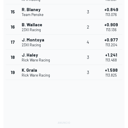
R. Blaney
+0.849
15
3
Team Penske
1'13.076
B. Wallace
+0.909
16
2
23XI Racing
1'13.136
J. Montoya
+0.977
17
4
23XI Racing
1'13.204
J. Haley
+1.241
18
3
Rick Ware Racing
1'13.468
K. Grala
+1.598
19
3
Rick Ware Racing
1'13.825