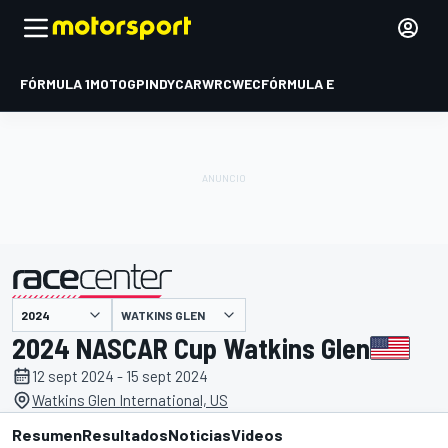
FÓRMULA 1
MOTOGP
INDYCAR
WRC
WEC
FÓRMULA E
WATKINS GLEN
presentado por
2024 NASCAR Cup Watkins Glen
12 sept 2024 - 15 sept 2024
Watkins Glen International, US
Resumen
Resultados
Noticias
Videos