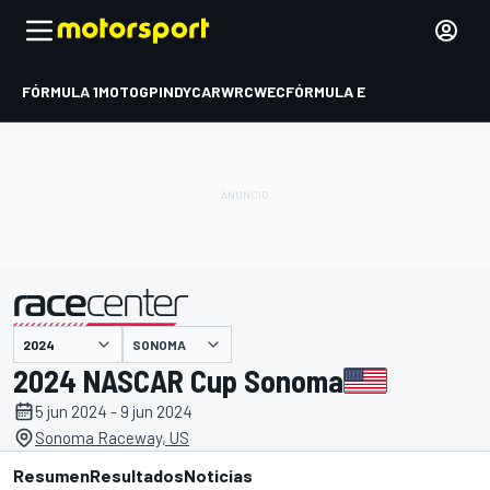
FÓRMULA 1
MOTOGP
INDYCAR
WRC
WEC
FÓRMULA E
SONOMA
presentado por
2024 NASCAR Cup Sonoma
5 jun 2024 - 9 jun 2024
Sonoma Raceway, US
Resumen
Resultados
Noticias