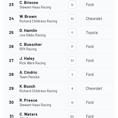
C. Briscoe
23
Ford
14
Stewart-Haas Racing
W. Brown
24
Chevrolet
33
Richard Childress Racing
D. Hamlin
25
Toyota
11
Joe Gibbs Racing
C. Buescher
26
Ford
17
RFK Racing
J. Haley
27
Ford
51
Rick Ware Racing
A. Cindric
28
Ford
2
Team Penske
K. Busch
29
Chevrolet
8
Richard Childress Racing
R. Preece
30
Ford
41
Stewart-Haas Racing
C. Waters
31
Ford
60