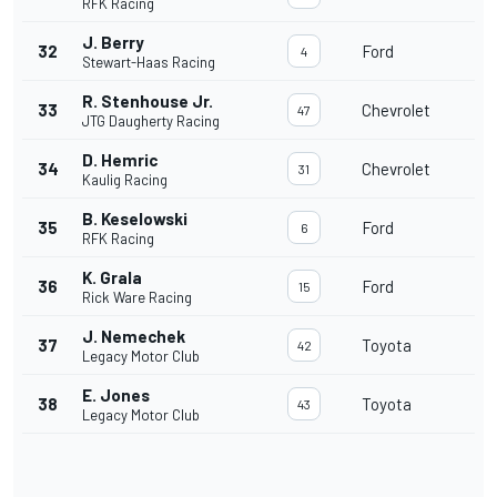
RFK Racing
J. Berry
32
Ford
4
Stewart-Haas Racing
R. Stenhouse Jr.
33
Chevrolet
47
JTG Daugherty Racing
D. Hemric
34
Chevrolet
31
Kaulig Racing
B. Keselowski
35
Ford
6
RFK Racing
K. Grala
36
Ford
15
Rick Ware Racing
J. Nemechek
37
Toyota
42
Legacy Motor Club
E. Jones
38
Toyota
43
Legacy Motor Club