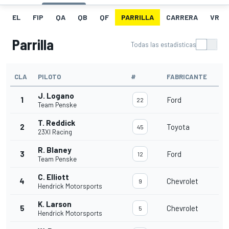
EL
FIP
QA
QB
QF
PARRILLA
CARRERA
VR
Parrilla
Todas las estadísticas
CLA
PILOTO
#
FABRICANTE
J. Logano
1
Ford
22
Team Penske
T. Reddick
2
Toyota
45
23XI Racing
R. Blaney
3
Ford
12
Team Penske
C. Elliott
4
Chevrolet
9
Hendrick Motorsports
K. Larson
5
Chevrolet
5
Hendrick Motorsports