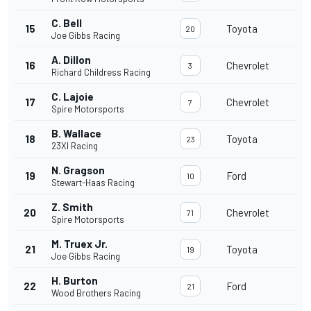
C. Bell
15
Toyota
20
Joe Gibbs Racing
A. Dillon
16
Chevrolet
3
Richard Childress Racing
C. Lajoie
17
Chevrolet
7
Spire Motorsports
B. Wallace
18
Toyota
23
23XI Racing
N. Gragson
19
Ford
10
Stewart-Haas Racing
Z. Smith
20
Chevrolet
71
Spire Motorsports
M. Truex Jr.
21
Toyota
19
Joe Gibbs Racing
H. Burton
22
Ford
21
Wood Brothers Racing