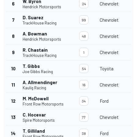
W. Byron
6
Chevrolet
24
Hendrick Motorsports
D. Suarez
7
Chevrolet
99
TrackHouse Racing
A. Bowman
8
Chevrolet
48
Hendrick Motorsports
R. Chastain
9
Chevrolet
1
TrackHouse Racing
T. Gibbs
10
Toyota
54
Joe Gibbs Racing
A. Allmendinger
11
Chevrolet
16
Kaulig Racing
M. McDowell
12
Ford
34
Front Row Motorsports
C. Hocevar
13
Chevrolet
77
Spire Motorsports
T. Gilliland
14
Ford
38
Front Row Motorsports