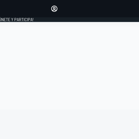
Haz que tu voz se escuche
comentando los artículos
 ÚNETE Y PARTICIPA!
INICIAR SESIÓN
EDICIÓN
ESPAÑA