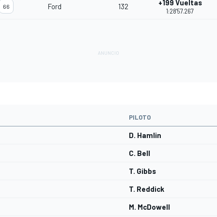
+199 Vueltas
Ford
132
66
1:28'57.267
PILOTO
D. Hamlin
C. Bell
T. Gibbs
T. Reddick
M. McDowell