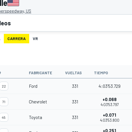
le
uperspeedway, US
deos
A
CARRERA
VR
#
FABRICANTE
VUELTAS
TIEMPO
Ford
331
4:03'53.729
22
+0.068
Chevrolet
331
71
4:03'53.797
+0.071
Toyota
331
45
4:03'53.800
+0.251