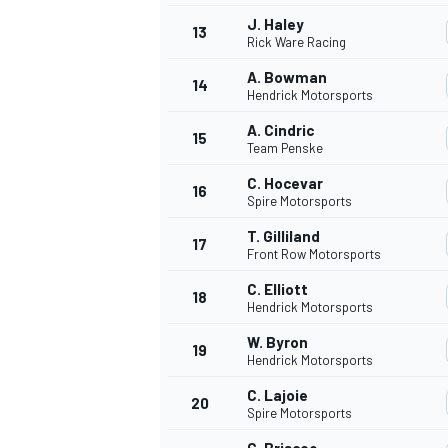
J. Haley
13
Rick Ware Racing
A. Bowman
14
Hendrick Motorsports
A. Cindric
15
Team Penske
C. Hocevar
16
Spire Motorsports
T. Gilliland
17
Front Row Motorsports
C. Elliott
18
Hendrick Motorsports
W. Byron
19
Hendrick Motorsports
C. Lajoie
20
Spire Motorsports