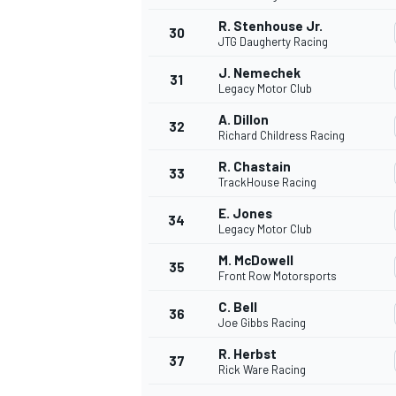
R. Stenhouse Jr.
30
JTG Daugherty Racing
J. Nemechek
31
Legacy Motor Club
A. Dillon
32
Richard Childress Racing
R. Chastain
33
TrackHouse Racing
E. Jones
34
Legacy Motor Club
M. McDowell
35
Front Row Motorsports
C. Bell
36
Joe Gibbs Racing
R. Herbst
37
Rick Ware Racing