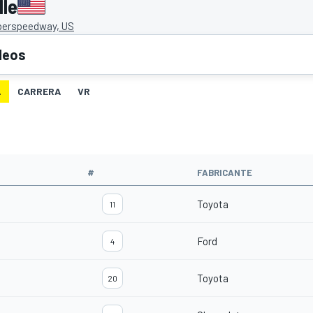
le
uperspeedway, US
deos
A
CARRERA
VR
#
FABRICANTE
Toyota
11
Ford
4
Toyota
20