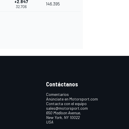
+2.847
146.395
32.706
Contáctanos
Comentarios
Anúnciate en Motorsport.com
Contacta con el equipo
sales@motorsport.com
650 Madison Avenue,
New York, NY 10022
USA