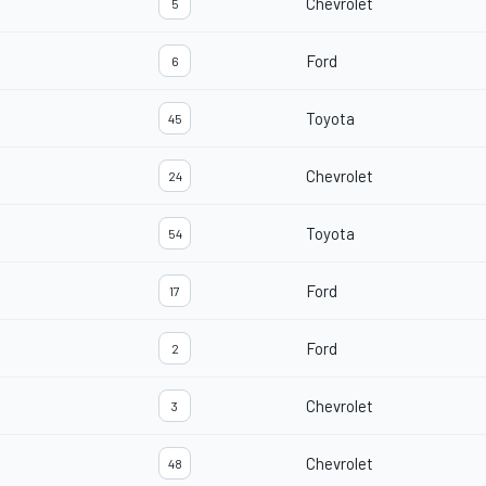
Chevrolet
5
Ford
6
Toyota
45
Chevrolet
24
Toyota
54
Ford
17
Ford
2
Chevrolet
3
Chevrolet
48