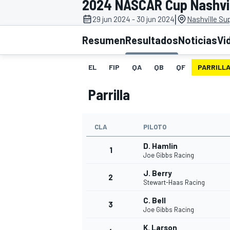
2024 NASCAR Cup Nashvil
|
29 jun 2024 - 30 jun 2024
Nashville S
INDYCAR
WRC
Resumen
Resultados
Noticias
Vi
EL
FIP
QA
QB
QF
PARRILL
Parrilla
CLA
PILOTO
D. Hamlin
1
Joe Gibbs Racing
J. Berry
2
WEC
FÓRMULA E
Stewart-Haas Racing
C. Bell
3
Joe Gibbs Racing
K. Larson