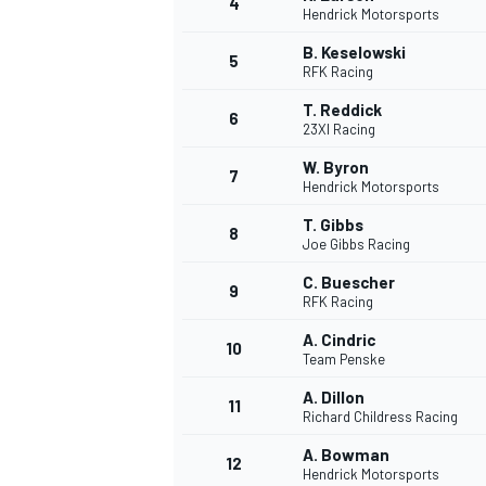
4
Hendrick Motorsports
B. Keselowski
5
RFK Racing
T. Reddick
6
23XI Racing
W. Byron
7
Hendrick Motorsports
T. Gibbs
8
Joe Gibbs Racing
C. Buescher
9
RFK Racing
A. Cindric
10
Team Penske
A. Dillon
11
Richard Childress Racing
A. Bowman
12
Hendrick Motorsports