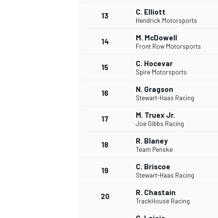
C. Elliott
13
Hendrick Motorsports
M. McDowell
14
Front Row Motorsports
C. Hocevar
15
Spire Motorsports
N. Gragson
16
Stewart-Haas Racing
M. Truex Jr.
17
Joe Gibbs Racing
R. Blaney
18
Team Penske
C. Briscoe
19
Stewart-Haas Racing
R. Chastain
20
TrackHouse Racing