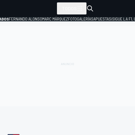
TODOS
ADOS
FERNANDO ALONSO
MARC MÁRQUEZ
FOTOGALERÍAS
APUESTAS
¡SIGUE LA F1,
P