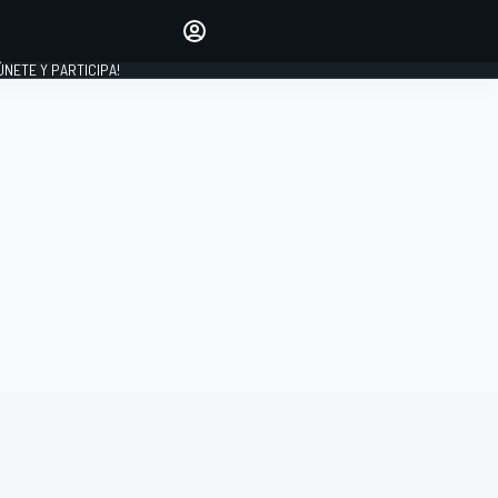
Haz que tu voz se escuche
comentando los artículos
 ÚNETE Y PARTICIPA!
INICIAR SESIÓN
EDICIÓN
ESPAÑA