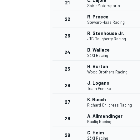
C. Lajoie
21
Spire Motorsports
R. Preece
22
Stewart-Haas Racing
R. Stenhouse Jr.
23
JTG Daugherty Racing
B. Wallace
24
23XI Racing
H. Burton
25
Wood Brothers Racing
MÁS CATEGORÍAS
J. Logano
26
Team Penske
K. Busch
27
Richard Childress Racing
A. Allmendinger
28
Kaulig Racing
C. Heim
29
23XI Racing