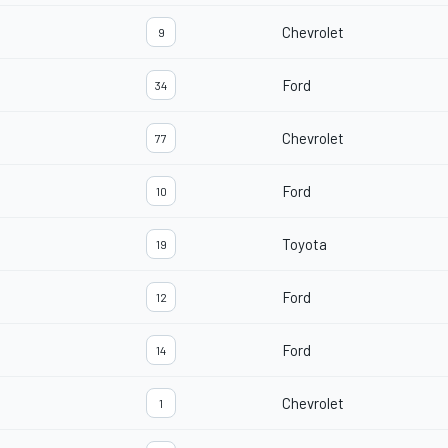
Chevrolet
9
Ford
34
Chevrolet
77
Ford
10
Toyota
19
Ford
12
Ford
14
Chevrolet
1