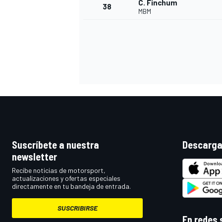
C. Finchum
38
MBM
Suscríbete a nuestra
Descarga
newsletter
Recibe noticias de motorsport,
actualizaciones y ofertas especiales
directamente en tu bandeja de entrada.
SUSCRIBIRSE
En redes 