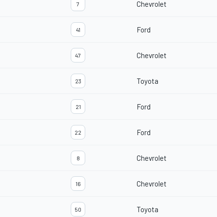
Chevrolet
7
Ford
41
Chevrolet
47
Toyota
23
Ford
21
Ford
22
Chevrolet
8
Chevrolet
16
Toyota
50