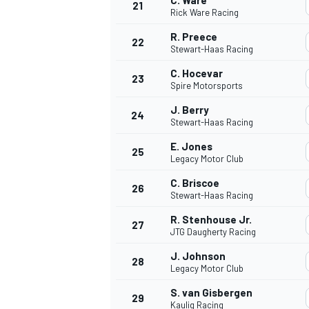
C. Ware
21
Rick Ware Racing
R. Preece
22
Stewart-Haas Racing
C. Hocevar
23
Spire Motorsports
J. Berry
24
Stewart-Haas Racing
E. Jones
25
Legacy Motor Club
MÁS CATEGORÍAS
C. Briscoe
26
Stewart-Haas Racing
R. Stenhouse Jr.
27
JTG Daugherty Racing
J. Johnson
28
Legacy Motor Club
S. van Gisbergen
29
Kaulig Racing