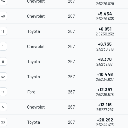
Chevrolet
267
24
2:52'26.829
+5.454
Chevrolet
267
48
2:52'29.635
+6.051
Toyota
267
19
2:52'30.232
+6.735
Chevrolet
267
1
2:52'30.916
+8.370
Toyota
267
11
2:52'32.551
+10.446
Toyota
267
42
2:52'34.627
+12.397
Ford
267
17
2:52'36.578
+13.116
Chevrolet
267
5
2:52'37.297
+20.292
Toyota
267
23
2:52'44.473