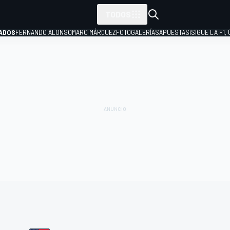
TODOS
ADOS
FERNANDO ALONSO
MARC MÁRQUEZ
FOTOGALERÍAS
APUESTAS
¡SIGUE LA F1,
P