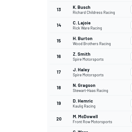
K. Busch
13
Richard Childress Racing
C. Lajoie
14
Rick Ware Racing
H. Burton
15
Wood Brothers Racing
Z. Smith
16
Spire Motorsports
J. Haley
17
Spire Motorsports
N. Gragson
18
Stewart-Haas Racing
D. Hemric
19
Kaulig Racing
M. McDowell
20
Front Row Motorsports