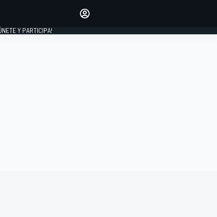
Haz que tu voz se escuche
comentando los artículos
 ÚNETE Y PARTICIPA!
INICIAR SESIÓN
EDICIÓN
ESPAÑA