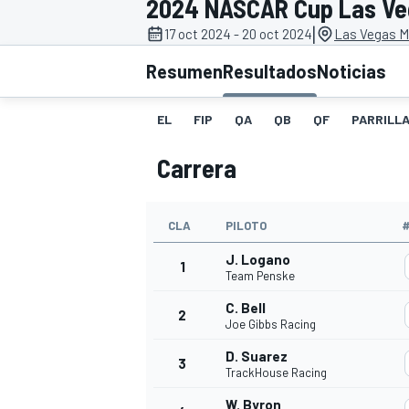
2024 NASCAR Cup Las Veg
|
17 oct 2024 - 20 oct 2024
Las Vegas M
INDYCAR
WRC
Resumen
Resultados
Noticias
EL
FIP
QA
QB
QF
PARRILL
Carrera
CLA
PILOTO
J. Logano
1
Team Penske
C. Bell
2
WEC
FÓRMULA E
Joe Gibbs Racing
D. Suarez
3
TrackHouse Racing
W. Byron