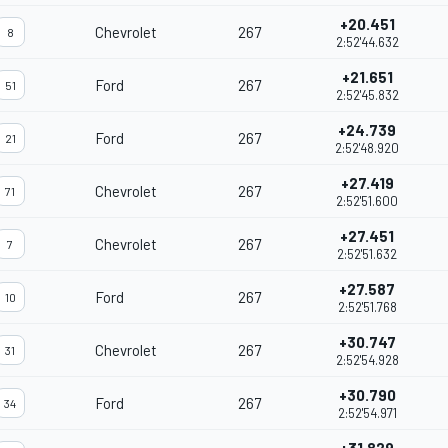
+20.451
Chevrolet
267
8
2:52'44.632
+21.651
Ford
267
51
2:52'45.832
+24.739
Ford
267
21
2:52'48.920
+27.419
Chevrolet
267
71
2:52'51.600
+27.451
Chevrolet
267
7
2:52'51.632
+27.587
Ford
267
10
2:52'51.768
+30.747
Chevrolet
267
31
2:52'54.928
+30.790
Ford
267
34
2:52'54.971