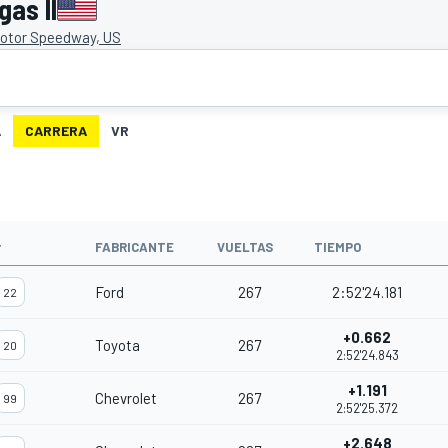
as II
otor Speedway, US
A
CARRERA
VR
#
FABRICANTE
VUELTAS
TIEMPO
Ford
267
2:52'24.181
22
+0.662
Toyota
267
20
2:52'24.843
+1.191
Chevrolet
267
99
2:52'25.372
+2.648