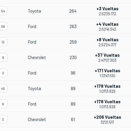
+3 Vueltas
Toyota
264
54
2:52'25.172
+4 Vueltas
Ford
263
38
2:52'41.343
+8 Vueltas
Ford
259
12
2:52'24.377
+37 Vueltas
Chevrolet
230
9
2:47'07.303
+171 Vueltas
Ford
96
2
1:13'47.510
+178 Vueltas
Toyota
89
45
1:01'13.625
+178 Vueltas
Ford
89
6
1:01'13.626
+206 Vueltas
Chevrolet
61
3
32'21.517