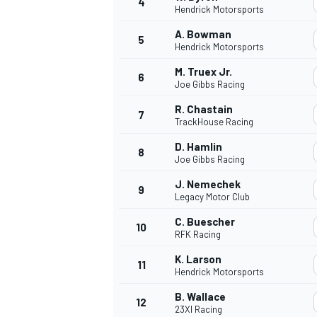
4
Hendrick Motorsports
A. Bowman
5
Hendrick Motorsports
M. Truex Jr.
6
Joe Gibbs Racing
R. Chastain
7
TrackHouse Racing
D. Hamlin
8
Joe Gibbs Racing
J. Nemechek
9
Legacy Motor Club
C. Buescher
10
RFK Racing
K. Larson
11
Hendrick Motorsports
B. Wallace
12
23XI Racing