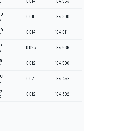
0.014
184.963
5
70
0.010
184.900
5
84
0.014
184.811
9
07
0.023
184.666
2
9
0.012
184.590
4
40
0.021
184.458
5
52
0.012
184.382
7