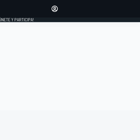
Haz que tu voz se escuche
comentando los artículos
 ÚNETE Y PARTICIPA!
INICIAR SESIÓN
EDICIÓN
ESPAÑA