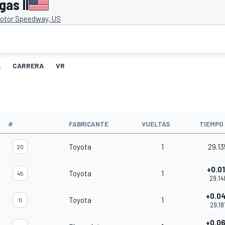
as II
otor Speedway, US
A
CARRERA
VR
#
FABRICANTE
VUELTAS
TIEMPO
Toyota
1
29.13
20
+0.0
Toyota
1
45
29.14
+0.0
Toyota
1
11
29.18
+0.0