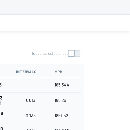
Todas las estadísticas
INTERVALO
MPH
5
185.344
13
0.013
185.261
8
46
0.033
185.052
1
60