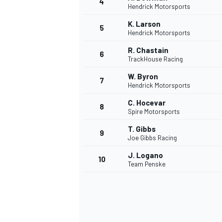
4
Hendrick Motorsports
K. Larson
5
Hendrick Motorsports
R. Chastain
6
TrackHouse Racing
W. Byron
7
Hendrick Motorsports
C. Hocevar
8
Spire Motorsports
T. Gibbs
9
Joe Gibbs Racing
J. Logano
10
Team Penske