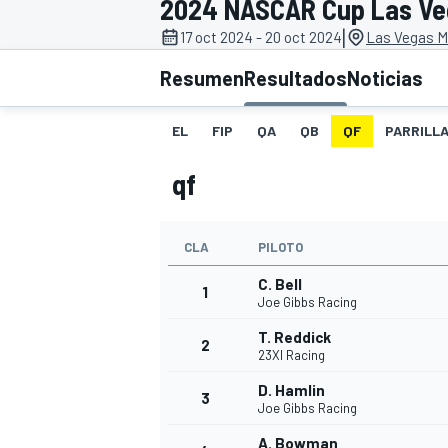
2024 NASCAR Cup Las Veg
|
17 oct 2024 - 20 oct 2024
Las Vegas M
INDYCAR
WRC
Resumen
Resultados
Noticias
EL
FIP
QA
QB
QF
PARRILL
qf
CLA
PILOTO
C. Bell
1
Joe Gibbs Racing
T. Reddick
2
WEC
FÓRMULA E
23XI Racing
D. Hamlin
3
Joe Gibbs Racing
A. Bowman