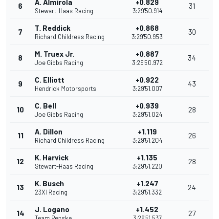
A. Almirola
+0.829
6
31
Stewart-Haas Racing
3:29'50.914
T. Reddick
+0.868
7
30
Richard Childress Racing
3:29'50.953
M. Truex Jr.
+0.887
8
34
Joe Gibbs Racing
3:29'50.972
C. Elliott
+0.922
9
43
Hendrick Motorsports
3:29'51.007
C. Bell
+0.939
10
28
Joe Gibbs Racing
3:29'51.024
A. Dillon
+1.119
11
26
Richard Childress Racing
3:29'51.204
K. Harvick
+1.135
12
28
Stewart-Haas Racing
3:29'51.220
K. Busch
+1.247
13
24
23XI Racing
3:29'51.332
J. Logano
+1.452
14
27
Team Penske
3:29'51.537