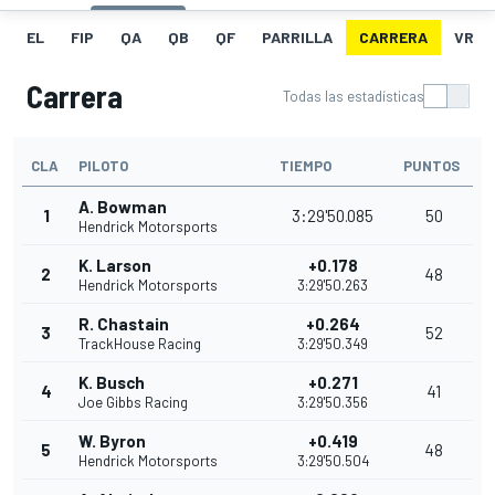
EL
FIP
QA
QB
QF
PARRILLA
CARRERA
VR
Carrera
Todas las estadísticas
CLA
PILOTO
TIEMPO
PUNTOS
A. Bowman
1
3:29'50.085
50
Hendrick Motorsports
K. Larson
+0.178
2
48
Hendrick Motorsports
3:29'50.263
R. Chastain
+0.264
3
52
TrackHouse Racing
3:29'50.349
K. Busch
+0.271
4
41
Joe Gibbs Racing
3:29'50.356
W. Byron
+0.419
5
48
Hendrick Motorsports
3:29'50.504