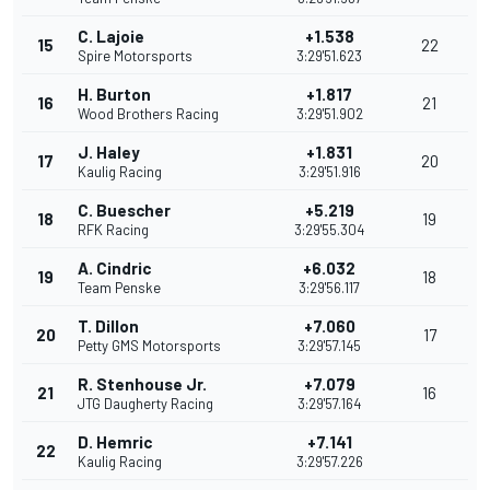
C. Lajoie
+1.538
15
22
Spire Motorsports
3:29'51.623
H. Burton
+1.817
16
21
Wood Brothers Racing
3:29'51.902
J. Haley
+1.831
17
20
Kaulig Racing
3:29'51.916
C. Buescher
+5.219
18
19
RFK Racing
3:29'55.304
A. Cindric
+6.032
19
18
Team Penske
3:29'56.117
T. Dillon
+7.060
20
17
Petty GMS Motorsports
3:29'57.145
R. Stenhouse Jr.
+7.079
21
16
JTG Daugherty Racing
3:29'57.164
D. Hemric
+7.141
22
Kaulig Racing
3:29'57.226