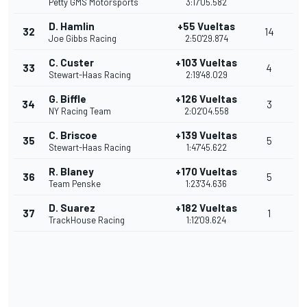
Petty GMS Motorsports
3:17'05.582
D. Hamlin
+55 Vueltas
32
14
Joe Gibbs Racing
2:50'29.874
C. Custer
+103 Vueltas
33
4
Stewart-Haas Racing
2:19'48.029
G. Biffle
+126 Vueltas
34
3
NY Racing Team
2:02'04.558
C. Briscoe
+139 Vueltas
35
5
Stewart-Haas Racing
1:47'45.622
R. Blaney
+170 Vueltas
36
5
Team Penske
1:23'34.636
D. Suarez
+182 Vueltas
37
1
TrackHouse Racing
1:12'09.624