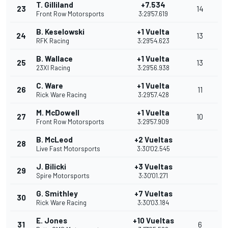
T. Gilliland
+7.534
23
14
Front Row Motorsports
3:29'57.619
B. Keselowski
+1 Vuelta
24
13
RFK Racing
3:29'54.623
B. Wallace
+1 Vuelta
25
13
23XI Racing
3:29'56.938
C. Ware
+1 Vuelta
26
11
Rick Ware Racing
3:29'57.428
M. McDowell
+1 Vuelta
27
10
Front Row Motorsports
3:29'57.909
B. McLeod
+2 Vueltas
28
Live Fast Motorsports
3:30'02.545
J. Bilicki
+3 Vueltas
29
Spire Motorsports
3:30'01.271
G. Smithley
+7 Vueltas
30
Rick Ware Racing
3:30'03.184
E. Jones
+10 Vueltas
31
6