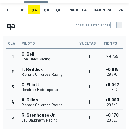
EL
FIP
QA
QB
QF
PARRILLA
CARRERA
VR
qa
Todas las estadísticas
CLA
PILOTO
VUELTAS
TIEMPO
C. Bell
1
1
29.755
Joe Gibbs Racing
T. Reddick
+0.015
2
1
Richard Childress Racing
29.770
C. Elliott
+0.047
3
1
Hendrick Motorsports
29.802
A. Dillon
+0.090
4
1
Richard Childress Racing
29.845
R. Stenhouse Jr.
+0.170
5
1
JTG Daugherty Racing
29.925