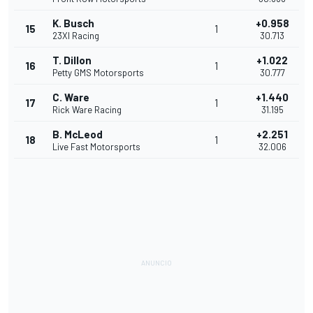
K. Busch
+0.958
15
1
23XI Racing
30.713
T. Dillon
+1.022
16
1
Petty GMS Motorsports
30.777
C. Ware
+1.440
17
1
Rick Ware Racing
31.195
B. McLeod
+2.251
18
1
Live Fast Motorsports
32.006