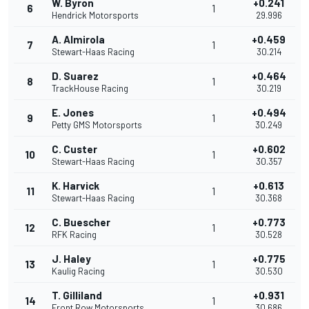
W. Byron
+0.241
6
1
Hendrick Motorsports
29.996
A. Almirola
+0.459
7
1
Stewart-Haas Racing
30.214
D. Suarez
+0.464
8
1
TrackHouse Racing
30.219
E. Jones
+0.494
9
1
Petty GMS Motorsports
30.249
C. Custer
+0.602
10
1
Stewart-Haas Racing
30.357
K. Harvick
+0.613
11
1
Stewart-Haas Racing
30.368
C. Buescher
+0.773
12
1
RFK Racing
30.528
J. Haley
+0.775
13
1
Kaulig Racing
30.530
T. Gilliland
+0.931
14
1
Front Row Motorsports
30.686