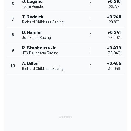
J. Logano
+0.216
6
1
Team Penske
29.777
T. Reddick
+0.240
7
1
Richard Childress Racing
29.801
D. Hamlin
+0.241
8
1
Joe Gibbs Racing
29.802
R. Stenhouse Jr.
+0.479
9
1
JTG Daugherty Racing
30.040
A. Dillon
+0.485
10
1
Richard Childress Racing
30.046