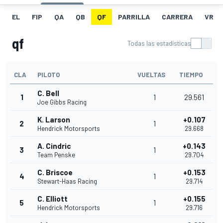
EL
FIP
QA
QB
QF
PARRILLA
CARRERA
VR
qf
Todas las estadísticas
CLA
PILOTO
VUELTAS
TIEMPO
C. Bell
1
1
29.561
Joe Gibbs Racing
K. Larson
+0.107
2
1
Hendrick Motorsports
29.668
A. Cindric
+0.143
3
1
Team Penske
29.704
C. Briscoe
+0.153
4
1
Stewart-Haas Racing
29.714
C. Elliott
+0.155
5
1
Hendrick Motorsports
29.716