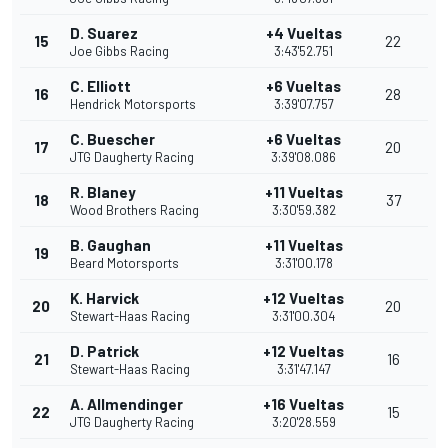
D. Suarez
+4 Vueltas
15
22
Joe Gibbs Racing
3:43'52.751
C. Elliott
+6 Vueltas
16
28
Hendrick Motorsports
3:39'07.757
C. Buescher
+6 Vueltas
17
20
JTG Daugherty Racing
3:39'08.086
R. Blaney
+11 Vueltas
18
37
Wood Brothers Racing
3:30'59.382
B. Gaughan
+11 Vueltas
19
Beard Motorsports
3:31'00.178
K. Harvick
+12 Vueltas
20
20
Stewart-Haas Racing
3:31'00.304
D. Patrick
+12 Vueltas
21
16
Stewart-Haas Racing
3:31'47.147
A. Allmendinger
+16 Vueltas
22
15
JTG Daugherty Racing
3:20'28.559