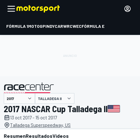
FÓRMULA 1
MOTOGP
INDYCAR
WRC
WEC
FÓRMULA E
TALLADEGA II
presentado por
2017 NASCAR Cup Talladega II
13 oct 2017 - 15 oct 2017
Talladega Superspeedway, US
Resumen
Resultados
Videos