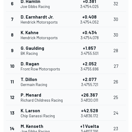
D. Hamlin
+0.381
6
32
Joe Gibbs Racing
3:47'54.025
D. Earnhardt Jr.
+0.408
7
30
Hendrick Motorsports
3:47'54.052
K. Kahne
+0.434
8
30
Hendrick Motorsports
3:47'54.078
G. Gaulding
+1.857
9
28
BK Racing
3:47'55.501
D. Ragan
+2.052
10
27
Front Row Motorsports
3:47'55.696
T. Dillon
+2.077
11
26
Germain Racing
3:47'55.721
P. Menard
+26.367
12
25
Richard Childress Racing
3:48'20.011
K. Larson
+42.528
13
24
Chip Ganassi Racing
3:48'36.172
M. Kenseth
+1 Vuelta
14
23
Joe Gibbs Racing
3:48'07.391