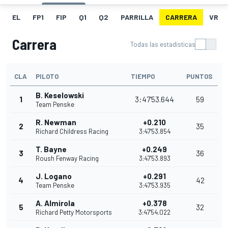
EL
FP1
FIP
Q1
Q2
PARRILLA
CARRERA
VR
Carrera
Todas las estadísticas
CLA
PILOTO
TIEMPO
PUNTOS
B. Keselowski
1
3:47'53.644
59
Team Penske
R. Newman
+0.210
2
35
Richard Childress Racing
3:47'53.854
T. Bayne
+0.249
3
36
Roush Fenway Racing
3:47'53.893
J. Logano
+0.291
4
42
Team Penske
3:47'53.935
A. Almirola
+0.378
5
32
Richard Petty Motorsports
3:47'54.022