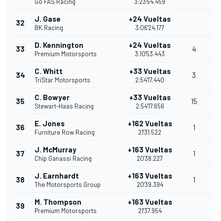
Go FAS Racing
3:23'54.459
J. Gase
+24 Vueltas
32
BK Racing
3:06'24.177
D. Kennington
+24 Vueltas
33
4
Premium Motorsports
3:10'53.443
C. Whitt
+33 Vueltas
34
3
TriStar Motorsports
2:54'17.440
C. Bowyer
+33 Vueltas
35
15
Stewart-Haas Racing
2:54'17.656
E. Jones
+162 Vueltas
36
1
Furniture Row Racing
21'31.522
J. McMurray
+163 Vueltas
37
1
Chip Ganassi Racing
20'38.227
J. Earnhardt
+163 Vueltas
38
1
The Motorsports Group
20'39.394
M. Thompson
+163 Vueltas
39
Premium Motorsports
21'37.954