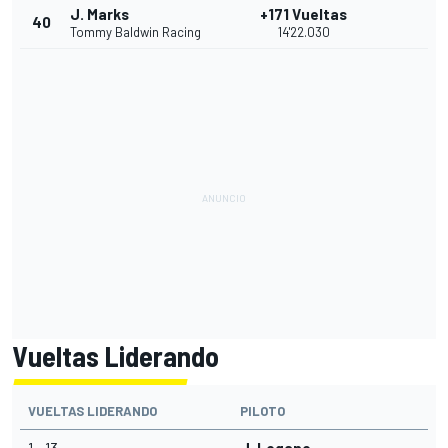
J. Marks
+171 Vueltas
40
Tommy Baldwin Racing
14'22.030
Vueltas Liderando
VUELTAS LIDERANDO
PILOTO