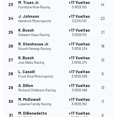
M. Truex Jr.
+17 Vueltas
23
14
Furniture Row Racing
3:19'28.155
J. Johnson
+17 Vueltas
24
23
Hendrick Motorsports
3:22'10.147
K. Busch
+17 Vueltas
25
21
Stewart-Haas Racing
3:19'28.170
R. Stenhouse Jr.
+17 Vueltas
26
18
Roush Fenway Racing
3:19'28.234
K. Busch
+17 Vueltas
27
12
Joe Gibbs Racing
3:19'28.274
L. Cassill
+17 Vueltas
28
9
Front Row Motorsports
3:19'28.399
A. Dillon
+17 Vueltas
29
13
Richard Childress Racing
3:19'28.486
M. McDowell
+17 Vueltas
30
11
Leavine Family Racing
3:19'28.762
M. DiBenedetto
+17 Vueltas
31
6