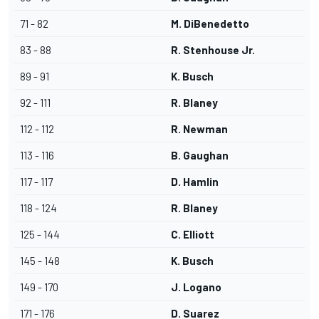
71 - 82
M. DiBenedetto
83 - 88
R. Stenhouse Jr.
89 - 91
K. Busch
92 - 111
R. Blaney
112 - 112
R. Newman
113 - 116
B. Gaughan
117 - 117
D. Hamlin
118 - 124
R. Blaney
125 - 144
C. Elliott
145 - 148
K. Busch
149 - 170
J. Logano
171 - 176
D. Suarez