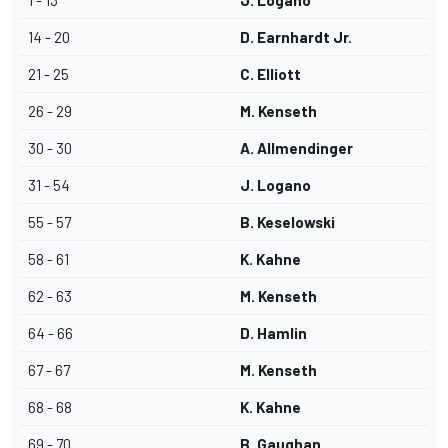
1 - 13
J. Logano
14 - 20
D. Earnhardt Jr.
21 - 25
C. Elliott
26 - 29
M. Kenseth
30 - 30
A. Allmendinger
31 - 54
J. Logano
55 - 57
B. Keselowski
58 - 61
K. Kahne
62 - 63
M. Kenseth
64 - 66
D. Hamlin
67 - 67
M. Kenseth
68 - 68
K. Kahne
69 - 70
B. Gaughan