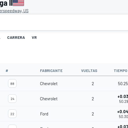
a II
erspeedway, US
A
CARRERA
VR
#
FABRICANTE
VUELTAS
TIEMPO
Chevrolet
2
50.2
88
+0.0
Chevrolet
2
24
50.29
+0.0
Ford
2
22
50.30
+0.0