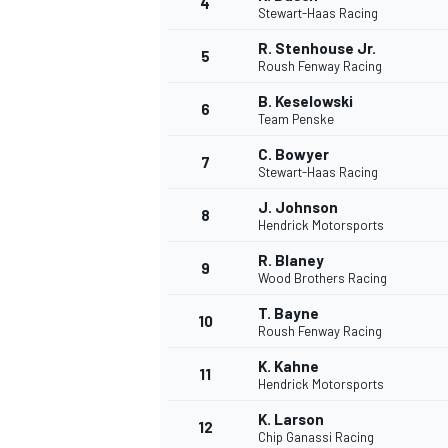
4
Stewart-Haas Racing
R. Stenhouse Jr.
5
Roush Fenway Racing
B. Keselowski
6
Team Penske
C. Bowyer
7
Stewart-Haas Racing
J. Johnson
8
Hendrick Motorsports
R. Blaney
9
Wood Brothers Racing
T. Bayne
10
Roush Fenway Racing
K. Kahne
11
Hendrick Motorsports
K. Larson
12
Chip Ganassi Racing