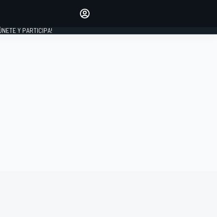
Haz que tu voz se escuche
comentando los artículos
 ÚNETE Y PARTICIPA!
INICIAR SESIÓN
EDICIÓN
ESPAÑA