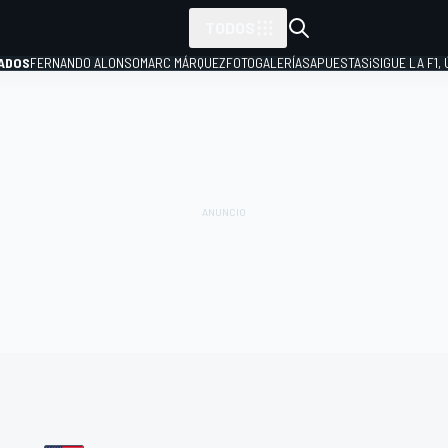
TODOS
ADOS
FERNANDO ALONSO
MARC MÁRQUEZ
FOTOGALERÍAS
APUESTAS
¡SIGUE LA F1,
P