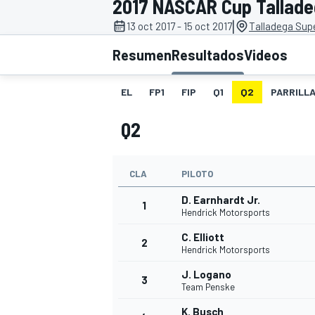
2017 NASCAR Cup Talladeg
|
13 oct 2017 - 15 oct 2017
Talladega Sup
INDYCAR
WRC
Resumen
Resultados
Videos
EL
FP1
FIP
Q1
Q2
PARRILL
Q2
CLA
PILOTO
D. Earnhardt Jr.
1
Hendrick Motorsports
C. Elliott
2
WEC
FÓRMULA E
Hendrick Motorsports
J. Logano
3
Team Penske
K. Busch