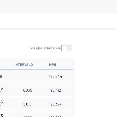
Todas las estadísticas
INTERVALO
MPH
56
190.544
35
0.035
190.412
1
45
0.010
190.374
1
73