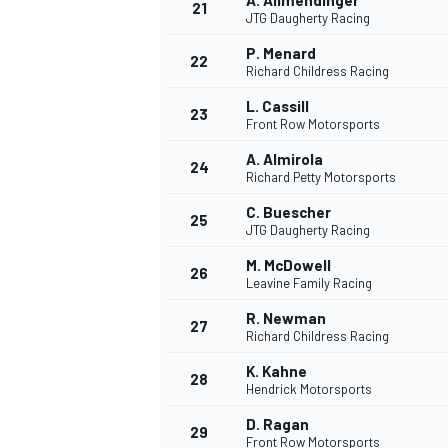
A. Allmendinger
21
JTG Daugherty Racing
P. Menard
22
Richard Childress Racing
L. Cassill
23
Front Row Motorsports
A. Almirola
24
Richard Petty Motorsports
C. Buescher
25
JTG Daugherty Racing
MÁS CATEGORÍAS
M. McDowell
26
Leavine Family Racing
R. Newman
27
Richard Childress Racing
K. Kahne
28
Hendrick Motorsports
D. Ragan
29
Front Row Motorsports