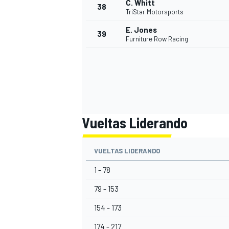
C. Whitt
38
TriStar Motorsports
E. Jones
39
Furniture Row Racing
Vueltas Liderando
VUELTAS LIDERANDO
1 - 78
79 - 153
154 - 173
174 - 217