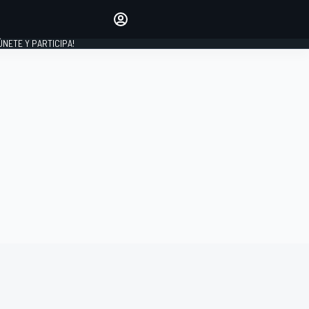
Haz que tu voz se escuche
comentando los artículos
 ÚNETE Y PARTICIPA!
INICIAR SESIÓN
EDICIÓN
ESPAÑA