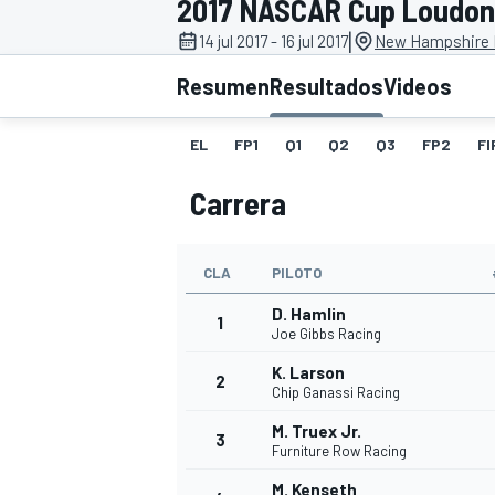
2017 NASCAR Cup Loudon
|
14 jul 2017 - 16 jul 2017
New Hampshire 
INDYCAR
WRC
Resumen
Resultados
Videos
EL
FP1
Q1
Q2
Q3
FP2
FI
Carrera
CLA
PILOTO
D. Hamlin
1
Joe Gibbs Racing
K. Larson
2
WEC
FÓRMULA E
Chip Ganassi Racing
M. Truex Jr.
3
Furniture Row Racing
M. Kenseth