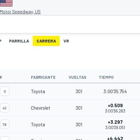
Motor Speedway, US
P
PARRILLA
CARRERA
VR
#
FABRICANTE
VUELTAS
TIEMPO
Toyota
301
3:00'35.754
11
+0.509
Chevrolet
301
42
3:00'36.263
+3.297
Toyota
301
78
3:00'39.051
+4.442