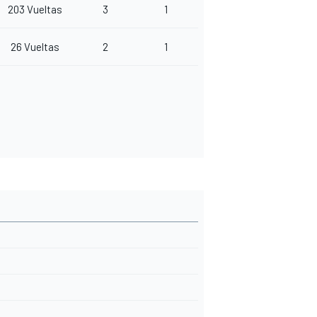
203 Vueltas
3
1
26 Vueltas
2
1