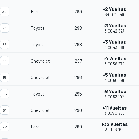
+2 Vueltas
Ford
299
32
3:00'41.049
+3 Vueltas
Toyota
298
23
3:00'42.327
+3 Vueltas
Toyota
298
83
3:00'43.061
+4 Vueltas
Chevrolet
297
33
3:00'58.376
+5 Vueltas
Chevrolet
296
15
3:00'50.891
+6 Vueltas
Toyota
295
55
3:00'53.102
+11 Vueltas
Chevrolet
290
51
3:00'50.686
+32 Vueltas
Ford
269
22
3:01'03.169