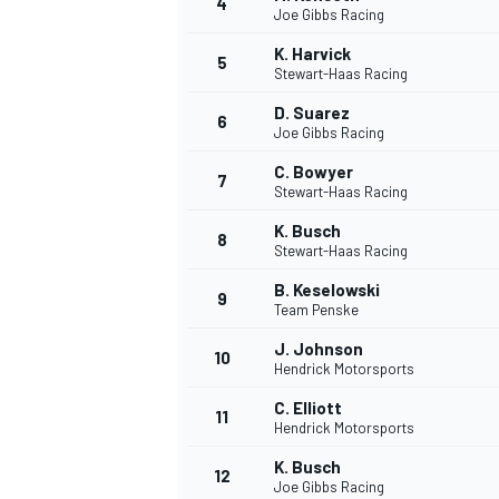
4
Joe Gibbs Racing
K. Harvick
5
Stewart-Haas Racing
D. Suarez
6
Joe Gibbs Racing
C. Bowyer
7
Stewart-Haas Racing
K. Busch
8
Stewart-Haas Racing
B. Keselowski
9
Team Penske
J. Johnson
10
Hendrick Motorsports
C. Elliott
11
Hendrick Motorsports
K. Busch
12
Joe Gibbs Racing