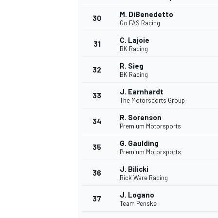
M. DiBenedetto
30
Go FAS Racing
C. Lajoie
31
BK Racing
R. Sieg
32
BK Racing
J. Earnhardt
33
The Motorsports Group
R. Sorenson
34
Premium Motorsports
G. Gaulding
35
Premium Motorsports
J. Bilicki
36
Rick Ware Racing
J. Logano
37
Team Penske