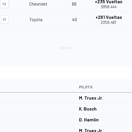
+235 Vueltas
Chevrolet
66
72
39'58.444
+261 Vueltas
Toyota
40
77
23'05.487
PILOTO
M. Truex Jr.
K. Busch
D. Hamlin
M. Truex Jr.