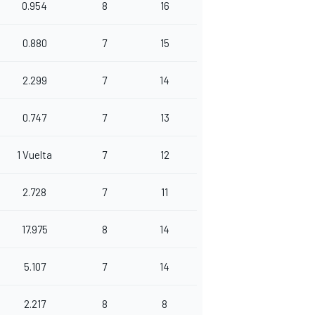
0.954
8
16
0.880
7
15
2.299
7
14
0.747
7
13
1 Vuelta
7
12
2.728
7
11
17.975
8
14
5.107
7
14
2.217
8
8