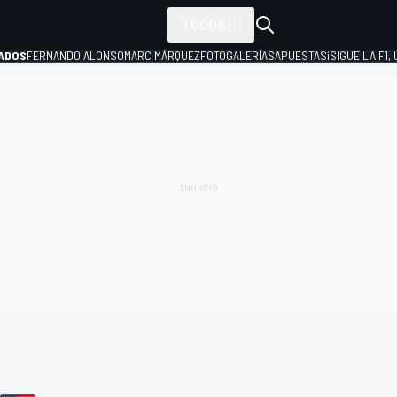
TODOS
ADOS
FERNANDO ALONSO
MARC MÁRQUEZ
FOTOGALERÍAS
APUESTAS
¡SIGUE LA F1,
P