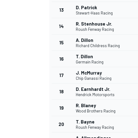
D. Patrick
13
Stewart-Haas Racing
R. Stenhouse Jr.
14
Roush Fenway Racing
A. Dillon
15
Richard Childress Racing
T. Dillon
16
Germain Racing
J. McMurray
17
Chip Ganassi Racing
D. Earnhardt Jr.
18
Hendrick Motorsports
R. Blaney
19
Wood Brothers Racing
T. Bayne
20
Roush Fenway Racing