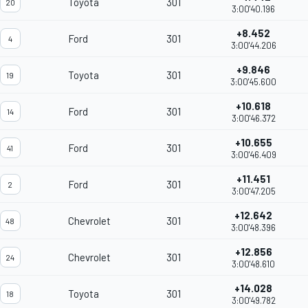
Toyota
301
20
3:00'40.196
+8.452
Ford
301
4
3:00'44.206
+9.846
Toyota
301
19
3:00'45.600
+10.618
Ford
301
14
3:00'46.372
+10.655
Ford
301
41
3:00'46.409
+11.451
Ford
301
2
3:00'47.205
+12.642
Chevrolet
301
48
3:00'48.396
+12.856
Chevrolet
301
24
3:00'48.610
+14.028
Toyota
301
18
3:00'49.782