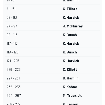
1 - 40
D. Hamlin
41 - 51
C. Elliott
52 - 93
K. Harvick
94 - 97
J. McMurray
98 - 116
K. Busch
117 - 117
K. Harvick
118 - 120
K. Busch
121 - 225
K. Harvick
226 - 226
C. Elliott
227 - 231
D. Hamlin
232 - 233
K. Kahne
234 - 267
M. Truex Jr.
268 - 279
K. Larson