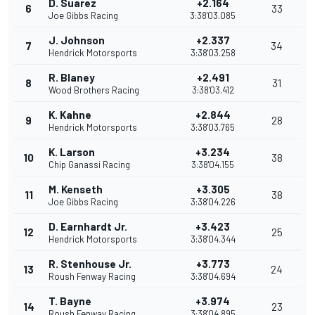
D. Suarez
+2.164
6
33
Joe Gibbs Racing
3:38'03.085
J. Johnson
+2.337
7
34
Hendrick Motorsports
3:38'03.258
R. Blaney
+2.491
8
31
Wood Brothers Racing
3:38'03.412
K. Kahne
+2.844
9
28
Hendrick Motorsports
3:38'03.765
K. Larson
+3.234
10
38
Chip Ganassi Racing
3:38'04.155
M. Kenseth
+3.305
11
38
Joe Gibbs Racing
3:38'04.226
D. Earnhardt Jr.
+3.423
12
25
Hendrick Motorsports
3:38'04.344
R. Stenhouse Jr.
+3.773
13
24
Roush Fenway Racing
3:38'04.694
T. Bayne
+3.974
14
23
Roush Fenway Racing
3:38'04.895