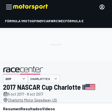
FÓRMULA 1
MOTOGP
INDYCAR
WRC
WEC
FÓRMULA E
CHARLOTTE II
presentado por
2017 NASCAR Cup Charlotte II
6 oct 2017 - 8 oct 2017
Charlotte Motor Speedway, US
Resumen
Resultados
Videos