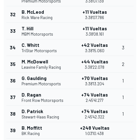
Premium Motorsports
3:38'07.139
B. McLeod
+11 Vueltas
32
Rick Ware Racing
3:38'07.786
T. Hill
+11 Vueltas
33
MBM Motorsports
3:38'08.161
C. Whitt
+42 Vueltas
34
3
TriStar Motorsports
3:38'15.060
M. McDowell
+44 Vueltas
35
2
Leavine Family Racing
3:38'22.078
G. Gaulding
+70 Vueltas
36
1
Premium Motorsports
3:38'13.204
D. Ragan
+74 Vueltas
37
1
Front Row Motorsports
2:45'41.277
D. Patrick
+74 Vueltas
38
1
Stewart-Haas Racing
2:45'42.322
B. Moffitt
+248 Vueltas
39
BK Racing
1:03'10.438