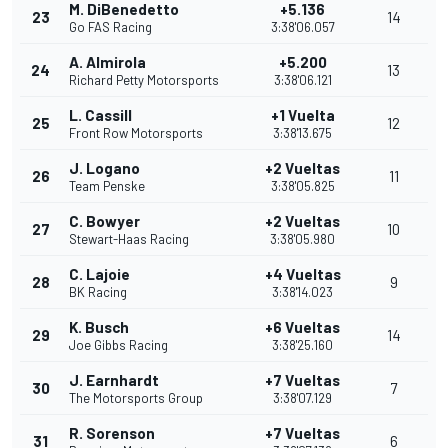
M. DiBenedetto
+5.136
23
14
Go FAS Racing
3:38'06.057
A. Almirola
+5.200
24
13
Richard Petty Motorsports
3:38'06.121
L. Cassill
+1 Vuelta
25
12
Front Row Motorsports
3:38'13.675
J. Logano
+2 Vueltas
26
11
Team Penske
3:38'05.825
C. Bowyer
+2 Vueltas
27
10
Stewart-Haas Racing
3:38'05.980
C. Lajoie
+4 Vueltas
28
9
BK Racing
3:38'14.023
K. Busch
+6 Vueltas
29
14
Joe Gibbs Racing
3:38'25.160
J. Earnhardt
+7 Vueltas
30
7
The Motorsports Group
3:38'07.129
R. Sorenson
+7 Vueltas
31
6