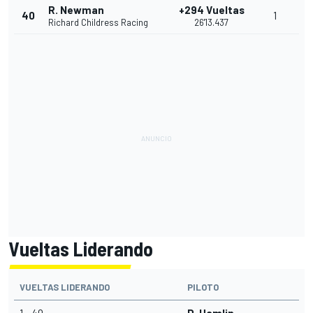
R. Newman
+294 Vueltas
40
1
Richard Childress Racing
26'13.437
Vueltas Liderando
VUELTAS LIDERANDO
PILOTO