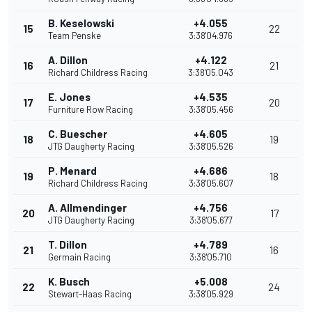
B. Keselowski
+4.055
15
22
Team Penske
3:38'04.976
A. Dillon
+4.122
16
21
Richard Childress Racing
3:38'05.043
E. Jones
+4.535
17
20
Furniture Row Racing
3:38'05.456
C. Buescher
+4.605
18
19
JTG Daugherty Racing
3:38'05.526
P. Menard
+4.686
19
18
Richard Childress Racing
3:38'05.607
A. Allmendinger
+4.756
20
17
JTG Daugherty Racing
3:38'05.677
T. Dillon
+4.789
21
16
Germain Racing
3:38'05.710
K. Busch
+5.008
22
24
Stewart-Haas Racing
3:38'05.929