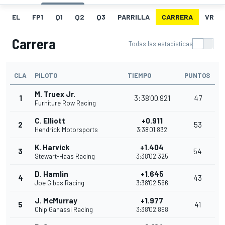
EL
FP1
Q1
Q2
Q3
PARRILLA
CARRERA
VR
Carrera
Todas las estadísticas
CLA
PILOTO
TIEMPO
PUNTOS
M. Truex Jr.
1
3:38'00.921
47
Furniture Row Racing
C. Elliott
+0.911
2
53
Hendrick Motorsports
3:38'01.832
K. Harvick
+1.404
3
54
Stewart-Haas Racing
3:38'02.325
D. Hamlin
+1.645
4
43
Joe Gibbs Racing
3:38'02.566
J. McMurray
+1.977
5
41
Chip Ganassi Racing
3:38'02.898