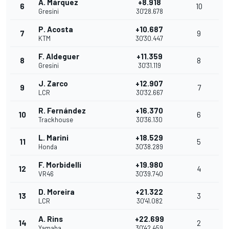
A. Márquez
+8.918
6
10
Gresini
30'28.678
P. Acosta
+10.687
7
9
KTM
30'30.447
F. Aldeguer
+11.359
8
8
Gresini
30'31.119
J. Zarco
+12.907
9
7
LCR
30'32.667
R. Fernández
+16.370
10
6
Trackhouse
30'36.130
L. Marini
+18.529
11
5
Honda
30'38.289
F. Morbidelli
+19.980
12
4
VR46
30'39.740
D. Moreira
+21.322
13
3
LCR
30'41.082
A. Rins
+22.699
14
2
Yamaha
30'42.459