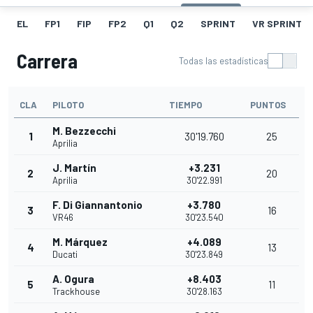
EL
FP1
FIP
FP2
Q1
Q2
SPRINT
VR SPRINT
Carrera
Todas las estadísticas
CLA
PILOTO
TIEMPO
PUNTOS
M. Bezzecchi
1
30'19.760
25
Aprilia
J. Martín
+3.231
2
20
Aprilia
30'22.991
F. Di Giannantonio
+3.780
3
16
VR46
30'23.540
M. Márquez
+4.089
4
13
Ducati
30'23.849
A. Ogura
+8.403
5
11
Trackhouse
30'28.163