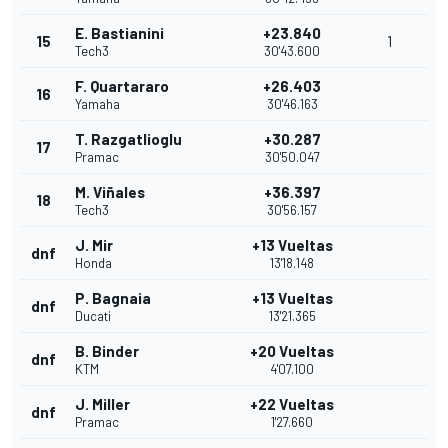
E. Bastianini
+23.840
15
1
Tech3
30'43.600
F. Quartararo
+26.403
16
Yamaha
30'46.163
T. Razgatlioglu
+30.287
17
Pramac
30'50.047
M. Viñales
+36.397
18
Tech3
30'56.157
J. Mir
+13 Vueltas
dnf
Honda
13'18.148
P. Bagnaia
+13 Vueltas
dnf
Ducati
13'21.365
B. Binder
+20 Vueltas
dnf
KTM
4'07.100
J. Miller
+22 Vueltas
dnf
Pramac
1'27.660