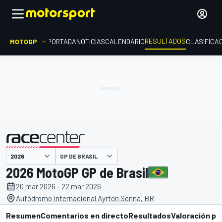
RESULTADOS
MOTOGP
PORTADA
NOTICIAS
CALENDARIO
CLASIFICA
GP DE BRASIL
presentado por
2026 MotoGP GP de Brasil
20 mar 2026 - 22 mar 2026
Autódromo Internacional Ayrton Senna, BR
Resumen
Comentarios en directo
Resultados
Valoración pi