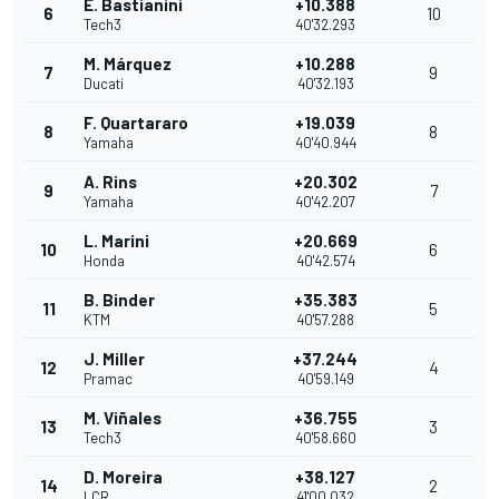
E. Bastianini
+10.388
6
10
Tech3
40'32.293
M. Márquez
+10.288
7
9
Ducati
40'32.193
F. Quartararo
+19.039
8
8
Yamaha
40'40.944
A. Rins
+20.302
9
7
Yamaha
40'42.207
L. Marini
+20.669
10
6
Honda
40'42.574
B. Binder
+35.383
11
5
KTM
40'57.288
J. Miller
+37.244
12
4
Pramac
40'59.149
M. Viñales
+36.755
13
3
Tech3
40'58.660
D. Moreira
+38.127
14
2
LCR
41'00.032