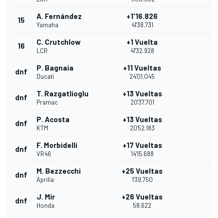
A. Fernández
+1'16.826
15
Yamaha
41'38.731
C. Crutchlow
+1 Vuelta
16
LCR
41'32.928
P. Bagnaia
+11 Vueltas
dnf
Ducati
24'01.045
T. Razgatlioglu
+13 Vueltas
dnf
Pramac
20'37.701
P. Acosta
+13 Vueltas
dnf
KTM
20'52.183
F. Morbidelli
+17 Vueltas
dnf
VR46
14'15.688
M. Bezzecchi
+25 Vueltas
dnf
Aprilia
1'39.750
J. Mir
+26 Vueltas
dnf
Honda
58.622