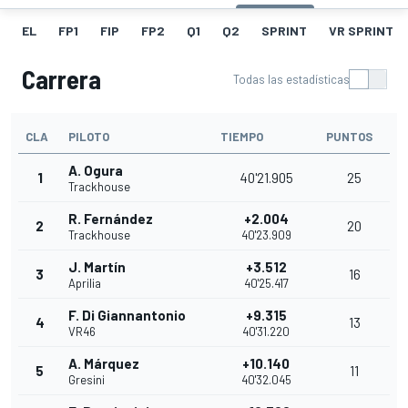
EL
FP1
FIP
FP2
Q1
Q2
SPRINT
VR SPRINT
Carrera
Todas las estadísticas
CLA
PILOTO
TIEMPO
PUNTOS
A. Ogura
1
40'21.905
25
Trackhouse
R. Fernández
+2.004
2
20
Trackhouse
40'23.909
J. Martín
+3.512
3
16
Aprilia
40'25.417
F. Di Giannantonio
+9.315
4
13
VR46
40'31.220
A. Márquez
+10.140
5
11
Gresini
40'32.045