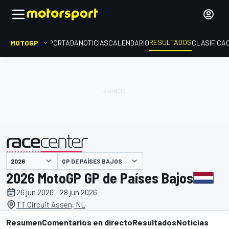
RESULTADOS
MOTOGP
PORTADA
NOTICIAS
CALENDARIO
CLASIFICA
GP DE PAÍSES BAJOS
presentado por
2026 MotoGP GP de Países Bajos
26 jun 2026 - 28 jun 2026
TT Circuit Assen, NL
Resumen
Comentarios en directo
Resultados
Noticias