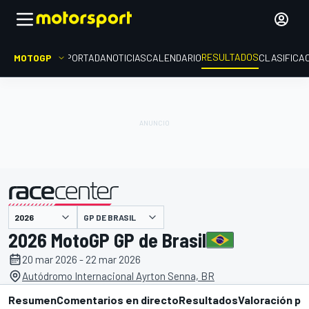
RESULTADOS
MOTOGP
PORTADA
NOTICIAS
CALENDARIO
CLASIFICA
GP DE BRASIL
presentado por
2026 MotoGP GP de Brasil
20 mar 2026 - 22 mar 2026
Autódromo Internacional Ayrton Senna, BR
Resumen
Comentarios en directo
Resultados
Valoración pi