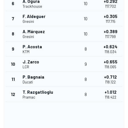
A. Ogura
+0.292
6
10
Trackhouse
1'17.702
F. Aldeguer
+0.305
7
10
Gresini
1'17.715
A. Márquez
+0.389
8
10
Gresini
1'17.799
P. Acosta
+0.624
9
8
KTM
1'18.034
J. Zarco
+0.655
10
9
LCR
1'18.065
P. Bagnaia
+0.712
11
8
Ducati
1'18.122
T. Razgatlioglu
+1.012
12
8
Pramac
1'18.422