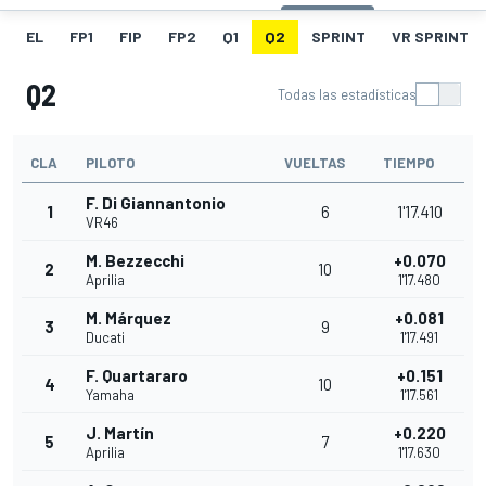
EL
FP1
FIP
FP2
Q1
Q2
SPRINT
VR SPRINT
Q2
Todas las estadísticas
CLA
PILOTO
VUELTAS
TIEMPO
F. Di Giannantonio
1
6
1'17.410
VR46
M. Bezzecchi
+0.070
2
10
Aprilia
1'17.480
M. Márquez
+0.081
3
9
Ducati
1'17.491
F. Quartararo
+0.151
4
10
Yamaha
1'17.561
J. Martín
+0.220
5
7
Aprilia
1'17.630