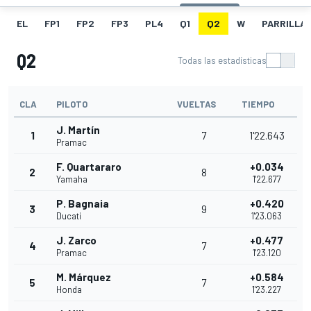
EL
FP1
FP2
FP3
PL4
Q1
Q2
W
PARRILLA
Q2
Todas las estadísticas
CLA
PILOTO
VUELTAS
TIEMPO
J. Martín
1
7
1'22.643
Pramac
F. Quartararo
+0.034
2
8
Yamaha
1'22.677
P. Bagnaia
+0.420
3
9
Ducati
1'23.063
J. Zarco
+0.477
4
7
Pramac
1'23.120
M. Márquez
+0.584
5
7
Honda
1'23.227