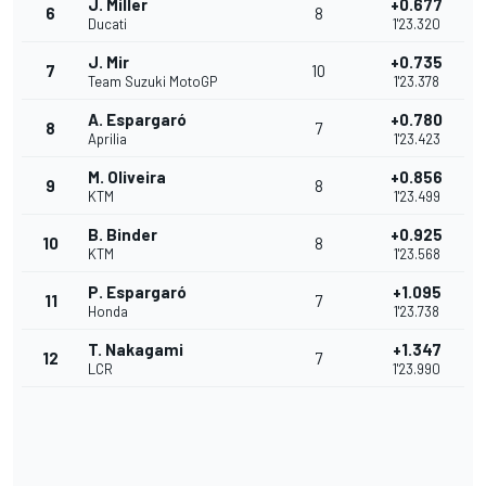
J. Miller
+0.677
6
8
Ducati
1'23.320
J. Mir
+0.735
7
10
Team Suzuki MotoGP
1'23.378
A. Espargaró
+0.780
8
7
Aprilia
1'23.423
M. Oliveira
+0.856
9
8
KTM
1'23.499
B. Binder
+0.925
10
8
KTM
1'23.568
P. Espargaró
+1.095
11
7
Honda
1'23.738
T. Nakagami
+1.347
12
7
LCR
1'23.990