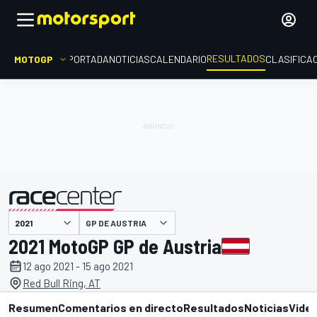
RESULTADOS
MOTOGP
PORTADA
NOTICIAS
CALENDARIO
CLASIFICA
GP DE AUSTRIA
presentado por
2021 MotoGP GP de Austria
12 ago 2021 - 15 ago 2021
Red Bull Ring, AT
Resumen
Comentarios en directo
Resultados
Noticias
Vide