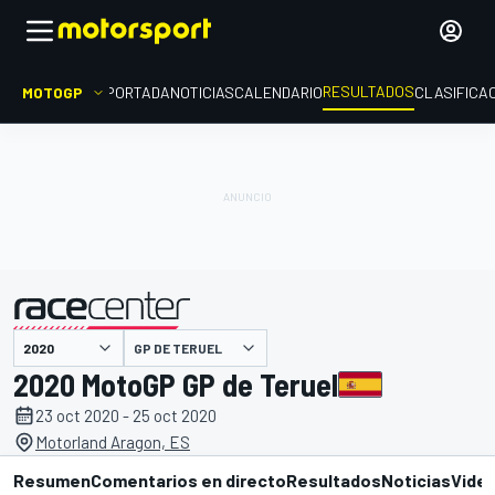
RESULTADOS
MOTOGP
PORTADA
NOTICIAS
CALENDARIO
CLASIFICA
GP DE TERUEL
presentado por
2020 MotoGP GP de Teruel
23 oct 2020 - 25 oct 2020
Motorland Aragon, ES
Resumen
Comentarios en directo
Resultados
Noticias
Vide