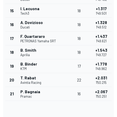
I. Lecuona
+1.317
15
18
Tech3
1'49.501
A. Dovizioso
+1.328
16
18
Ducati
1'49.512
F. Quartararo
+1.437
17
18
PETRONAS Yamaha SRT
1'49.621
B. Smith
+1.543
18
18
Aprilia
1'49.727
B. Binder
+1.778
19
17
KTM
1'49.962
T. Rabat
+2.031
20
22
Avintia Racing
1'50.215
P. Bagnaia
+2.067
21
16
Pramac
1'50.251