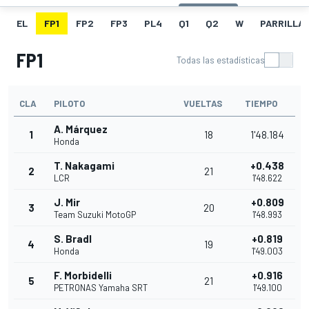
EL
FP1
FP2
FP3
PL4
Q1
Q2
W
PARRILLA
FP1
Todas las estadísticas
CLA
PILOTO
VUELTAS
TIEMPO
A. Márquez
1
18
1'48.184
Honda
T. Nakagami
+0.438
2
21
LCR
1'48.622
J. Mir
+0.809
3
20
Team Suzuki MotoGP
1'48.993
S. Bradl
+0.819
4
19
Honda
1'49.003
F. Morbidelli
+0.916
5
21
PETRONAS Yamaha SRT
1'49.100