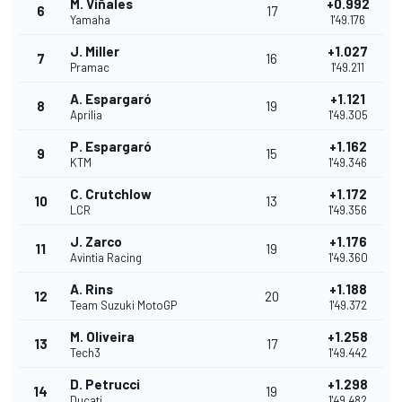
M. Viñales
+0.992
6
17
Yamaha
1'49.176
J. Miller
+1.027
7
16
Pramac
1'49.211
A. Espargaró
+1.121
8
19
Aprilia
1'49.305
P. Espargaró
+1.162
9
15
KTM
1'49.346
C. Crutchlow
+1.172
10
13
LCR
1'49.356
J. Zarco
+1.176
11
19
Avintia Racing
1'49.360
A. Rins
+1.188
12
20
Team Suzuki MotoGP
1'49.372
M. Oliveira
+1.258
13
17
Tech3
1'49.442
D. Petrucci
+1.298
14
19
Ducati
1'49.482