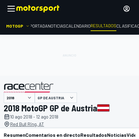
RESULTADOS
MOTOGP
PORTADA
NOTICIAS
CALENDARIO
CLASIFICA
GP DE AUSTRIA
presentado por
2018 MotoGP GP de Austria
10 ago 2018 - 12 ago 2018
Red Bull Ring, AT
Resumen
Comentarios en directo
Resultados
Noticias
Vide