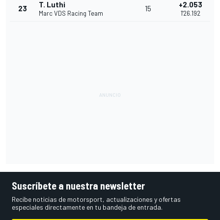
T. Luthi
+2.053
23
15
Marc VDS Racing Team
1'26.192
Suscríbete a nuestra newsletter
Recibe noticias de motorsport, actualizaciones y ofertas
especiales directamente en tu bandeja de entrada.