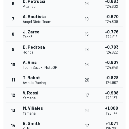
D. Petrucci
+0.663
6
16
Pramac
1'24.802
A. Bautista
+0.670
7
19
Ángel Nieto Team
1'24.809
J. Zarco
+0.776
8
15
Tech3
1'24.915
D. Pedrosa
+0.783
9
18
Honda
1'24.922
A. Rins
+0.807
10
16
Team Suzuki MotoGP
1'24.946
T. Rabat
+0.828
11
20
Avintia Racing
1'24.967
V. Rossi
+0.998
12
17
Yamaha
1'25.137
M. Viñales
+1.008
13
16
Yamaha
1'25.147
B. Smith
+1.071
14
17
KTM
1'25.210