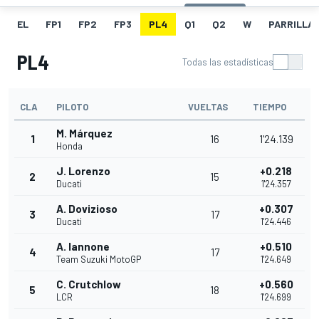
EL
FP1
FP2
FP3
PL4
Q1
Q2
W
PARRILLA
PL4
Todas las estadísticas
CLA
PILOTO
VUELTAS
TIEMPO
M. Márquez
1
16
1'24.139
Honda
J. Lorenzo
+0.218
2
15
Ducati
1'24.357
A. Dovizioso
+0.307
3
17
Ducati
1'24.446
A. Iannone
+0.510
4
17
Team Suzuki MotoGP
1'24.649
C. Crutchlow
+0.560
5
18
LCR
1'24.699