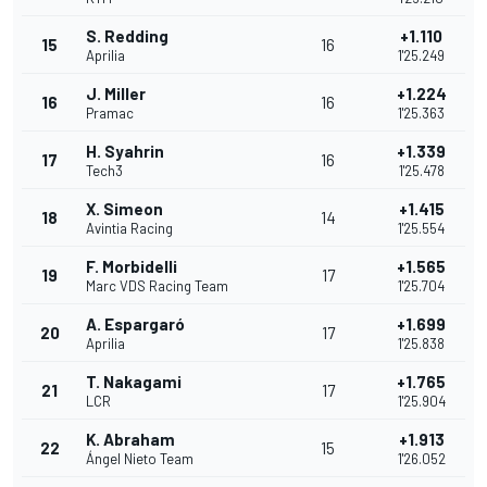
S. Redding
+1.110
15
16
Aprilia
1'25.249
J. Miller
+1.224
16
16
Pramac
1'25.363
H. Syahrin
+1.339
17
16
Tech3
1'25.478
X. Simeon
+1.415
18
14
Avintia Racing
1'25.554
F. Morbidelli
+1.565
19
17
Marc VDS Racing Team
1'25.704
A. Espargaró
+1.699
20
17
Aprilia
1'25.838
T. Nakagami
+1.765
21
17
LCR
1'25.904
K. Abraham
+1.913
22
15
Ángel Nieto Team
1'26.052