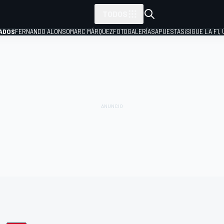
TODOS
ADOS
FERNANDO ALONSO
MARC MÁRQUEZ
FOTOGALERÍAS
APUESTAS
¡SIGUE LA F1,
P