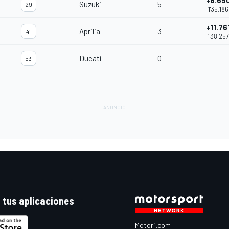
+8.69
Suzuki
5
29
1'35.186
+11.76
Aprilia
3
41
1'38.257
Ducati
0
53
 tus aplicaciones
Motor1.com