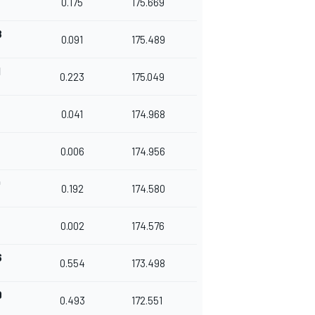
0.175
175.669
8
0.091
175.489
1
0.223
175.049
2
0.041
174.968
8
8
0.006
174.956
0
0.192
174.580
6
2
0.002
174.576
8
6
0.554
173.498
9
0.493
172.551
5