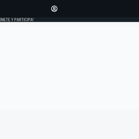
Haz que tu voz se escuche
comentando los artículos
 ÚNETE Y PARTICIPA!
INICIAR SESIÓN
EDICIÓN
ESPAÑA