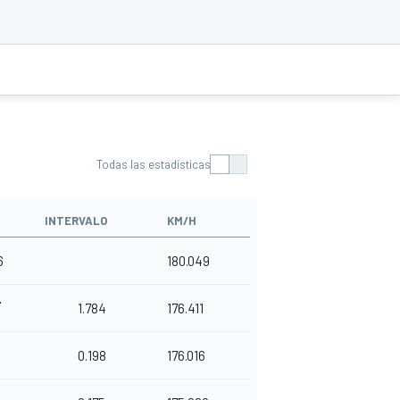
Todas las estadísticas
INTERVALO
KM/H
6
180.049
4
1.784
176.411
0
2
0.198
176.016
7