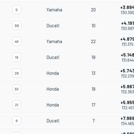
+3.89
Yamaha
20
5
1'30.39
+4.191
Ducati
10
99
1'30.687
+4.87
Yamaha
22
46
1'31.375
+5.14
Ducati
19
19
1'31.644
+5.74
Honda
13
26
1'32.239
+5.86
Honda
19
30
1'32.363
+5.95
Honda
17
21
1'32.451
+7.96
Ducati
7
9
1'34.465