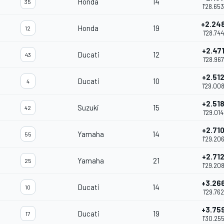
Honda
14
35
1'28.653
+2.24
Honda
19
12
1'28.744
+2.47
Ducati
12
43
1'28.967
+2.51
Ducati
10
4
1'29.00
+2.51
Suzuki
15
42
1'29.014
+2.71
Yamaha
14
55
1'29.20
+2.71
Yamaha
21
25
1'29.20
+3.26
Ducati
14
10
1'29.762
+3.75
Ducati
19
17
1'30.25