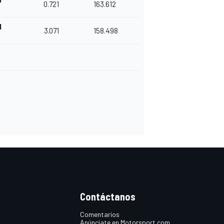
0
0.721
163.612
1
3.071
158.498
Contáctanos
Comentarios
Anúnciate en Motorsport.com