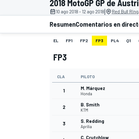
2018 MotoGP GP de Austr
|
10 ago 2018 - 12 ago 2018
Red Bull Ring
INDYCAR
WRC
Resumen
Comentarios en direc
EL
FP1
FP2
FP3
PL4
Q1
FP3
CLA
PILOTO
M. Márquez
1
Honda
B. Smith
2
WEC
FÓRMULA E
KTM
S. Redding
3
Aprilia
C. Crutchlow