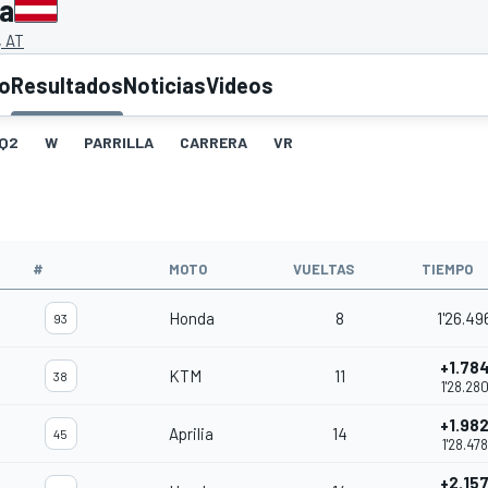
ia
, AT
to
Resultados
Noticias
Videos
Q2
W
PARRILLA
CARRERA
VR
#
MOTO
VUELTAS
TIEMPO
Honda
8
1'26.49
93
+1.78
KTM
11
38
1'28.28
+1.98
Aprilia
14
45
1'28.478
+2.15