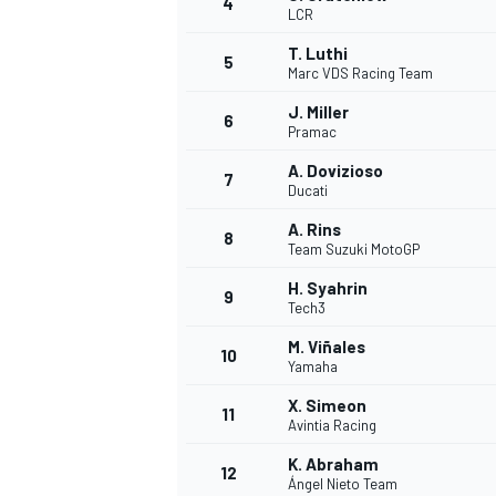
4
LCR
T. Luthi
5
Marc VDS Racing Team
J. Miller
6
Pramac
A. Dovizioso
7
Ducati
A. Rins
8
Team Suzuki MotoGP
H. Syahrin
9
Tech3
M. Viñales
10
Yamaha
X. Simeon
11
Avintia Racing
K. Abraham
12
Ángel Nieto Team