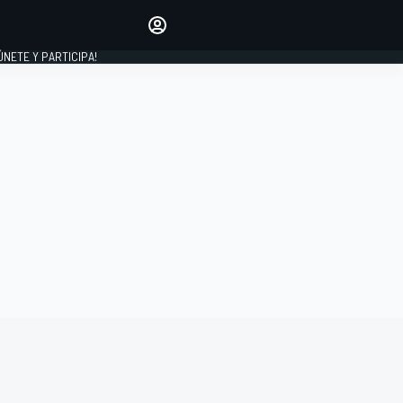
Haz que tu voz se escuche
comentando los artículos
 ÚNETE Y PARTICIPA!
INICIAR SESIÓN
EDICIÓN
ESPAÑA