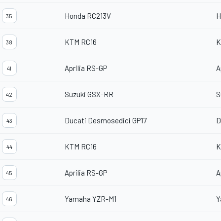
Honda RC213V
H
35
KTM RC16
K
38
Aprilia RS-GP
A
41
Suzuki GSX-RR
S
42
Ducati Desmosedici GP17
D
43
KTM RC16
K
44
Aprilia RS-GP
A
45
Yamaha YZR-M1
Y
46