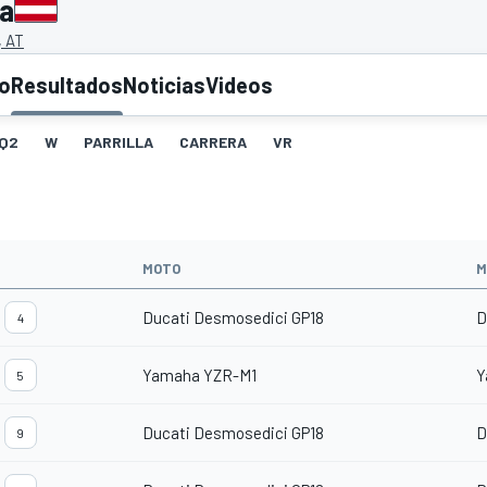
ia
, AT
to
Resultados
Noticias
Videos
Q2
W
PARRILLA
CARRERA
VR
MOTO
M
Ducati Desmosedici GP18
D
4
Yamaha YZR-M1
Y
5
Ducati Desmosedici GP18
D
9