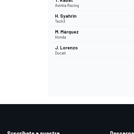
T. Rabat
Avintia Racing
H. Syahrin
Tech3
M. Márquez
Honda
J. Lorenzo
Ducati
MÁS CATEGORÍAS
Suscríbete a nuestra
Descarga