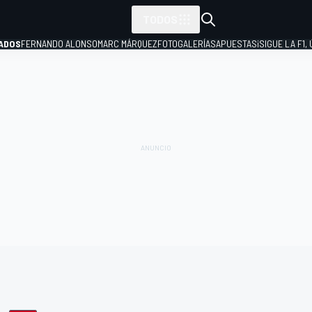
TODOS
ADOS
FERNANDO ALONSO
MARC MÁRQUEZ
FOTOGALERÍAS
APUESTAS
¡SIGUE LA F1,
P