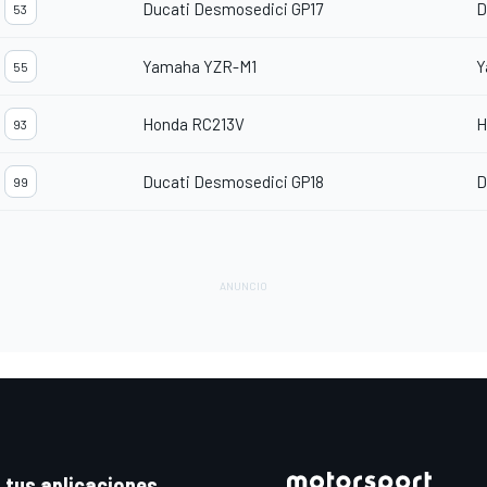
Ducati Desmosedici GP17
D
53
Yamaha YZR-M1
Y
55
Honda RC213V
H
93
Ducati Desmosedici GP18
D
99
 tus aplicaciones