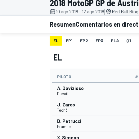
2018 MotoGP GP de Austr
|
10 ago 2018 - 12 ago 2018
Red Bull Ring
INDYCAR
WRC
Resumen
Comentarios en direc
EL
FP1
FP2
FP3
PL4
Q1
EL
PILOTO
#
A. Dovizioso
Ducati
J. Zarco
WEC
FÓRMULA E
Tech3
D. Petrucci
Pramac
X. Simeon