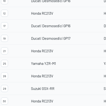
Ducati Desmosedici GP16
D
10
Honda RC213V
H
12
Ducati Desmosedici GP16
D
17
Ducati Desmosedici GP17
D
19
Honda RC213V
H
21
Yamaha YZR-M1
Y
25
Honda RC213V
H
26
Suzuki GSX-RR
S
29
Honda RC213V
H
30