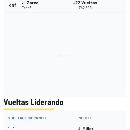
J. Zarco
+22 Vueltas
dnf
Tech3
7'42.395
Vueltas Liderando
VUELTAS LIDERANDO
PILOTO
1 - 1
J. Miller