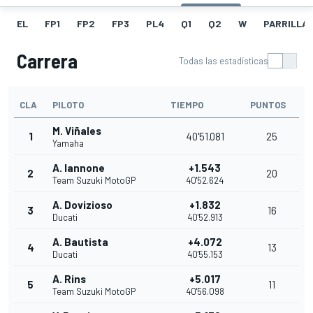
EL
FP1
FP2
FP3
PL4
Q1
Q2
W
PARRILLA
Carrera
Todas las estadísticas
CLA
PILOTO
TIEMPO
PUNTOS
M. Viñales
1
40'51.081
25
Yamaha
A. Iannone
+1.543
2
20
Team Suzuki MotoGP
40'52.624
A. Dovizioso
+1.832
3
16
Ducati
40'52.913
A. Bautista
+4.072
4
13
Ducati
40'55.153
A. Rins
+5.017
5
11
Team Suzuki MotoGP
40'56.098