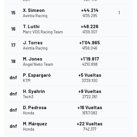
X. Simeon
+44.214
15
1
Avintia Racing
41'35.295
T. Luthi
+48.226
16
Marc VDS Racing Team
41'39.307
J. Torres
+1'04.965
17
Avintia Racing
41'56.046
M. Jones
+1'19.817
18
Ángel Nieto Team
42'10.898
P. Espargaró
+5 Vueltas
dnf
KTM
33'39.100
H. Syahrin
+9 Vueltas
dnf
Tech3
27'22.361
D. Pedrosa
+16 Vueltas
dnf
Honda
16'57.082
M. Márquez
+22 Vueltas
dnf
Honda
7'42.377