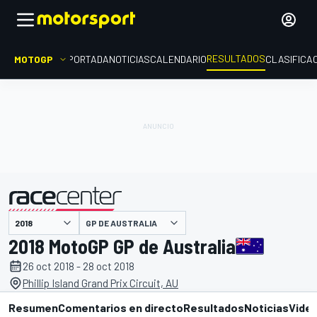
RESULTADOS
MOTOGP
PORTADA
NOTICIAS
CALENDARIO
CLASIFICA
GP DE AUSTRALIA
presentado por
2018 MotoGP GP de Australia
26 oct 2018 - 28 oct 2018
Phillip Island Grand Prix Circuit, AU
Resumen
Comentarios en directo
Resultados
Noticias
Vide