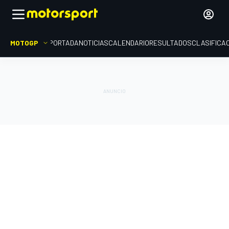
MOTOGP
PORTADA
NOTICIAS
CALENDARIO
RESULTADOS
CLASIFICA