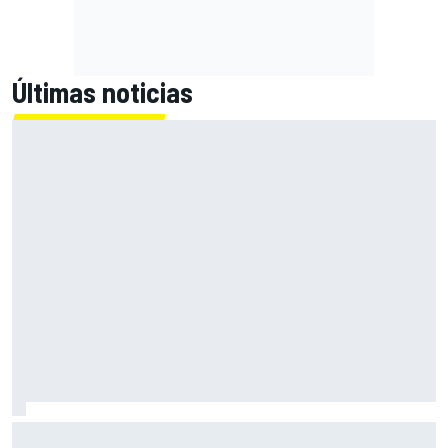
Últimas noticias
El Lamborghini Murciélago definitivo existe: es un SV con