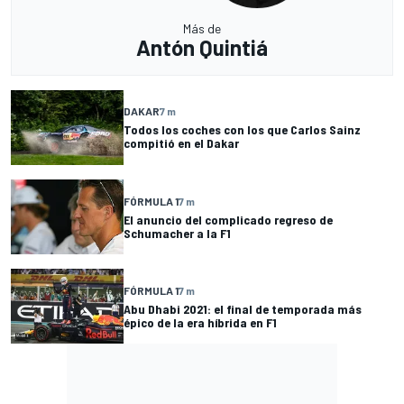
Más de
Antón Quintiá
DAKAR
7 m
Todos los coches con los que Carlos Sainz
compitió en el Dakar
FÓRMULA 1
7 m
El anuncio del complicado regreso de
Schumacher a la F1
FÓRMULA 1
7 m
Abu Dhabi 2021: el final de temporada más
épico de la era híbrida en F1