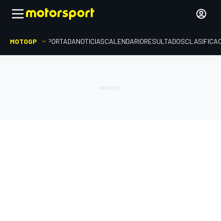
MOTOGP
PORTADA
NOTICIAS
CALENDARIO
RESULTADOS
CLASIFICA