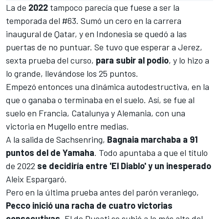
La de
2022
tampoco parecía que fuese a ser la
temporada del #63. Sumó un cero en la carrera
inaugural de
Qatar
, y en
Indonesia
se quedó a las
puertas de no puntuar. Se tuvo que esperar a
Jerez
,
sexta prueba del curso,
para subir al podio
, y lo hizo a
lo grande, llevándose los 25 puntos.
Empezó entonces una dinámica autodestructiva, en la
que o ganaba o terminaba en el suelo. Así, se fue al
suelo en
Francia
,
Catalunya
y
Alemania
, con una
victoria en
Mugello
entre medias.
A la salida de
Sachsenring
,
Bagnaia marchaba a 91
puntos del de Yamaha
. Todo apuntaba a que el título
de 2022
se decidiría entre 'El Diablo' y un inesperado
Aleix Espargaró
.
Pero en la última prueba antes del parón veraniego,
Pecco inició una racha de cuatro victorias
consecutivas
. El de Ducati se subió a lo más alto del