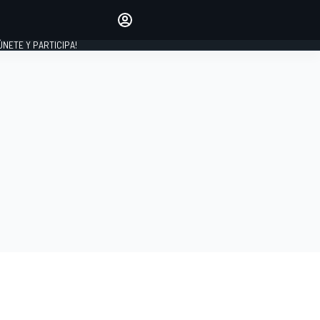
Haz que tu voz se escuche
comentando los artículos
 ÚNETE Y PARTICIPA!
INICIAR SESIÓN
EDICIÓN
ESPAÑA