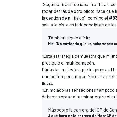
“Seguir a Bradl fue idea mía; hablé c
rodar detrás de otro piloto hace que
la gestión de mi físico”, convino el
#9
sale a la pista es independiente de la
También siguió a Mir:
Mir: “No entiendo que un ocho veces
“Esta estrategia demuestra que mi in
prosiguió el multicampeón.
MÁS CATEGORÍAS
Dadas las molestas que le genera el br
uno podría pensar que Márquez preferi
lluvia.
“En mojado las sensaciones tampoco so
debemos optar a terminar entre el qui
Más sobre la carrera del GP de San
A qué hora es la carrera de MotoGP de