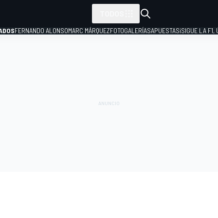
TODOS
ADOS
FERNANDO ALONSO
MARC MÁRQUEZ
FOTOGALERÍAS
APUESTAS
¡SIGUE LA F1,
P