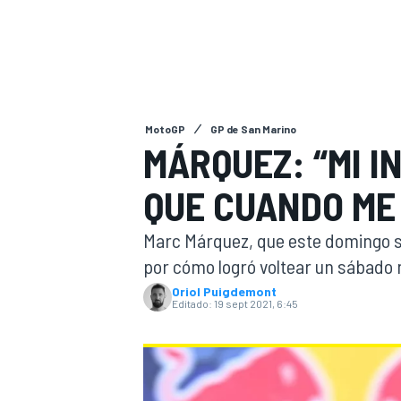
INDYCAR
WRC
MotoGP
GP de San Marino
MÁRQUEZ: “MI I
QUE CUANDO ME
Marc Márquez, que este domingo sa
por cómo logró voltear un sábado 
Oriol Puigdemont
Editado:
19 sept 2021, 6:45
WEC
FÓRMULA E