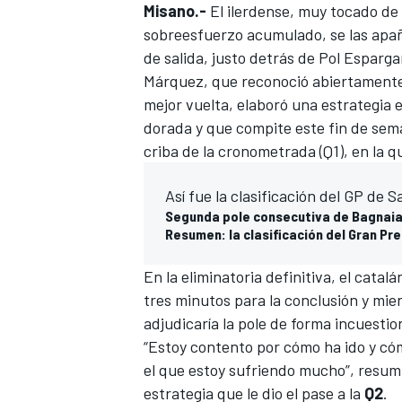
Misano.-
El ilerdense, muy tocado de
sobreesfuerzo acumulado, se las apañó
de salida
, justo detrás de
Pol Esparga
Márquez
, que reconoció abiertamente
mejor vuelta, elaboró una estrategia 
dorada y que compite este fin de sem
criba de la cronometrada (Q1), en la q
Así fue la clasificación del GP de 
Segunda pole consecutiva de Bagnaia,
Resumen: la clasificación del Gran P
En la eliminatoria definitiva, el catalá
tres minutos para la conclusión y mie
adjudicaría la
pole
de forma incuestio
“Estoy contento por cómo ha ido y cóm
el que estoy sufriendo mucho”, resumi
estrategia que le dio el pase a la
Q2
.