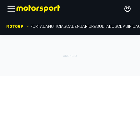
MOTOGP
PORTADA
NOTICIAS
CALENDARIO
RESULTADOS
CLASIFICA