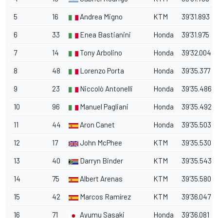
5
16
Andrea Migno
KTM
39'31.893
6
33
Enea Bastianini
Honda
39'31.975
7
14
Tony Arbolino
Honda
39'32.004
8
48
Lorenzo Porta
Honda
39'35.377
9
23
Niccolò Antonelli
Honda
39'35.486
10
96
Manuel Pagliani
Honda
39'35.492
11
44
Aron Canet
Honda
39'35.503
12
17
John McPhee
KTM
39'35.530
13
40
Darryn Binder
KTM
39'35.543
14
75
Albert Arenas
KTM
39'35.580
15
42
Marcos Ramírez
KTM
39'36.047
16
71
Ayumu Sasaki
Honda
39'36.081