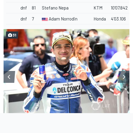
dnf
81
Stefano Nepa
KTM
10'07.842
dnf
7
Adam Norrodin
Honda
4'03.106
31