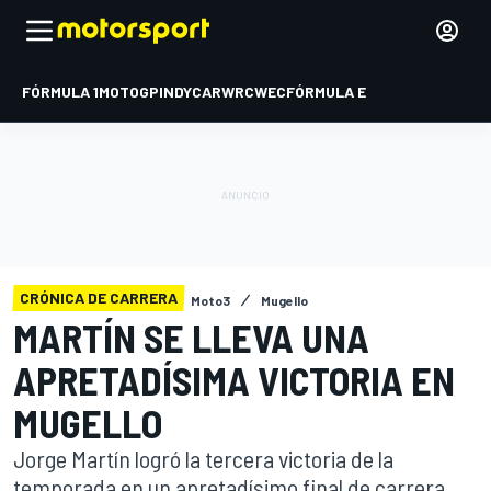
FÓRMULA 1
MOTOGP
INDYCAR
WRC
WEC
FÓRMULA E
CRÓNICA DE CARRERA
Moto3
Mugello
MARTÍN SE LLEVA UNA
APRETADÍSIMA VICTORIA EN
MUGELLO
Jorge Martín logró la tercera victoria de la
temporada en un apretadísimo final de carrera