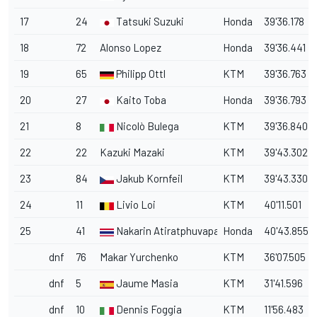
17
24
Tatsuki Suzuki
Honda
39'36.178
18
72
Alonso Lopez
Honda
39'36.441
19
65
Philipp Ottl
KTM
39'36.763
20
27
Kaito Toba
Honda
39'36.793
21
8
Nicolò Bulega
KTM
39'36.840
22
22
Kazuki Mazaki
KTM
39'43.302
23
84
Jakub Kornfeil
KTM
39'43.330
24
11
Livio Loi
KTM
40'11.501
25
41
Nakarin Atiratphuvapat
Honda
40'43.855
dnf
76
Makar Yurchenko
KTM
36'07.505
dnf
5
Jaume Masia
KTM
31'41.596
dnf
10
Dennis Foggia
KTM
11'56.483