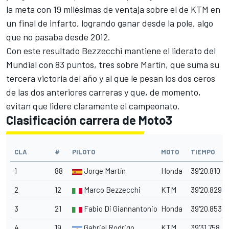
la meta con 19 milésimas de ventaja sobre el de KTM en
un final de infarto, logrando ganar desde la pole, algo
que no pasaba desde 2012.
Con este resultado Bezzecchi mantiene el liderato del
Mundial con 83 puntos, tres sobre Martín, que suma su
tercera victoria del año y al que le pesan los dos ceros
de las dos anteriores carreras y que, de momento,
evitan que lidere claramente el campeonato.
Clasificación carrera de Moto3
CLA
#
PILOTO
MOTO
TIEMPO
1
88
Jorge Martín
Honda
39'20.810
2
12
Marco Bezzecchi
KTM
39'20.829
3
21
Fabio Di Giannantonio
Honda
39'20.853
4
19
Gabriel Rodrigo
KTM
39'31.758