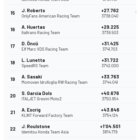
J. Roberts
+27.762
15
1
OnlyFans American Racing Team
37'38.040
A. Huertas
+29.225
16
Italtrans Racing Team
37'39.503
D. Öncü
+31.425
17
Elf Marc VDS Racing Team
37'41.703
L. Lunetta
+31.722
18
SpeedRS Team
37'42.000
A. Sasaki
+33.763
19
Momoven Idrofoglia RW Racing Team
37'44.041
S. Garcia Dols
+40.676
20
ITALJET Gresini Moto2
37'50.954
A. Escrig
+43.846
21
KLINT Forward Factory Team
37'54.124
J. Roulstone
+1'04.501
22
Idemitsu Honda Team Asia
38'14.779