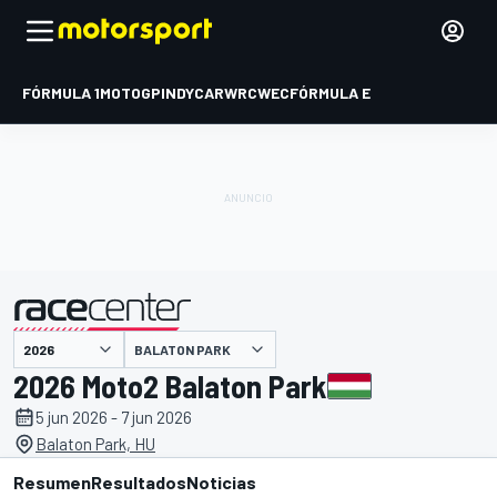
FÓRMULA 1
MOTOGP
INDYCAR
WRC
WEC
FÓRMULA E
BALATON PARK
presentado por
2026 Moto2 Balaton Park
5 jun 2026 - 7 jun 2026
Balaton Park, HU
Resumen
Resultados
Noticias