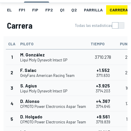
EL
FP1
FIP
FP2
Q1
Q2
PARRILLA
CARRERA
Carrera
Todas las estadísticas
CLA
PILOTO
TIEMPO
PUNT
M. González
1
37'10.278
25
Liqui Moly Dynavolt Intact GP
F. Salac
+1.552
2
20
OnlyFans American Racing Team
37'11.830
S. Agius
+3.925
3
16
Liqui Moly Dynavolt Intact GP
37'14.203
D. Alonso
+4.367
4
13
CFMOTO Power Electronics Aspar Team
37'14.645
D. Holgado
+9.561
5
11
CFMOTO Power Electronics Aspar Team
37'19.839