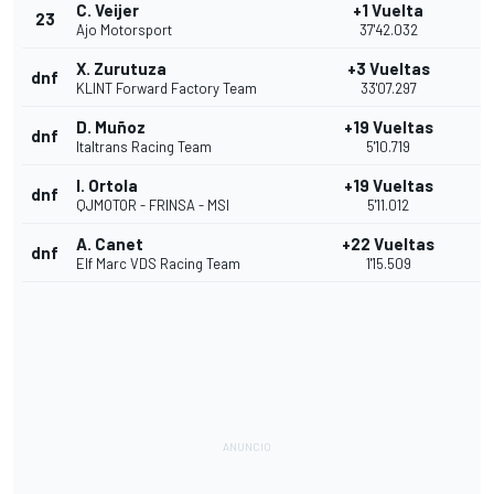
C. Veijer
+1 Vuelta
23
Ajo Motorsport
37'42.032
X. Zurutuza
+3 Vueltas
dnf
KLINT Forward Factory Team
33'07.297
D. Muñoz
+19 Vueltas
dnf
Italtrans Racing Team
5'10.719
I. Ortola
+19 Vueltas
dnf
QJMOTOR - FRINSA - MSI
5'11.012
A. Canet
+22 Vueltas
dnf
Elf Marc VDS Racing Team
1'15.509