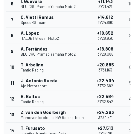
I. Guevara
+11.143
6
10
BLU CRU Pramac Yamaha Moto2
37'21.421
C. Vietti Ramus
+14.612
7
9
SpeedRS Team
37'24.890
A. López
+18.652
8
8
ITALJET Gresini Moto2
37'28.930
A. Ferrández
+18.808
9
7
BLU CRU Pramac Yamaha Moto2
37'29.086
T. Arbolino
+20.885
10
6
Fantic Racing
37'31.163
J. Antonio Rueda
+22.404
11
5
Ajo Motorsport
37'32.682
B. Baltus
+22.564
12
4
Fantic Racing
37'32.842
Z. van den Goorbergh
+24.263
13
3
Momoven Idrofoglia RW Racing Team
37'34.541
T. Furusato
+27.513
14
2
Idemitsu Honda Team Asia
37'37.791