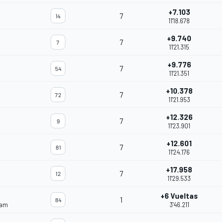
+7.103
7
14
11'18.678
+9.740
7
7
11'21.315
+9.776
7
54
11'21.351
+10.378
7
72
11'21.953
+12.326
7
9
11'23.901
+12.601
7
81
11'24.176
+17.958
7
12
11'29.533
+6 Vueltas
1
84
eam
3'46.211