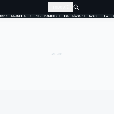
TODOS
ADOS
FERNANDO ALONSO
MARC MÁRQUEZ
FOTOGALERÍAS
APUESTAS
¡SIGUE LA F1,
P