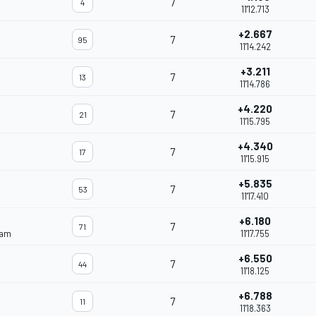
7
4
11'12.713
+2.667
7
95
11'14.242
+3.211
7
13
11'14.786
+4.220
7
21
11'15.795
+4.340
7
17
11'15.915
+5.835
7
53
11'17.410
+6.180
7
71
eam
11'17.755
+6.550
7
44
11'18.125
+6.788
7
11
11'18.363