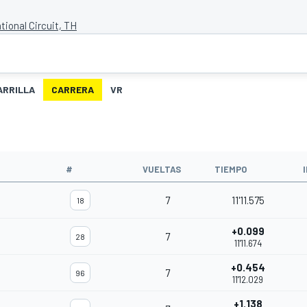
tional Circuit, TH
ARRILLA
CARRERA
VR
#
VUELTAS
TIEMPO
7
11'11.575
18
+0.099
7
28
11'11.674
+0.454
7
96
11'12.029
+1.138