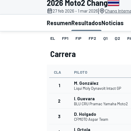
2026 Moto2 Chang
|
27 feb 2026 - 1 mar 2026
Chang Interna
INDYCAR
WRC
Resumen
Resultados
Noticias
EL
FP1
FIP
FP2
Q1
Q2
P
Carrera
CLA
PILOTO
M. González
1
Liqui Moly Dynavolt Intact GP
I. Guevara
2
WEC
FÓRMULA E
BLU CRU Pramac Yamaha Moto2
D. Holgado
3
CFMOTO Aspar Team
I. Ortola