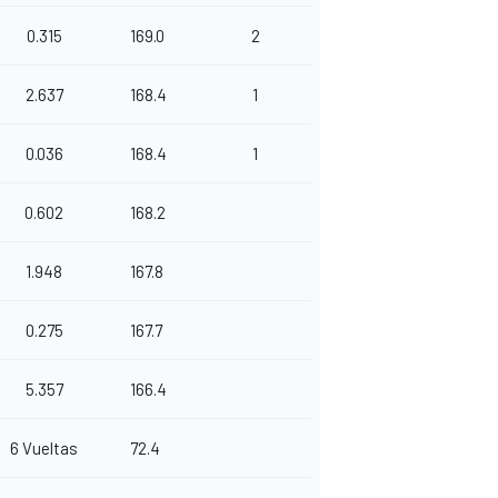
0.315
169.0
2
2.637
168.4
1
0.036
168.4
1
0.602
168.2
1.948
167.8
0.275
167.7
5.357
166.4
6 Vueltas
72.4