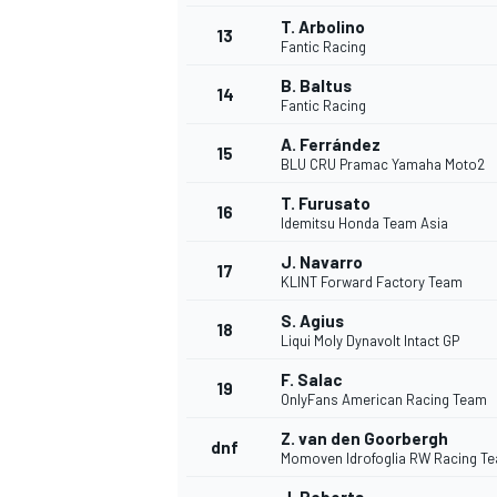
T. Arbolino
13
Fantic Racing
B. Baltus
14
Fantic Racing
A. Ferrández
15
BLU CRU Pramac Yamaha Moto2
T. Furusato
16
Idemitsu Honda Team Asia
J. Navarro
17
KLINT Forward Factory Team
S. Agius
18
Liqui Moly Dynavolt Intact GP
F. Salac
19
OnlyFans American Racing Team
Z. van den Goorbergh
dnf
Momoven Idrofoglia RW Racing T