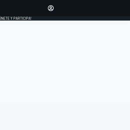
Haz que tu voz se escuche
comentando los artículos
 ÚNETE Y PARTICIPA!
INICIAR SESIÓN
EDICIÓN
ESPAÑA