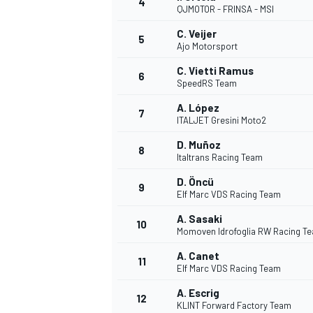
4
QJMOTOR - FRINSA - MSI
C. Veijer
5
Ajo Motorsport
C. Vietti Ramus
6
SpeedRS Team
A. López
7
ITALJET Gresini Moto2
D. Muñoz
8
Italtrans Racing Team
D. Öncü
9
Elf Marc VDS Racing Team
A. Sasaki
10
Momoven Idrofoglia RW Racing T
A. Canet
11
Elf Marc VDS Racing Team
A. Escrig
12
KLINT Forward Factory Team