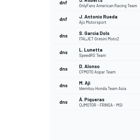
J. Roberts
dnf
OnlyFans American Racing Team
J. Antonio Rueda
dnf
Ajo Motorsport
S. Garcia Dols
dns
ITALJET Gresini Moto2
L. Lunetta
dns
SpeedRS Team
D. Alonso
dns
CFMOTO Aspar Team
MÁS CATEGORÍAS
M. Aji
dns
Idemitsu Honda Team Asia
Á. Piqueras
dns
QJMOTOR - FRINSA - MSI