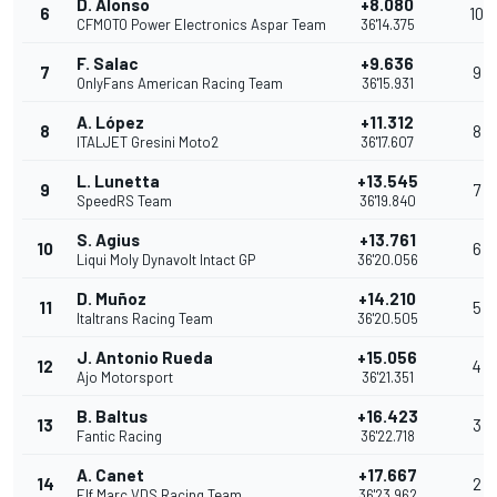
D. Alonso
+8.080
6
10
CFMOTO Power Electronics Aspar Team
36'14.375
F. Salac
+9.636
7
9
OnlyFans American Racing Team
36'15.931
A. López
+11.312
8
8
ITALJET Gresini Moto2
36'17.607
L. Lunetta
+13.545
9
7
SpeedRS Team
36'19.840
S. Agius
+13.761
10
6
Liqui Moly Dynavolt Intact GP
36'20.056
D. Muñoz
+14.210
11
5
Italtrans Racing Team
36'20.505
J. Antonio Rueda
+15.056
12
4
Ajo Motorsport
36'21.351
B. Baltus
+16.423
13
3
Fantic Racing
36'22.718
A. Canet
+17.667
14
2
Elf Marc VDS Racing Team
36'23.962