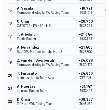
A. Sasaki
+18.721
15
1
Momoven Idrofoglia RW Racing Team
36'25.016
O. Unai
+20.730
16
QJMOTOR - FRINSA - MSI
36'27.025
T. Arbolino
+21.344
17
Fantic Racing
36'27.639
A. Ferrández
+21.405
18
BLU CRU Pramac Yamaha Moto2
36'27.700
Z. van den Goorbergh
+24.078
19
Momoven Idrofoglia RW Racing Team
36'30.373
T. Furusato
+24.833
20
Idemitsu Honda Team Asia
36'31.128
A. Huertas
+31.147
21
Italtrans Racing Team
36'37.442
D. Öncü
+38.957
22
Elf Marc VDS Racing Team
36'45.252