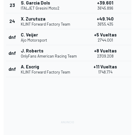
S. Garcia Dols
+39.601
23
ITALJET Gresini Moto2
36'45.896
X. Zurutuza
+49.140
24
KLINT Forward Factory Team
36'55.435
C. Veijer
+5 Vueltas
dnf
Ajo Motorsport
27'44.001
J. Roberts
+8 Vueltas
dnf
OnlyFans American Racing Team
23'09.208
A. Escrig
+11 Vueltas
dnf
KLINT Forward Factory Team
17'48.774