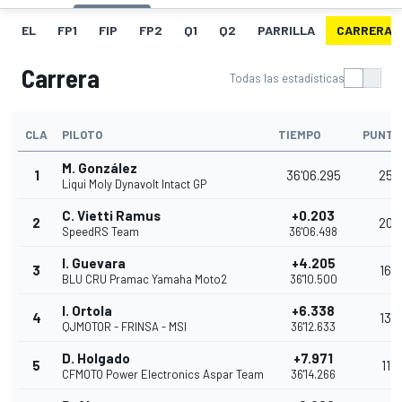
EL
FP1
FIP
FP2
Q1
Q2
PARRILLA
CARRERA
Carrera
Todas las estadísticas
CLA
PILOTO
TIEMPO
PUNTO
M. González
1
36'06.295
25
Liqui Moly Dynavolt Intact GP
C. Vietti Ramus
+0.203
2
20
SpeedRS Team
36'06.498
I. Guevara
+4.205
3
16
BLU CRU Pramac Yamaha Moto2
36'10.500
I. Ortola
+6.338
4
13
QJMOTOR - FRINSA - MSI
36'12.633
D. Holgado
+7.971
5
11
CFMOTO Power Electronics Aspar Team
36'14.266