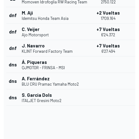
Momoven Idrofoglia RW Racing Team
21'50.122
M. Aji
+2 Vueltas
dnf
Idemitsu Honda Team Asia
17'09.164
C. Veijer
+7 Vueltas
dnf
Ajo Motorsport
6'24.372
J. Navarro
+7 Vueltas
dnf
KLINT Forward Factory Team
6'27.494
Á. Piqueras
dns
QJMOTOR - FRINSA - MSI
A. Ferrández
dns
BLU CRU Pramac Yamaha Moto2
S. Garcia Dols
dns
ITALJET Gresini Moto2