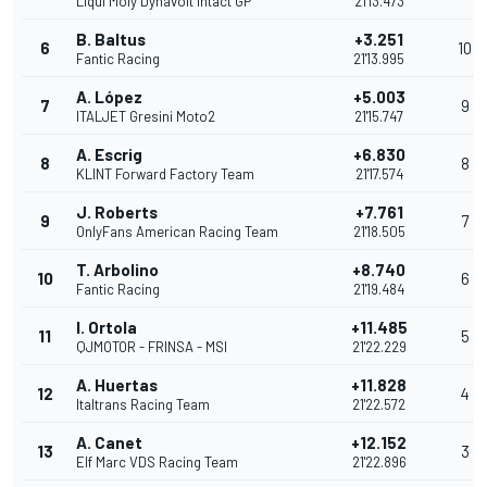
Liqui Moly Dynavolt Intact GP
21'13.473
B. Baltus
+3.251
6
10
Fantic Racing
21'13.995
A. López
+5.003
7
9
ITALJET Gresini Moto2
21'15.747
A. Escrig
+6.830
8
8
KLINT Forward Factory Team
21'17.574
J. Roberts
+7.761
9
7
OnlyFans American Racing Team
21'18.505
T. Arbolino
+8.740
10
6
Fantic Racing
21'19.484
I. Ortola
+11.485
11
5
QJMOTOR - FRINSA - MSI
21'22.229
A. Huertas
+11.828
12
4
Italtrans Racing Team
21'22.572
A. Canet
+12.152
13
3
Elf Marc VDS Racing Team
21'22.896