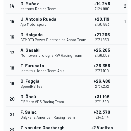
D. Muñoz
+14.246
14
2
Italtrans Racing Team
21'24.990
J. Antonio Rueda
+20.119
15
1
Ajo Motorsport
21'30.863
D. Holgado
+21.206
16
CFMOTO Power Electronics Aspar Team
21'31.950
A. Sasaki
+25.265
17
Momoven Idrofoglia RW Racing Team
21'36.009
T. Furusato
+26.356
18
Idemitsu Honda Team Asia
21'37.100
D. Foggia
+26.488
19
SpeedRS Team
21'37.232
D. Öncü
+31.146
20
Elf Marc VDS Racing Team
21'41.890
F. Salac
+32.370
21
OnlyFans American Racing Team
21'43.114
Z. van den Goorbergh
+2 Vueltas
22