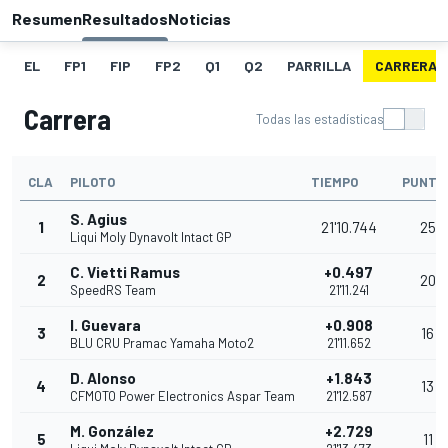
Resumen
Resultados
Noticias
EL
FP1
FIP
FP2
Q1
Q2
PARRILLA
CARRERA
Carrera
Todas las estadísticas
CLA
PILOTO
TIEMPO
PUNTO
S. Agius
1
21'10.744
25
Liqui Moly Dynavolt Intact GP
C. Vietti Ramus
+0.497
2
20
SpeedRS Team
21'11.241
I. Guevara
+0.908
3
16
BLU CRU Pramac Yamaha Moto2
21'11.652
D. Alonso
+1.843
4
13
CFMOTO Power Electronics Aspar Team
21'12.587
M. González
+2.729
5
11